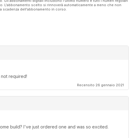
vo. Gli abbonamenti digitali includono l'ultimo numero e tutti i numeri regolari
ato. L'abbonamento scelto si rinnoverà automaticamente a meno che non
trated Modeller
ella scadenza dell'abbonamento in corso.
 not required!
Recensito 26 gennaio 2021
e build? I've just ordered one and was so excited.