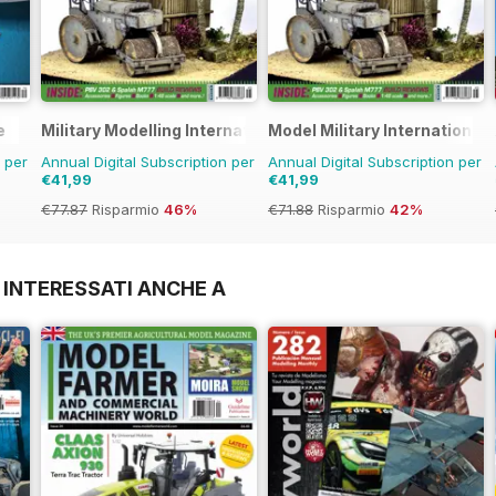
e
Military Modelling International Magazine
Model Military International
n per
Annual Digital Subscription per
Annual Digital Subscription per
€41,99
€41,99
€77.87
Risparmio
46%
€71.88
Risparmio
42%
 INTERESSATI ANCHE A