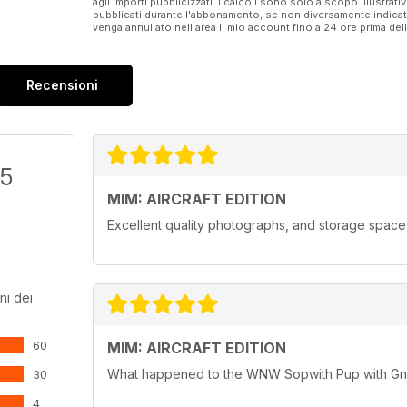
agli importi pubblicizzati. I calcoli sono solo a scopo illustrati
65 NEXT ISSUES
pubblicati durante l'abbonamento, se non diversamente indic
What’s coming up in the next issues of Military Illus
venga annullato nell'area Il mio account fino a 24 ore prima d
66 TAILPIECE
Eduard 1:48 MiG-21PFM
Recensioni
/5
MIM: AIRCRAFT EDITION
Excellent quality photographs, and storage space
ni dei
60
MIM: AIRCRAFT EDITION
What happened to the WNW Sopwith Pup with Gnom
30
4