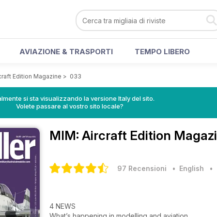
AVIAZIONE & TRASPORTI
TEMPO LIBERO
craft Edition Magazine
>
033
lmente si sta visualizzando la versione Italy del sito.
Volete passare al vostro sito locale?
MIM: Aircraft Edition Magaz
97 Recensioni
• English
4 NEWS
What’s happening in modelling and aviation