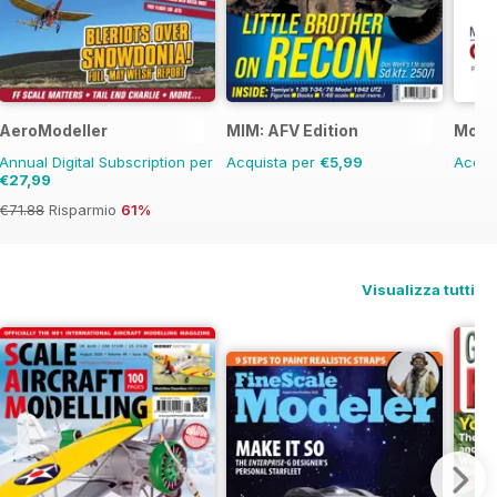
AeroModeller
MIM: AFV Edition
Model
Annual Digital Subscription per
Acquista per
€5,99
Acqui
€27,99
€71.88
Risparmio
61%
Visualizza tutti