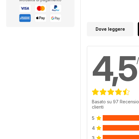
Dove leggere
4,5
Basato su 97 Recensio
clienti
5
4
3