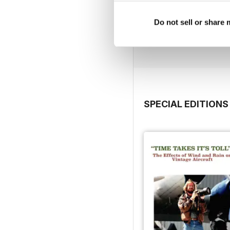
177/248
Do not sell or share
Acquista per
€5,99
Vista
|
Al carrello
SPECIAL EDITIONS