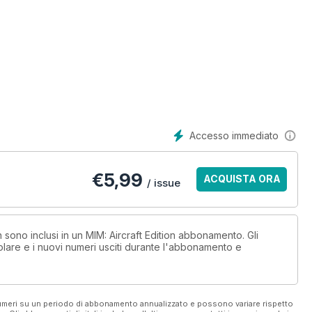
Accesso immediato
€
5,99
ACQUISTA ORA
/ issue
n sono inclusi in un MIM: Aircraft Edition abbonamento. Gli
lare e i nuovi numeri usciti durante l'abbonamento e
n by Brett Green
 numeri su un periodo di abbonamento annualizzato e possono variare rispetto