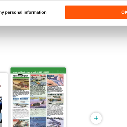
175/246
173/244
 my personal information
O
Acquista per
€5,99
Acquista per
€5,99
Vista
|
Al carrello
Vista
|
Al carrello
+