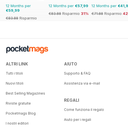
12 Months per
12 Months per
€57,99
12 Months per
€41,
€59,99
€83.88
Risparmio
31%
€71.88
Risparmio
4
€83.88
Risparmio
28%
ALTRI LINK
AIUTO
Tutti i titoli
Supporto & FAQ
Nuovi titoli
Assistenza via e-mail
Best Selling Magazines
REGALI
Riviste gratuite
Come funziona il regalo
Pocketmags Blog
Aiuto per i regali
I nostri editori