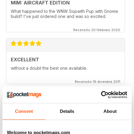
MIM: AIRCRAFT EDITION
What happened to the WNW Sopwith Pup with Gnome
build? I've just ordered one and was so excited.
Recensito 20 febbraio 2020
EXCELLENT
without a doubt the best one available.
Recensito 19 dicembre 2011
Consent
Details
About
one of the better modelling mags around. More tips
and less fluff
Recensito 04 giugno 2011
Welcome to pocketmags.com