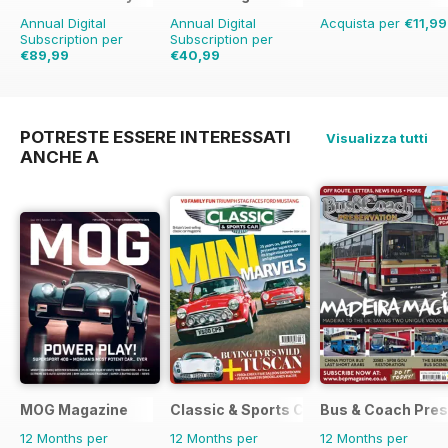
Annual Digital
Annual Digital
Acquista per
€11,99
Subscription per
Subscription per
€89,99
€40,99
€167.52
Risparmio
€71.88
Risparmio
43%
46%
POTRESTE ESSERE INTERESSATI
Visualizza tutti
ANCHE A
MOG Magazine
Classic & Sports Car
Bus & Coach Pres
12 Months per
12 Months per
12 Months per