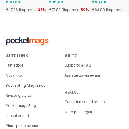
€30,99
€35,99
€53,99
€47.96
Risparmio
35%
€71.88
Risparmio
50%
€83.88
Risparmio
36%
ALTRI LINK
AIUTO
Tutti i titoli
Supporto & FAQ
Nuovi titoli
Assistenza via e-mail
Best Selling Magazines
REGALI
Riviste gratuite
Come funziona il regalo
Pocketmags Blog
Aiuto per i regali
I nostri editori
Plus+ per le aziende