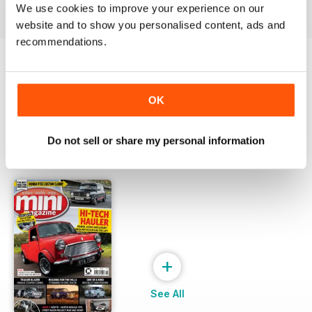
Vista
|
Al carrello
Vista
|
Al carrello
Vista
|
Al carrello
We use cookies to improve your experience on our
website and to show you personalised content, ads and
recommendations.
Provate un
campione gratuito
di Mini
Magazine
Leggi ora
OK
Do not sell or share my personal information
SPECIAL EDITIONS
Visualizza tutti
+
See All