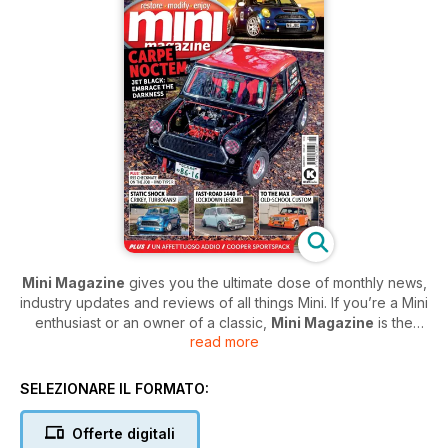
Mini Magazine
gives you the ultimate dose of monthly news,
industry updates and reviews of all things Mini. If you’re a Mini
enthusiast or an owner of a classic,
Mini Magazine
is the
read more
perfect companion for you. The magazine is packed full of
beautiful photography, news, club events and so much more!
SELEZIONARE IL FORMATO:
Mini Magazine
digital subscription offers a new issue every
month delivered straight to your fingertips - you can access it
Offerte digitali
from wherever you are and always get the latest on all things