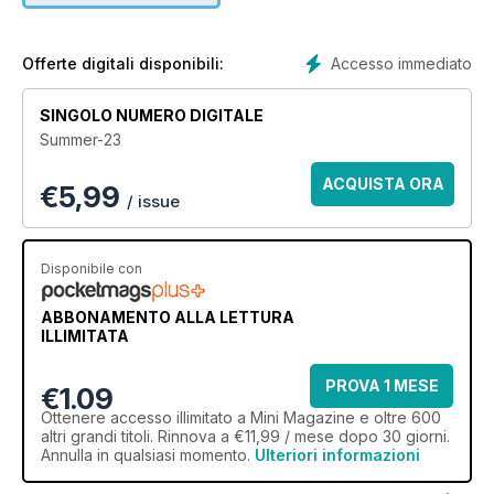
Mini! Experience the world of classic Minis - from the genuine
originals to the restored rarities - with your very own digital
subscription.
Accesso immediato
Offerte digitali disponibili:
Join the community with a digital subscription to Mini
SINGOLO NUMERO DIGITALE
Magazine today! A must-read for all Mini enthusiasts out
Summer-23
there!
ACQUISTA ORA
€
5,99
/ issue
Disponibile con
ABBONAMENTO ALLA LETTURA
ILLIMITATA
PROVA 1 MESE
€1.09
Ottenere
accesso illimitato
a Mini Magazine e oltre 600
altri grandi titoli. Rinnova a €11,99 / mese dopo 30 giorni.
Annulla in qualsiasi momento.
Ulteriori informazioni