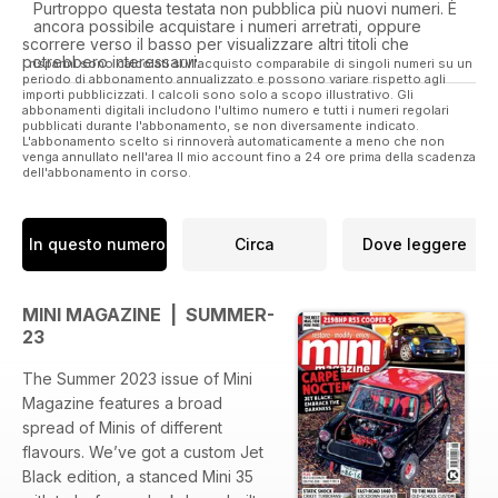
Purtroppo questa testata non pubblica più nuovi numeri. È
ancora possibile acquistare i numeri arretrati, oppure
scorrere verso il basso per visualizzare altri titoli che
potrebbero interessarvi.
I risparmi sono calcolati sull'acquisto comparabile di singoli numeri su un
periodo di abbonamento annualizzato e possono variare rispetto agli
importi pubblicizzati. I calcoli sono solo a scopo illustrativo. Gli
abbonamenti digitali includono l'ultimo numero e tutti i numeri regolari
pubblicati durante l'abbonamento, se non diversamente indicato.
L'abbonamento scelto si rinnoverà automaticamente a meno che non
venga annullato nell'area Il mio account fino a 24 ore prima della scadenza
dell'abbonamento in corso.
In questo numero
Circa
Dove leggere
MINI MAGAZINE | SUMMER-
23
The Summer 2023 issue of Mini
Magazine features a broad
spread of Minis of different
flavours. We’ve got a custom Jet
Black edition, a stanced Mini 35