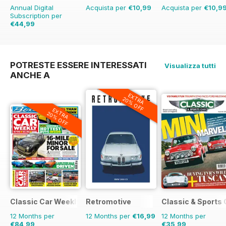
Annual Digital
Acquista per
€10,99
Acquista per
€10,9
Subscription per
€44,99
€77.87
Risparmio
42%
POTRESTE ESSERE INTERESSATI
Visualizza tutti
ANCHE A
EXTRA
20% OFF
EXTRA
20% OFF
Classic Car Weekly
Retromotive
Classic & Sports 
12 Months per
12 Months per
€16,99
12 Months per
€84,99
€35,99