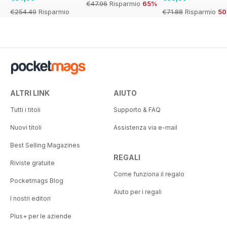
€47.96
Risparmio
65%
€254.49
Risparmio
€71.88
Risparmio
5
67%
ALTRI LINK
AIUTO
Tutti i titoli
Supporto & FAQ
Nuovi titoli
Assistenza via e-mail
Best Selling Magazines
REGALI
Riviste gratuite
Come funziona il regalo
Pocketmags Blog
Aiuto per i regali
I nostri editori
Plus+ per le aziende