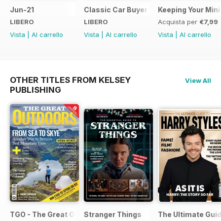
Jun-21
Classic Car Buyer Free Issue
Keeping Your Mini
LIBERO
LIBERO
Acquista per
€7,99
Vista
|
Al carrello
Vista
|
Al carrello
Vista
|
Al carrello
OTHER TITLES FROM KELSEY
View All
PUBLISHING
TGO - The Great Outdoors Magazine
Stranger Things
The Ultimate Guid