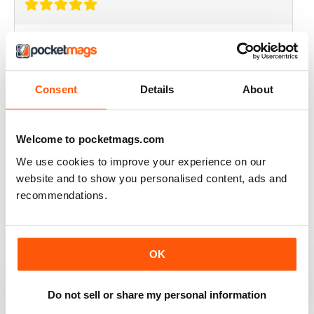
MINI WORLD
Always enjoyed the magazine
Recensito 30 marzo 2020
Consent
Details
About
Welcome to pocketmags.com
GREAT MAGAZINE
We use cookies to improve your experience on our
Great magazine for Mini owners and lovers
website and to show you personalised content, ads and
recommendations.
Recensito 26 maggio 2017
OK
EXCELLENT
Do not sell or share my personal information
Love it, love it, love it!