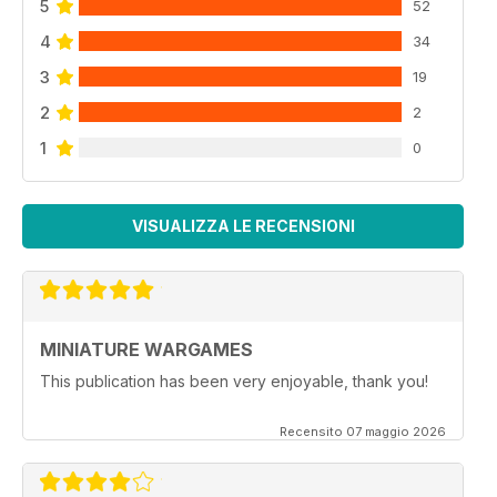
5
52
4
34
3
19
2
2
1
0
VISUALIZZA LE RECENSIONI
MINIATURE WARGAMES
This publication has been very enjoyable, thank you!
Recensito 07 maggio 2026