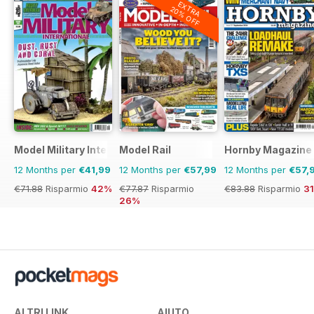
EXTRA
20% OFF
Model Military International
Model Rail
Hornby Magazine
12 Months per
€41,99
12 Months per
€57,99
12 Months per
€57,
€71.88
Risparmio
42%
€77.87
Risparmio
€83.88
Risparmio
3
26%
ALTRI LINK
AIUTO