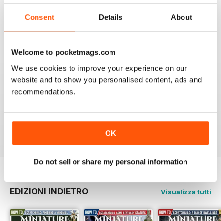
GOOD QUALITY
Consent
Details
About
Give the most up-to-date information regarding
miniature WarGames
Recensito 09 aprile 2022
Welcome to pocketmags.com
We use cookies to improve your experience on our
website and to show you personalised content, ads and
recommendations.
MINIATURE WARGAMES
I love the magazine
Recensito 26 maggio 2020
OK
Do not sell or share my personal information
EDIZIONI INDIETRO
Visualizza tutti