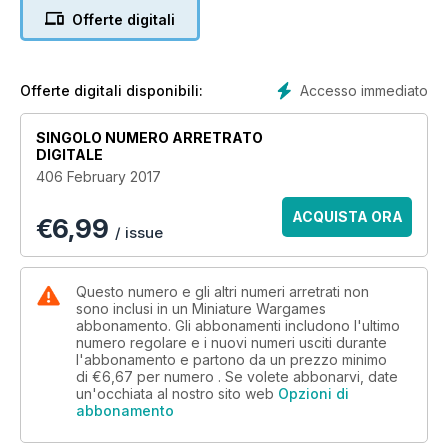
Offerte digitali
PROBLEMS AT THE POT BANK
Revisiting a 30 year old WWII action using Rapid Fire rules
Rules
Accesso immediato
Offerte digitali disponibili:
FIREFIGHT
A simple rule set for current conflicts
SINGOLO NUMERO ARRETRATO
DIGITALE
Sci-fi
406 February 2017
BATTLETECH
Why would you buy Alpha Strike? Find out here!
ACQUISTA ORA
€
6,99
/ issue
PLUS: PRACTICAL GUIDES
How to build a Vauban Artillery Fort
Renew your old terrain boards easily
Questo numero e gli altri numeri arretrati non
sono inclusi in un Miniature Wargames
abbonamento. Gli abbonamenti includono l'ultimo
numero regolare e i nuovi numeri usciti durante
l'abbonamento e partono da un prezzo minimo
di
€6,67
per numero . Se volete abbonarvi, date
un'occhiata al nostro sito web
Opzioni di
abbonamento