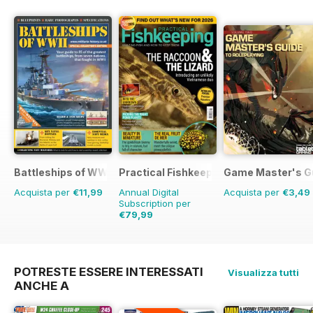
Battleships of WWII
Practical Fishkeeping
Game Master's G
Acquista per
€11,99
Annual Digital
Acquista per
€3,49
Subscription per
€79,99
€95.88
Risparmio
17%
POTRESTE ESSERE INTERESSATI
Visualizza tutti
ANCHE A