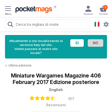
IT
0
Menu
Accesso
Carrello
Attualmente si sta visualizzando la
versione Italy del sito.
Volete passare al vostro sito
locale?
<
Ultima edizione
Miniature Wargames Magazine
406
February 2017 Edizione posteriore
English
107
Recensioni