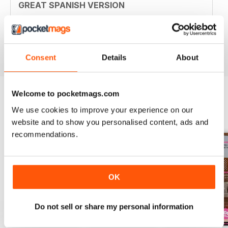
GREAT SPANISH VERSION
Particularly appropriate for Spanish speakers with
photojournalism
Recensito 13 settembre 2017
Consent
Details
About
Welcome to pocketmags.com
We use cookies to improve your experience on our
EDIZIONI INDIETRO
Visualizza tutti
website and to show you personalised content, ads and
recommendations.
OK
Do not sell or share my personal information