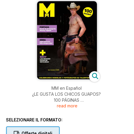
MM en Español
¿LE GUSTA LOS CHICOS GUAPOS?
100 PÁGINAS
read more
• Portada: El fotógrafo Wesley Triplett from New Manhattan
Studios
• Blog: los modelos màs calientes del mes
SELEZIONARE IL FORMATO:
• InstagraMM : el mejor de nuestras cuentas favoritas
• La moda que se lleva esta temporada, por Fred Lafeuille
Offerte digitali