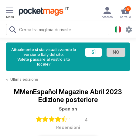
IT
0
Menu
Accesso
Carrello
Attualmente si sta visualizzando la
versione Italy del sito.
Volete passare al vostro sito
locale?
<
Ultima edizione
MMenEspañol Magazine
Abril 2023
Edizione posteriore
Spanish
4
Recensioni