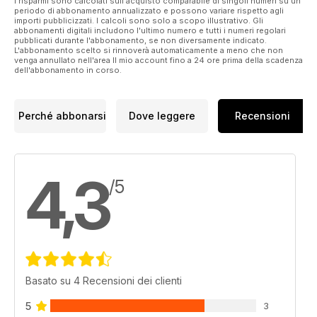
I risparmi sono calcolati sull'acquisto comparabile di singoli numeri su un
periodo di abbonamento annualizzato e possono variare rispetto agli
importi pubblicizzati. I calcoli sono solo a scopo illustrativo. Gli
abbonamenti digitali includono l'ultimo numero e tutti i numeri regolari
pubblicati durante l'abbonamento, se non diversamente indicato.
L'abbonamento scelto si rinnoverà automaticamente a meno che non
venga annullato nell'area Il mio account fino a 24 ore prima della scadenza
dell'abbonamento in corso.
Perché abbonarsi
Dove leggere
Recensioni
4,3
/5
Basato su 4 Recensioni dei clienti
5
3