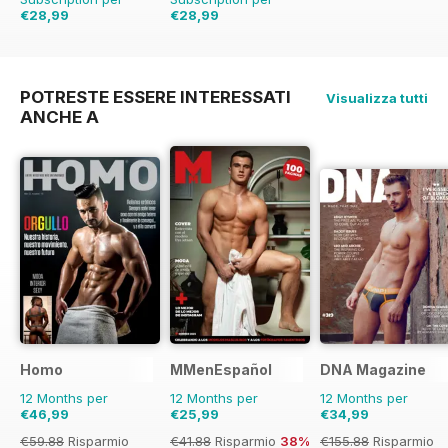
€28,99
€28,99
€59.88
Risparmio
€59.88
Risparmio
52%
52%
POTRESTE ESSERE INTERESSATI
Visualizza tutti
ANCHE A
Homo
MMenEspañol
DNA Magazine
12 Months per
12 Months per
12 Months per
€46,99
€25,99
€34,99
€59.88
Risparmio
€41.88
Risparmio
38%
€155.88
Risparmio