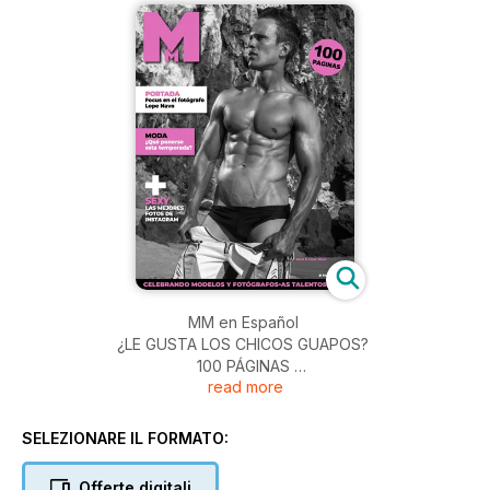
MM en Español
¿LE GUSTA LOS CHICOS GUAPOS?
100 PÁGINAS
read more
• Portada: El fotógrafo Lope Navo
• Blog: los modelos màs calientes del mes
• InstagraMM : el mejor de nuestras cuentas favoritas
SELEZIONARE IL FORMATO:
• La moda que se lleva esta temporada, por Fred Lafeuille
Offerte digitali