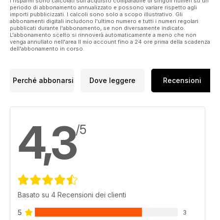
I risparmi sono calcolati sull'acquisto comparabile di singoli numeri su un
periodo di abbonamento annualizzato e possono variare rispetto agli
importi pubblicizzati. I calcoli sono solo a scopo illustrativo. Gli
abbonamenti digitali includono l'ultimo numero e tutti i numeri regolari
pubblicati durante l'abbonamento, se non diversamente indicato.
L'abbonamento scelto si rinnoverà automaticamente a meno che non
venga annullato nell'area Il mio account fino a 24 ore prima della scadenza
dell'abbonamento in corso.
Perché abbonarsi
Dove leggere
Recensioni
4,3
/5
Basato su 4 Recensioni dei clienti
5
3