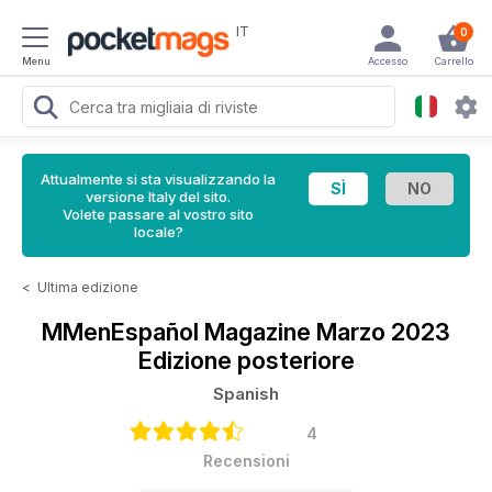
IT
0
Menu
Accesso
Carrello
Attualmente si sta visualizzando la
versione Italy del sito.
Volete passare al vostro sito
locale?
<
Ultima edizione
MMenEspañol Magazine
Marzo 2023
Edizione posteriore
Spanish
4
Recensioni