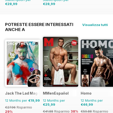
€28,99
€28,99
€59.88
Risparmio
€59.88
Risparmio
52%
52%
POTRESTE ESSERE INTERESSATI
Visualizza tutti
ANCHE A
Jack The Lad Magazine
MMenEspañol
Homo
12 Months per
€19,99
12 Months per
12 Months per
€25,99
€46,99
€27.96
Risparmio
€41.88
Risparmio
38%
€59.88
Risparmio
29%