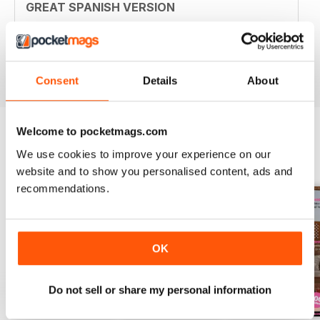
GREAT SPANISH VERSION
Particularly appropriate for Spanish speakers with
photojournalism
Recensito 13 settembre 2017
Consent
Details
About
Welcome to pocketmags.com
We use cookies to improve your experience on our
EDIZIONI INDIETRO
Visualizza tutti
website and to show you personalised content, ads and
recommendations.
OK
Do not sell or share my personal information