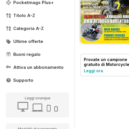
Pocketmags Plus+
Titolo A-Z
Categoria A-Z
Ultime offerte
Buoni regalo
Provate un
campione
gratuito
di Motorcycl
Attiva un abbonamento
Mojo
Leggi ora
Supporto
Leggi ovunque
Modalità di pagamento