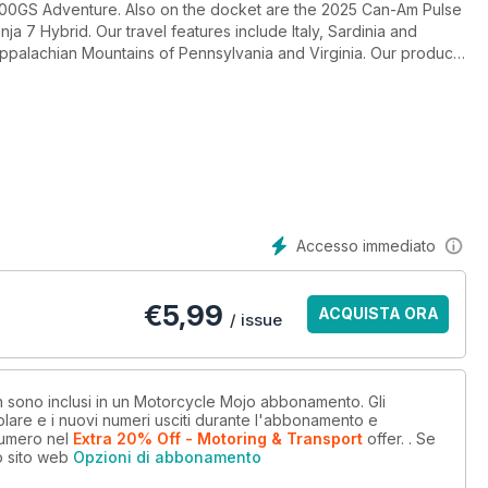
R1300GS Adventure. Also on the docket are the 2025 Can-Am Pulse
ja 7 Hybrid. Our travel features include Italy, Sardinia and
Appalachian Mountains of Pennsylvania and Virginia. Our product
Pro communicators. We also bring you a review of the Chigee
 more in this March issue of Motorcycle Mojo magazine.
Accesso immediato
€
5,99
ACQUISTA ORA
/ issue
on sono inclusi in un Motorcycle Mojo abbonamento. Gli
lare e i nuovi numeri usciti durante l'abbonamento e
numero
nel
Extra 20% Off - Motoring & Transport
offer.
. Se
o sito web
Opzioni di abbonamento