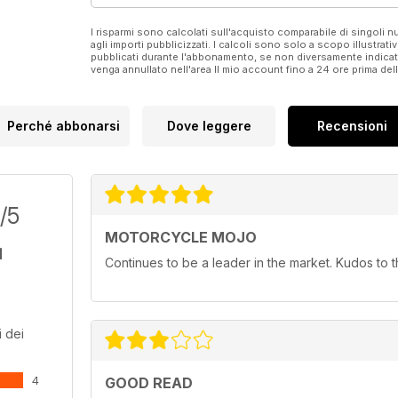
I risparmi sono calcolati sull'acquisto comparabile di singoli
agli importi pubblicizzati. I calcoli sono solo a scopo illustrati
pubblicati durante l'abbonamento, se non diversamente indic
venga annullato nell'area Il mio account fino a 24 ore prima d
Perché abbonarsi
Dove leggere
Recensioni
/5
MOTORCYCLE MOJO
Continues to be a leader in the market. Kudos to
 dei
4
GOOD READ