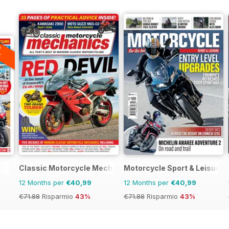
A
F
Classic Motorcycle Mechanics
Motorcycle Sport & Leisure
12 Months per
€40,99
12 Months per
€40,99
€71.88
Risparmio
43%
€71.88
Risparmio
43%