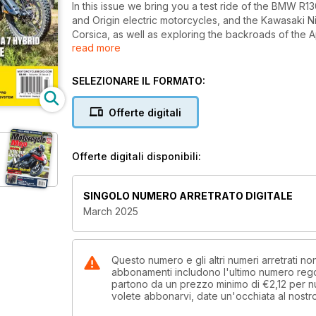
In this issue we bring you a test ride of the BMW 
and Origin electric motorcycles, and the Kawasaki Nin
Corsica, as well as exploring the backroads of the 
read more
reviews include the Cardo Packtalk Neo, Edge and 
AIO-5 Lite infotainment system. All this and so much
SELEZIONARE IL FORMATO:
Offerte digitali
Offerte digitali disponibili:
e
SINGOLO NUMERO ARRETRATO DIGITALE
March 2025
Questo numero e gli altri numeri arretrati n
abbonamenti includono l'ultimo numero rego
partono da un prezzo minimo di
€2,12
per 
volete abbonarvi, date un'occhiata al nostr