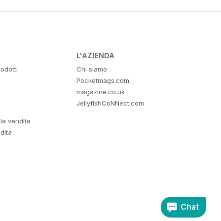
L'AZIENDA
odotti
Chi siamo
Pocketmags.com
magazine.co.uk
JellyfishCoNNect.com
lla vendita
dita
Chat