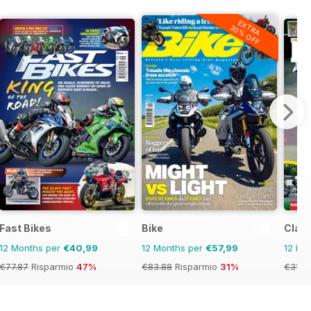
EXTRA
20% OFF
Fast Bikes
Bike
Class
12 Months per
€40,99
12 Months per
€57,99
12 Mo
€77.87
Risparmio
47%
€83.88
Risparmio
31%
€31.9