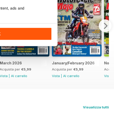
ntent, ads and
K
March 2026
January/February 2026
Nove
Acquista per
€5,99
Acquista per
€5,99
Acqui
Vista
|
Al carrello
Vista
|
Al carrello
Vista
Visualizza tutti