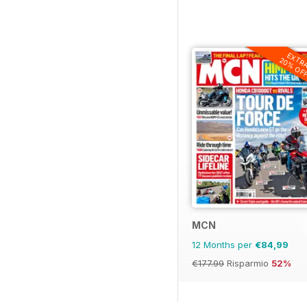
EXTR
20% OF
MCN
12 Months per
€84,99
€177.99
Risparmio
52%