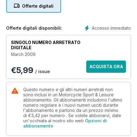
34 MAILBOX
Offerte digitali
38 PRODUCTS
42 WIELECKI’S WORLD
48 GROUP TEST
58 BMW K1300R
Accesso immediato
Offerte digitali disponibili:
64 TURBO LAG
69 CAMERON
SINGOLO NUMERO ARRETRATO
70 ICON: SPEED TRIPLE
DIGITALE
74 BARGAIN BIKE
March 2009
76 LAVERDA MONTJUIC
80 ONE TO ONE
ACQUISTA ORA
€
5,99
82 ON TOP OF THE WORLD
/ issue
88 DAMON’S TAKE
90 BUSTING THE GLOBE
96 HOLIDAY SNAPPERS
Questo numero e gli altri numeri arretrati non
98 THE BURNING MAN
sono inclusi in un Motorcycle Sport & Leisure
abbonamento. Gli abbonamenti includono l'ultimo
104 BMW: THE PLAN
numero regolare e i nuovi numeri usciti durante
108 ICON: VALENTINO ROSSI
l'abbonamento e partono da un prezzo minimo
112 40 30 20 10
di
€3,42
per numero . Se volete abbonarvi, date
un'occhiata al nostro sito web
Opzioni di
abbonamento