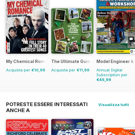
My Chemical Romance Bookazine
The Ultimate Guide to Carp Fishing
Model Engineer 
Acquista per
€10,99
Acquista per
€11,99
Annual Digital
Subscription per
€45,99
€71.88
Risparmio
3
POTRESTE ESSERE INTERESSATI
Visualizza tutti
ANCHE A
EXTRA