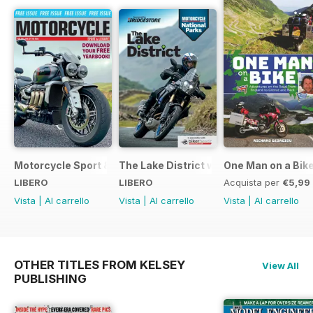
Motorcycle Sport & Leisure - Special Edition - Free
The Lake District with Bridgestone
One Man on a Bik
LIBERO
LIBERO
Acquista per
€5,99
Vista
|
Al carrello
Vista
|
Al carrello
Vista
|
Al carrello
OTHER TITLES FROM KELSEY
View All
PUBLISHING