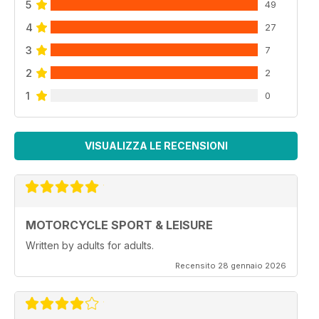
5
49
4
27
3
7
2
2
1
0
VISUALIZZA LE RECENSIONI
MOTORCYCLE SPORT & LEISURE
Written by adults for adults.
Recensito 28 gennaio 2026