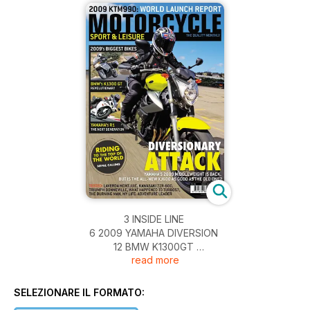
3 INSIDE LINE
6 2009 YAMAHA DIVERSION
12 BMW K1300GT
read more
18 YAMAHA R1
24 KTM 990R
28 NEWS
SELEZIONARE IL FORMATO:
32 MSL PEOPLE