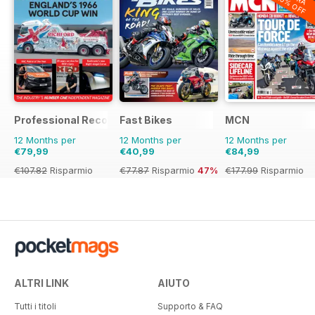
20% OFF
Professional Recovery Magazine
Fast Bikes
MCN
12 Months per
12 Months per
12 Months per
€79,99
€40,99
€84,99
€107.82
Risparmio
€77.87
Risparmio
47%
€177.99
Risparmio
26%
52%
ALTRI LINK
AIUTO
Tutti i titoli
Supporto & FAQ