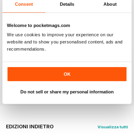
Love this magazine, it covers everything I need and
Consent
Details
About
easy to reference without stacks of mags
Recensito 07 gennaio 2016
Welcome to pocketmags.com
We use cookies to improve your experience on our
website and to show you personalised content, ads and
GREAT MAGAZINE
recommendations.
Great magazine guys, I've been a subscriber for years,
now I can carry all the latest issues around with me in
my pocket and the wife doesn't have a go at me for
leaving copies all over the bathroom. keep up the
OK
good work.
Recensito 24 novembre 2012
Do not sell or share my personal information
EDIZIONI INDIETRO
Visualizza tutti