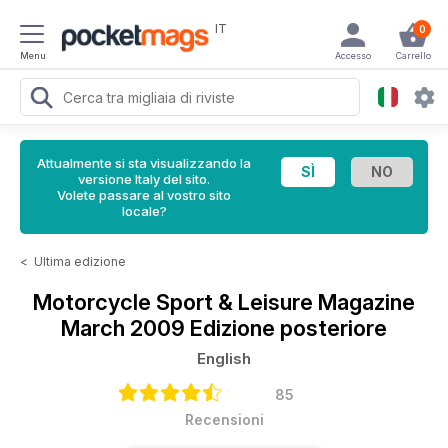
IT
0
Menu
Accesso
Carrello
Attualmente si sta visualizzando la
versione Italy del sito.
Volete passare al vostro sito
locale?
<
Ultima edizione
Motorcycle Sport & Leisure Magazine
March 2009 Edizione posteriore
English
85
Recensioni