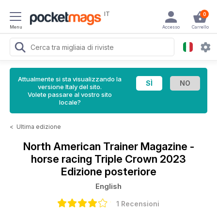
IT
0
Menu
Accesso
Carrello
Attualmente si sta visualizzando la
versione Italy del sito.
Volete passare al vostro sito
locale?
<
Ultima edizione
North American Trainer Magazine -
horse racing
Triple Crown 2023
Edizione posteriore
English
1 Recensioni