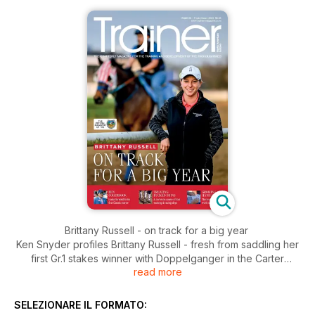
Brittany Russell - on track for a big year
Ken Snyder profiles Brittany Russell - fresh from saddling her
first Gr.1 stakes winner with Doppelganger in the Carter
read more
Handicap at Aqueduct.
Ben Colebrook - raising the stakes
SELEZIONARE IL FORMATO:
Frances J. Karon meets Ben Colebrook, who has been a