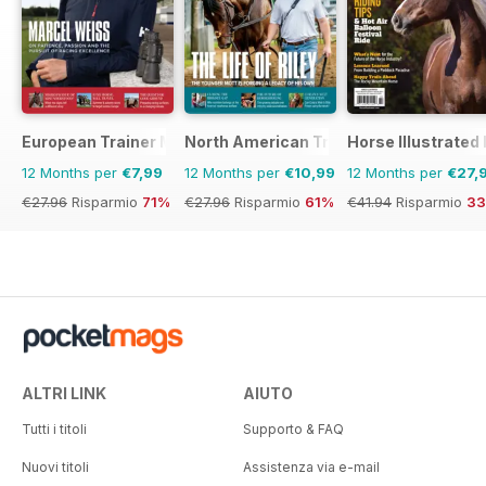
European Trainer Magazine - horse racing
North American Trainer Magazine - ho
Horse Illustrated
12 Months per
€7,99
12 Months per
€10,99
12 Months per
€27,
€27.96
Risparmio
71%
€27.96
Risparmio
61%
€41.94
Risparmio
3
ALTRI LINK
AIUTO
Tutti i titoli
Supporto & FAQ
Nuovi titoli
Assistenza via e-mail