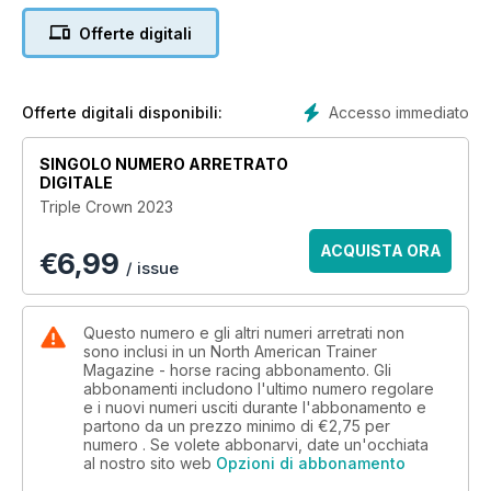
‘mainstay’ trainer on the Kentucky circuit for the last decade.
Offerte digitali
This year he’s looking forward to saddling his first starter in a
Triple Crown race.
Bucked shins
Accesso immediato
Offerte digitali disponibili:
Adam Jackson MRCVS explains why bucked shins are so
prevalent in the racehorse from a veterinary perspective and
SINGOLO NUMERO ARRETRATO
updates us on new rulings.
DIGITALE
Triple Crown 2023
Antibiotics and probiotics
Kerrie Kavanagh talks about the use of probiotics as an
ACQUISTA ORA
€
6,99
alternative to antibiotics to reduce resistance in the gut.
/ issue
Golden anniversaries
The New York-bred Program and Canadian Jockey Club
Questo numero e gli altri numeri arretrati non
both celebrate their 50th anniversaries this year. Bill Heller
sono inclusi in un North American Trainer
Magazine - horse racing abbonamento. Gli
looks back at what they have achieved.
abbonamenti includono l'ultimo numero regolare
e i nuovi numeri usciti durante l'abbonamento e
"BioSecurity" on the backstretch
partono da un prezzo minimo di
€2,75
per
BioSecurity is crucial in minimizing infectious diseases and
numero . Se volete abbonarvi, date un'occhiata
maximizing horse's health. Ken Snyder explores why it’s
al nostro sito web
Opzioni di abbonamento
important to follow BioSecurity protocols.