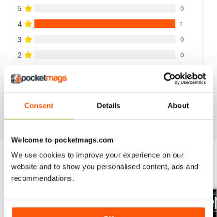
5
0
4
1
3
0
2
0
1
0
VISUALIZZA LE RECENSIONI
Consent
Details
About
Welcome to pocketmags.com
We use cookies to improve your experience on our
website and to show you personalised content, ads and
EDIZIONI INDIETRO
Visualizza tutti
recommendations.