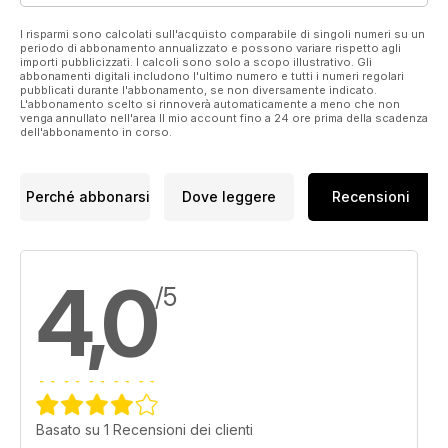
Graded Stakes Winning Owners
I risparmi sono calcolati sull'acquisto comparabile di singoli numeri su un
periodo di abbonamento annualizzato e possono variare rispetto agli
Bill Heller features Hunter Valley Farm, owners of A Mo Reay,
importi pubblicizzati. I calcoli sono solo a scopo illustrativo. Gli
John Ropes the owner of Dorth Vader and Andrew Warren
abbonamenti digitali includono l'ultimo numero e tutti i numeri regolari
pubblicati durante l'abbonamento, se non diversamente indicato.
the owner of Raise Cain.
L'abbonamento scelto si rinnoverà automaticamente a meno che non
venga annullato nell'area Il mio account fino a 24 ore prima della scadenza
Betting on racing's future
dell'abbonamento in corso.
Bill Heller explores the innovations to increase betting handle
around the world.
Perché abbonarsi
Dove leggere
Recensioni
#Soundbites
Bill Heller asks “How closely do you follow veterinary advice
if it conflicts with your gut feeling about your horse?”
4,0
/5
The Alan Balch column
The stress test!
Basato su 1 Recensioni dei clienti