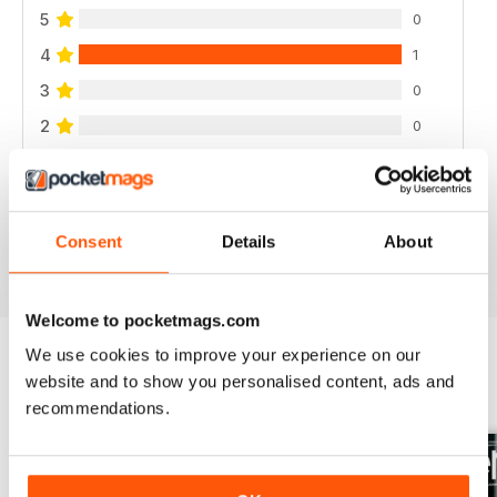
5
0
4
1
3
0
2
0
1
0
VISUALIZZA LE RECENSIONI
Consent
Details
About
Welcome to pocketmags.com
We use cookies to improve your experience on our
website and to show you personalised content, ads and
EDIZIONI INDIETRO
Visualizza tutti
recommendations.