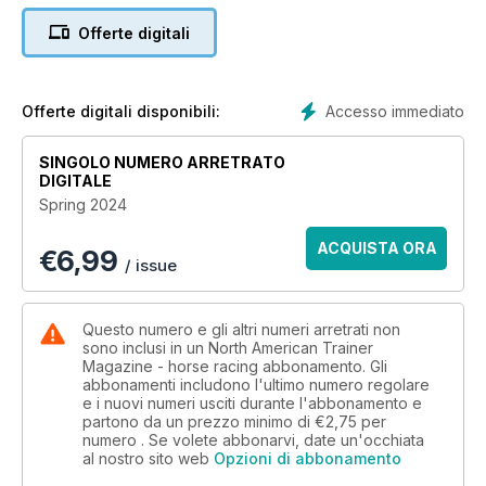
Offerte digitali
The value of good hoof balance
Adam Jackson tells us why good hoof balance is so important
and how you can work with your farrier to achieve this.
Accesso immediato
Offerte digitali disponibili:
Gut issue biomarkers
Jackie Zions looks at how a huge biobank of samples could
SINGOLO NUMERO ARRETRATO
identify potential markers of intestinal dysbiosis with the goal
DIGITALE
of developing simple and reliable testing on the road.
Spring 2024
Graded Stakes Winning Owners
ACQUISTA ORA
€
6,99
Bill Heller features the owners of Nobals - Vince Foglia
/ issue
(Patricias Hope LLC), Master Piece & O'Connor - Michael &
Julia Lavarone and Closing Remarks - John Harris (Harris
Farms).
Questo numero e gli altri numeri arretrati non
sono inclusi in un North American Trainer
Magazine - horse racing abbonamento. Gli
Where do we go from here?
abbonamenti includono l'ultimo numero regolare
This is a subject which Ken Snyder asked to a cross section
e i nuovi numeri usciti durante l'abbonamento e
of industry professionals whilst evaluating the importance of
partono da un prezzo minimo di
€2,75
per
state incentives.
numero . Se volete abbonarvi, date un'occhiata
al nostro sito web
Opzioni di abbonamento
State Incentive Tables 2024