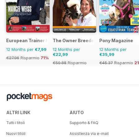
European Trainer Magazine - horse racing
The Owner Breeder
Pony Magazine
12 Months per
€7,99
12 Months per
12 Months per
€22,99
€35,99
€27.96
Risparmio
71%
€59.88
Risparmio
€45.37
Risparmio
2
62%
ALTRI LINK
AIUTO
Tutti i titoli
Supporto & FAQ
Nuovi titoli
Assistenza via e-mail