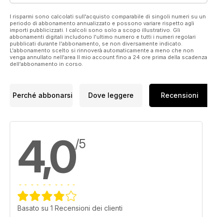
Featuring the state-by-state incentives available across North
America ahead of the 2024 breeding season.
I risparmi sono calcolati sull'acquisto comparabile di singoli numeri su un
periodo di abbonamento annualizzato e possono variare rispetto agli
importi pubblicizzati. I calcoli sono solo a scopo illustrativo. Gli
NEW for 2024 - Bloodstock Briefing!
abbonamenti digitali includono l'ultimo numero e tutti i numeri regolari
pubblicati durante l'abbonamento, se non diversamente indicato.
Jordin Rosser looks at breeze-up sales and asks consignors
L'abbonamento scelto si rinnoverà automaticamente a meno che non
if the shift in the 2yo sales season to later dates has
venga annullato nell'area Il mio account fino a 24 ore prima della scadenza
influenced the type of horses they consign for sale.
dell'abbonamento in corso.
Track Superintendents
Ed Golden explores the three generations of the Moore
Perché abbonarsi
Dove leggere
Recensioni
family and how track management has changed over the last
fifty years.
#Soundbites
4,0
/5
Bill Heller asks how can trainers improve racing's public
perception / image?
Alan Balch Column
What, me worry?
Basato su 1 Recensioni dei clienti