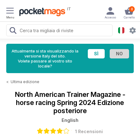
IT
0
Menu
Accesso
Carrello
Attualmente si sta visualizzando la
versione Italy del sito.
Volete passare al vostro sito
locale?
<
Ultima edizione
North American Trainer Magazine -
horse racing
Spring 2024 Edizione
posteriore
English
1 Recensioni