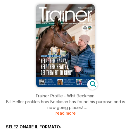
Trainer Profile - Whit Beckman
Bill Heller profiles how Beckman has found his purpose and is
now going places!
read more
Train, Race, Recover, Repeat!
Andy Richardson tells us how we can support the recovery
SELEZIONARE IL FORMATO:
process to improve performance.