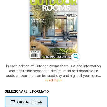
In each edition of Outdoor Rooms there is all the information
and inspiration needed to design, build and decorate an
outdoor room that can be used day and night all year round.
read more
The magazine covers topics such as but not limited to
flooring, screening, roofing, outdoor art, furniture,
furnishings, outdoor entertainment, outdoor cooking, lighting,
SELEZIONARE IL FORMATO:
heating/cooling, plants as well as pools & spas.
Offerte digitali