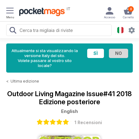
IT
0
Menu
Accesso
Carrello
Attualmente si sta visualizzando la
versione Italy del sito.
Volete passare al vostro sito
locale?
<
Ultima edizione
Outdoor Living Magazine
Issue#41 2018
Edizione posteriore
English
1 Recensioni