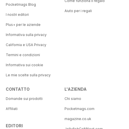
Come funziona il regalo
Pocketmags Blog
Aiuto per i regali
I nostri editori
Plus+ per le aziende
Informativa sulla privacy
California e USA Privacy
Termini e condizioni
Informativa sui cookie
Le mie scelte sulla privacy
CONTATTO
L'AZIENDA
Domande sui prodotti
Chi siamo
Affiliati
Pocketmags.com
magazine.co.uk
EDITORI
JellyfishCoNNect.com