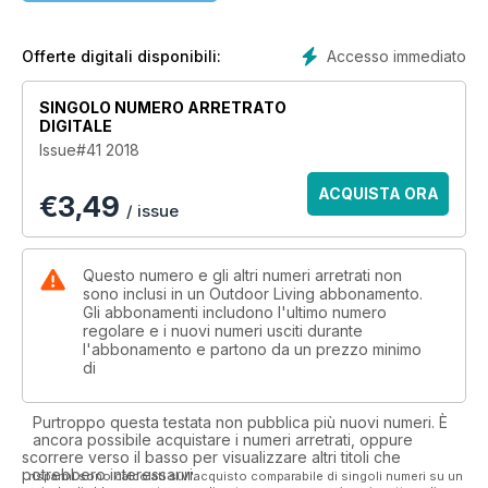
Accesso immediato
Offerte digitali disponibili:
SINGOLO NUMERO ARRETRATO
DIGITALE
Issue#41 2018
ACQUISTA ORA
€
3,49
/ issue
Questo numero e gli altri numeri arretrati non
sono inclusi in un Outdoor Living abbonamento.
Gli abbonamenti includono l'ultimo numero
regolare e i nuovi numeri usciti durante
l'abbonamento e partono da un prezzo minimo
di
Purtroppo questa testata non pubblica più nuovi numeri. È
ancora possibile acquistare i numeri arretrati, oppure
scorrere verso il basso per visualizzare altri titoli che
potrebbero interessarvi.
I risparmi sono calcolati sull'acquisto comparabile di singoli numeri su un