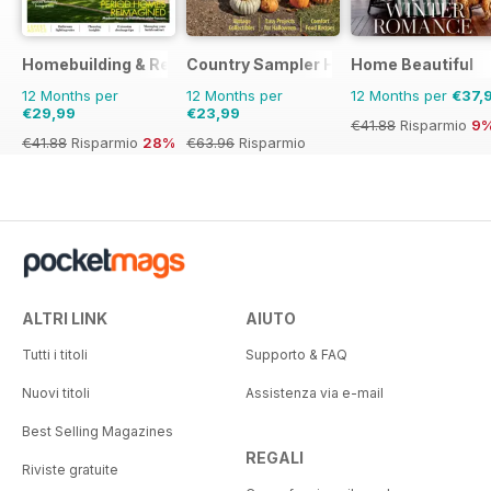
Homebuilding & Renovating Magazine
Country Sampler Home
Home Beautiful
12 Months per
12 Months per
12 Months per
€37,
€29,99
€23,99
€41.88
Risparmio
9
€41.88
Risparmio
28%
€63.96
Risparmio
62%
ALTRI LINK
AIUTO
Tutti i titoli
Supporto & FAQ
Nuovi titoli
Assistenza via e-mail
Best Selling Magazines
REGALI
Riviste gratuite