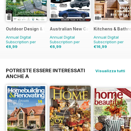
Outdoor Design & Living
Australian New Car & SUV Buyers Guid
Kitchens & Bathr
Annual Digital
Annual Digital
Annual Digital
Subscription per
Subscription per
Subscription per
€6,99
€6,99
€16,99
€11.98
Risparmio
42%
€11.98
Risparmio
42%
€23.96
Risparmio
29%
POTRESTE ESSERE INTERESSATI
Visualizza tutti
ANCHE A