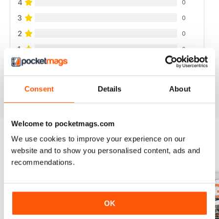
4
0
3
0
2
0
1
0
VISUALIZZA LE RECENSIONI
Consent
Details
About
Welcome to pocketmags.com
We use cookies to improve your experience on our
website and to show you personalised content, ads and
EDIZIONI INDIETRO
Visualizza tutti
recommendations.
OK