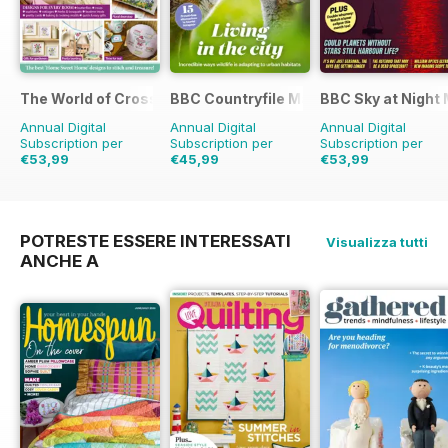
The World of Cross Stitching
BBC Countryfile Magazine
BBC Sky at Night
Annual Digital
Annual Digital
Annual Digital
Subscription per
Subscription per
Subscription per
€53,99
€45,99
€53,99
€155.87
Risparmio
€77.87
Risparmio
41%
€95.88
Risparmio
65%
44%
POTRESTE ESSERE INTERESSATI
Visualizza tutti
ANCHE A