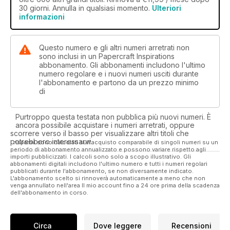
30 giorni. Annulla in qualsiasi momento.
Ulteriori
informazioni
Questo numero e gli altri numeri arretrati non
sono inclusi in un Papercraft Inspirations
abbonamento. Gli abbonamenti includono l'ultimo
numero regolare e i nuovi numeri usciti durante
l'abbonamento e partono da un prezzo minimo
di
Purtroppo questa testata non pubblica più nuovi numeri. È
ancora possibile acquistare i numeri arretrati, oppure
scorrere verso il basso per visualizzare altri titoli che
potrebbero interessarvi.
I risparmi sono calcolati sull'acquisto comparabile di singoli numeri su un
periodo di abbonamento annualizzato e possono variare rispetto agli
importi pubblicizzati. I calcoli sono solo a scopo illustrativo. Gli
abbonamenti digitali includono l'ultimo numero e tutti i numeri regolari
pubblicati durante l'abbonamento, se non diversamente indicato.
L'abbonamento scelto si rinnoverà automaticamente a meno che non
venga annullato nell'area Il mio account fino a 24 ore prima della scadenza
dell'abbonamento in corso.
Circa
Dove leggere
Recensioni