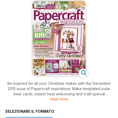
Be inspired for all your Christmas makes with the December
2015 issue of Papercraft inspirations. Make templated polar
bear cards, master heat embossing and craft special
read more
decoupage stars and boxes or a snowglobe paper scene,
plus lots more! Download free retro Christmas printables, plus
more ideas, technique help and your cards on show. Don't
SELEZIONARE IL FORMATO:
miss it...