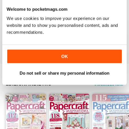
techniques including innovative card folds, embossing,
tunnel cards or even origami. You can also enjoy seasonal
Welcome to pocketmags.com
ideas for all your favourite occasions whether that’s
We use cookies to improve your experience on our
birthdays, Christmas, weddings, anniversaries, new homes
website and to show you personalised content, ads and
or new babies!
recommendations.
Make sure you don’t miss out on all the amazing
inspirational ideas from your favourite crafters and
subscribe to
Papercraft Inspirations magazine
today!
OK
Do not sell or share my personal information
EDIZIONI INDIETRO
Visualizza tutti