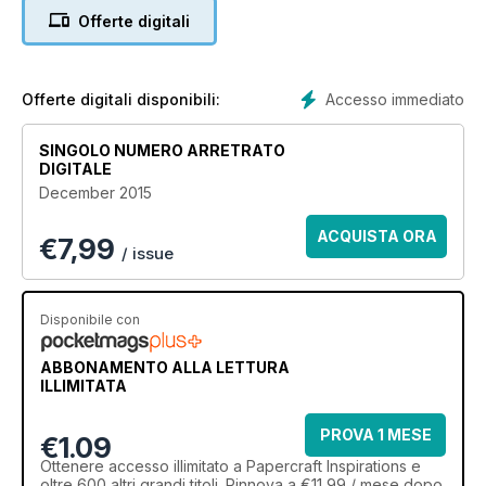
Offerte digitali
Accesso immediato
Offerte digitali disponibili:
SINGOLO NUMERO ARRETRATO
DIGITALE
December 2015
ACQUISTA ORA
€
7,99
/ issue
Disponibile con
ABBONAMENTO ALLA LETTURA
ILLIMITATA
PROVA 1 MESE
€1.09
Ottenere
accesso illimitato
a Papercraft Inspirations e
oltre 600 altri grandi titoli. Rinnova a €11,99 / mese dopo