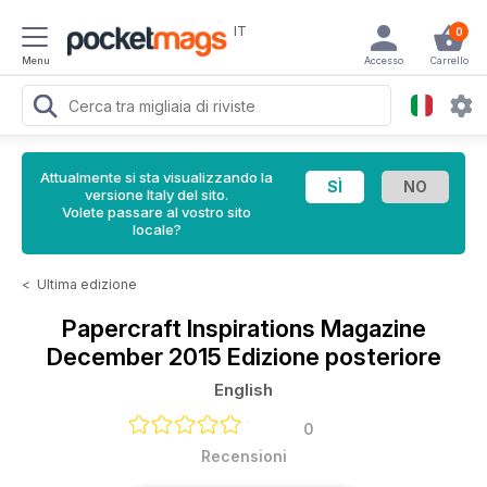
IT
0
Menu
Accesso
Carrello
Attualmente si sta visualizzando la
versione Italy del sito.
Volete passare al vostro sito
locale?
<
Ultima edizione
Papercraft Inspirations Magazine
December 2015 Edizione posteriore
English
0
Recensioni