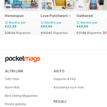
Homespun
Love Patchwork & Quilting
Gathered
12 Months per
12 Months per
12 Months per
€22,99
€64,99
€44,99
€35.94
Risparmio
€103.87
Risparmio
€71.88
Risparmio
3
36%
37%
ALTRI LINK
AIUTO
Tutti i titoli
Supporto & FAQ
Nuovi titoli
Assistenza via e-mail
Best Selling Magazines
REGALI
Riviste gratuite