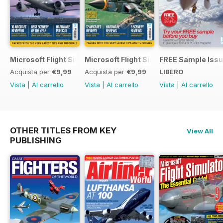
Microsoft Flight Simulator Yearbook 2025-26
Microsoft Flight Simulator Yearbook 2
FREE Sample Iss
Acquista per
€9,99
Acquista per
€9,99
LIBERO
Vista
|
Al carrello
Vista
|
Al carrello
Vista
|
Al carrello
OTHER TITLES FROM KEY
View All
PUBLISHING