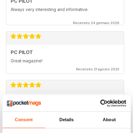
PC PILOT
Always very interesting and informative.
Recensito 24 gennaio 2026
PC PILOT
Great magazine!
Recensito 21 agosto 2025
PC PILOT
Very high quality flight sim magazine. A must have for
any simmer!
Consent
Details
About
Recensito 16 aprile 2021