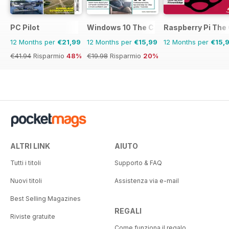
PC Pilot
Windows 10 The Complete Manual
Raspberry Pi The
12 Months per
€21,99
12 Months per
€15,99
12 Months per
€15,
€41.94
Risparmio
48%
€19.98
Risparmio
20%
ALTRI LINK
AIUTO
Tutti i titoli
Supporto & FAQ
Nuovi titoli
Assistenza via e-mail
Best Selling Magazines
REGALI
Riviste gratuite
Come funziona il regalo