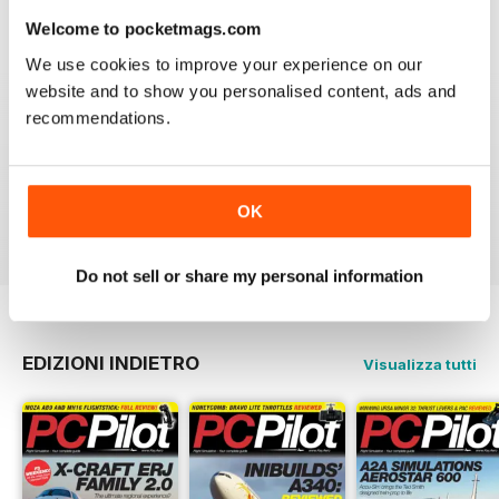
Welcome to pocketmags.com
We use cookies to improve your experience on our
PC PILOT
website and to show you personalised content, ads and
Great resource! Would like to see some reviews of FAA
recommendations.
& EASA approved BATDs & AATDs as a higher end sim
alternatives to building a sim. Not all of us are computer
geeks and just want to press "on" and churn & burn!
OK
Recensito 09 marzo 2021
Do not sell or share my personal information
EDIZIONI INDIETRO
Visualizza tutti