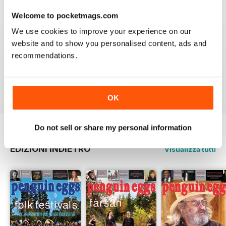
3
0
Welcome to pocketmags.com
2
0
We use cookies to improve your experience on our
1
0
website and to show you personalised content, ads and
recommendations.
VISUALIZZA LE RECENSIONI
OK
Do not sell or share my personal information
EDIZIONI INDIETRO
Visualizza tutti