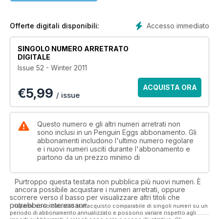
Accesso immediato
Offerte digitali disponibili:
SINGOLO NUMERO ARRETRATO
DIGITALE
Issue 52 - Winter 2011
ACQUISTA ORA
€
5,99
/ issue
Questo numero e gli altri numeri arretrati non
sono inclusi in un Penguin Eggs abbonamento. Gli
abbonamenti includono l'ultimo numero regolare
e i nuovi numeri usciti durante l'abbonamento e
partono da un prezzo minimo di
Purtroppo questa testata non pubblica più nuovi numeri. È
ancora possibile acquistare i numeri arretrati, oppure
scorrere verso il basso per visualizzare altri titoli che
potrebbero interessarvi.
I risparmi sono calcolati sull'acquisto comparabile di singoli numeri su un
periodo di abbonamento annualizzato e possono variare rispetto agli