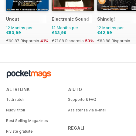
Uncut
Electronic Sound
Shindig!
12 Months per
12 Months per
12 Months per
€53,99
€33,99
€42,99
€90.87
Risparmio
41%
€71.88
Risparmio
53%
€83.88
Risparmio
49%
ALTRI LINK
AIUTO
Tutti i titoli
Supporto & FAQ
Nuovi titoli
Assistenza via e-mail
Best Selling Magazines
REGALI
Riviste gratuite