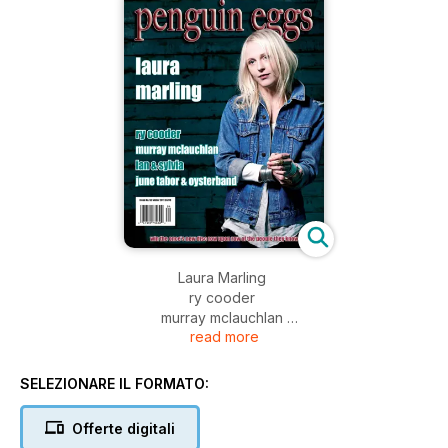
Laura Marling
ry cooder
murray mclauchlan
read more
ian & sylvia
june tabor & oysterband
SELEZIONARE IL FORMATO:
Offerte digitali