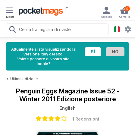
IT
0
Menu
Accesso
Carrello
Attualmente si sta visualizzando la
versione Italy del sito.
Volete passare al vostro sito
locale?
<
Ultima edizione
Penguin Eggs Magazine
Issue 52 -
Winter 2011 Edizione posteriore
English
1 Recensioni