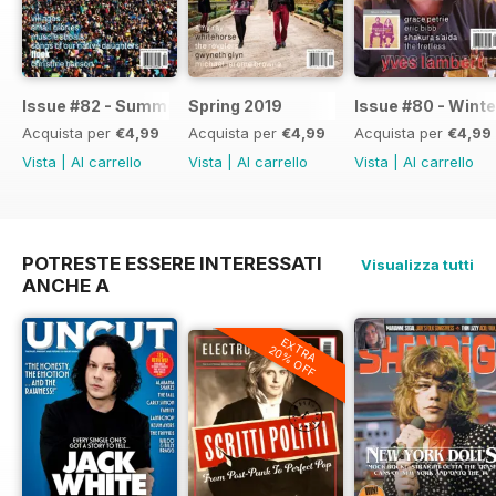
Issue #82 - Summer 2019
Spring 2019
Issue #80 - Winte
Acquista per
€4,99
Acquista per
€4,99
Acquista per
€4,99
Vista
|
Al carrello
Vista
|
Al carrello
Vista
|
Al carrello
POTRESTE ESSERE INTERESSATI
Visualizza tutti
ANCHE A
EXTRA
20% OFF