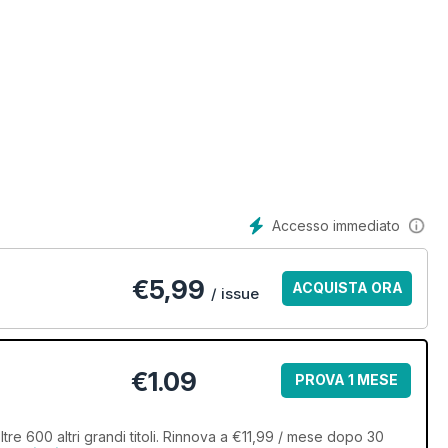
Accesso immediato
€
5,99
ACQUISTA ORA
/ issue
€1.09
PROVA 1 MESE
e 600 altri grandi titoli. Rinnova a €11,99 / mese dopo 30