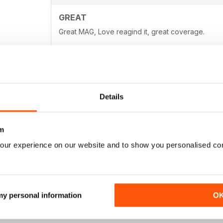
GREAT
Great MAG, Love reagind it, great coverage.
Details
DÖPE
Glad there's a cheaper way to get PVW in the state
missed! Great app, and the prices are expensive f
m
awesome quality!
our experience on our website and to show you personalised co
 my personal information
O