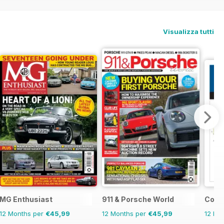
Visualizza tutti
MG Enthusiast
911 & Porsche World
Cond
12 Months per
€45,99
12 Months per
€45,99
12 Mo