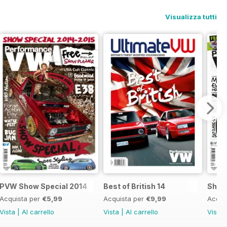
Visualizza tutti
.
PVW Show Special 2014
Best of British 14
Show
Acquista per
€5,99
Acquista per
€9,99
Acqui
Vista
|
Al carrello
Vista
|
Al carrello
Vista