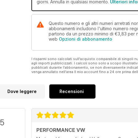
giorni. Annulla in qualsiasi momento.
Ulteriori inf
Questo numero e gli altri numeri arretrati 
abbonamenti includono l'ultimo numero rego
partono da un prezzo minimo di
€3,83
per 
web
Opzioni di abbonamento
I risparmi sono calcolati sull'acquisto comparabile di singoli
agli importi pubblicizzati. I calcoli sono solo a scopo illustrati
pubblicati durante l'abbonamento, se non diversamente indic
venga annullato nell'area Il mio account fino a 24 ore prima d
Dove leggere
Recensioni
/5
PERFORMANCE VW