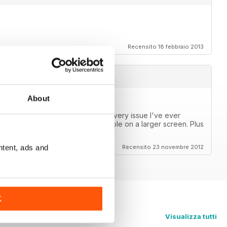
Recensito 18 febbraio 2013
About
s now! I can finally catch up on every issue I've ever
or a phone, but are very reasonable on a larger screen. Plus
ntent, ads and
Recensito 23 novembre 2012
K
Visualizza tutti