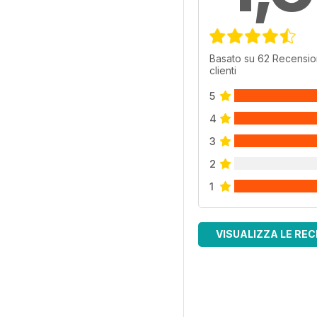
Basato su 62 Recensio
clienti
5
4
3
2
1
VISUALIZZA LE REC