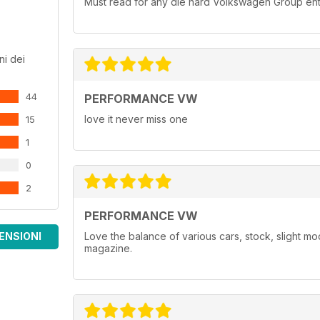
Must read for any die hard Volkswagen Group ent
ni dei
44
PERFORMANCE VW
love it never miss one
15
1
0
2
PERFORMANCE VW
ENSIONI
Love the balance of various cars, stock, slight m
magazine.