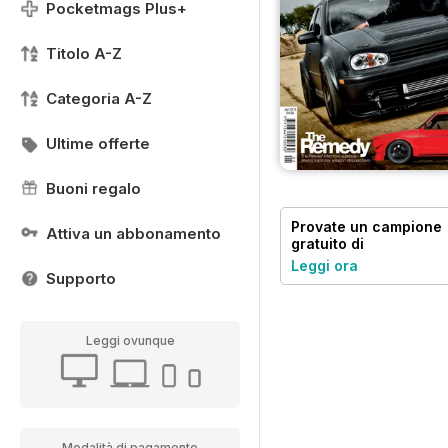
Pocketmags Plus+
Titolo A-Z
Categoria A-Z
Ultime offerte
Buoni regalo
Provate un
campione
Attiva un abbonamento
gratuito
di
Performance VW
Leggi ora
Supporto
Leggi ovunque
Modalità di pagamento