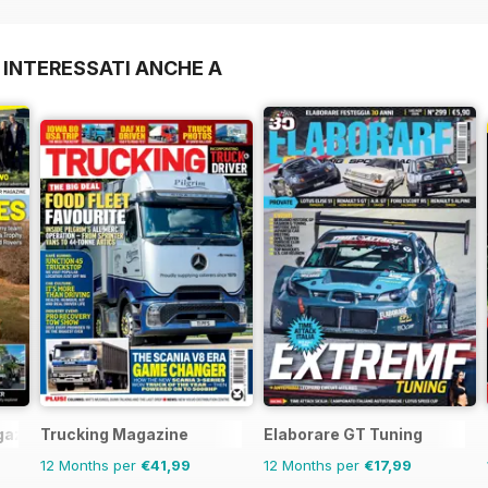
 INTERESSATI ANCHE A
gazine
Trucking Magazine
Elaborare GT Tuning
12 Months per
€41,99
12 Months per
€17,99