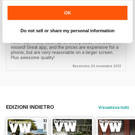
OK
DÖPE
Do not sell or share my personal information
Glad there's a cheaper way to get PVW in the states
now! I can finally catch up on every issue I've ever
missed! Great app, and the prices are expensive for a
phone, but are very reasonable on a larger screen.
Plus awesome quality!
Recensito 23 novembre 2012
EDIZIONI INDIETRO
Visualizza tutti