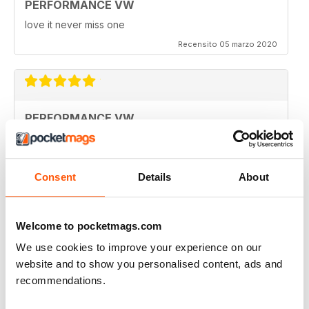
PERFORMANCE VW
love it never miss one
Recensito 05 marzo 2020
PERFORMANCE VW
Love the balance of various cars, stock, slight mod and
full on race cars, keep the great work up, best VW
magazine.
Consent
Details
About
Recensito 18 febbraio 2020
Welcome to pocketmags.com
We use cookies to improve your experience on our
GREAT
website and to show you personalised content, ads and
Great MAG, Love reagind it, great coverage.
recommendations.
Recensito 18 febbraio 2013