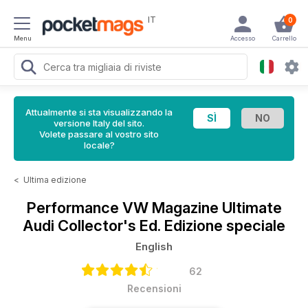
IT
0
Menu
Accesso
Carrello
Attualmente si sta visualizzando la
versione Italy del sito.
Volete passare al vostro sito
locale?
<
Ultima edizione
Performance VW Magazine
Ultimate
Audi Collector's Ed. Edizione speciale
English
62
Recensioni