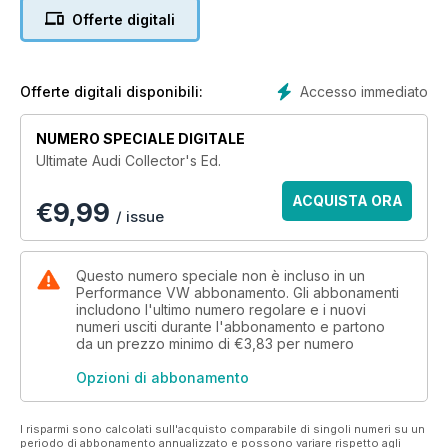
absolute must-have for lovers of all things Inglostadt. From
Offerte digitali
the legendary quattro to the latest S and RS models and
everything in between, whether it’s motorsport, heavily tuned
road cars or show and shine winners that get your heart
racing, if you like cars with the iconic four-ring emblem on the
Accesso immediato
Offerte digitali disponibili:
front grille then Ultimate Audi is one bookazine you can’t
afford to miss out on.
NUMERO SPECIALE DIGITALE
Ultimate Audi Collector's Ed.
ACQUISTA ORA
€
9,99
/ issue
Questo numero speciale non è incluso in un
Performance VW abbonamento. Gli abbonamenti
includono l'ultimo numero regolare e i nuovi
numeri usciti durante l'abbonamento e partono
da un prezzo minimo di
€3,83
per numero
Opzioni di abbonamento
I risparmi sono calcolati sull'acquisto comparabile di singoli numeri su un
periodo di abbonamento annualizzato e possono variare rispetto agli