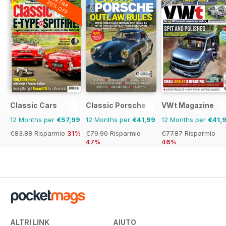
EXTRA
20% OFF
Classic Cars
Classic Porsche
VWt Magazine
12 Months per
€57,99
12 Months per
€41,99
12 Months per
€41,
€83.88
Risparmio
31%
€79.90
Risparmio
€77.87
Risparmio
47%
46%
ALTRI LINK
AIUTO