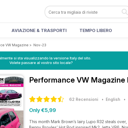
AVIAZIONE & TRASPORTI
TEMPO LIBERO
nce VW Magazine
>
Nov-23
lmente si sta visualizzando la versione Italy del sito.
Volete passare al vostro sito locale?
Performance VW Magazine
62 Recensioni
• English
Only €5,99
This month Mark Brown’s lairy Lupo R32 steals over, 
Benny Broyles’ Hot Rod inspired Mk2 Jetta VR6, N