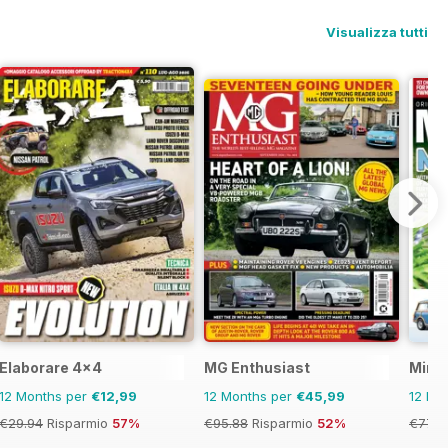
Visualizza tutti
uyers Guide
Elaborare 4x4
MG Enthusiast
Mini 
12 Months per
€12,99
12 Months per
€45,99
12 Mo
€29.94
Risparmio
57%
€95.88
Risparmio
52%
€77.8