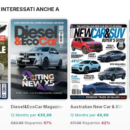
 INTERESSATI ANCHE A
azine
Diesel&EcoCar Magazine
Australian New Car & SUV B
12 Months per
€35,99
12 Months per
€6,99
€83.88
Risparmio
57%
€11.98
Risparmio
42%