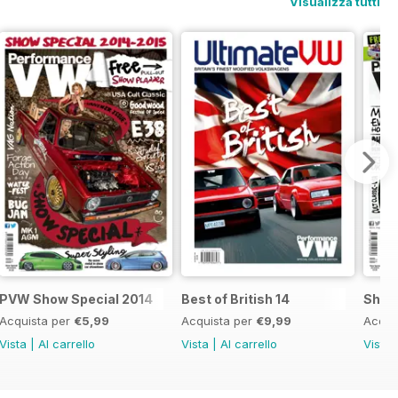
Visualizza tutti
.
PVW Show Special 2014
Best of British 14
Show
Acquista per
€5,99
Acquista per
€9,99
Acqui
Vista
|
Al carrello
Vista
|
Al carrello
Vista