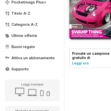
Pocketmags Plus+
Titolo A-Z
Categoria A-Z
Ultime offerte
Buoni regalo
Provate un
campione
Attiva un abbonamento
gratuito
di
Performance VW
Leggi ora
Supporto
Leggi ovunque
Modalità di pagamento