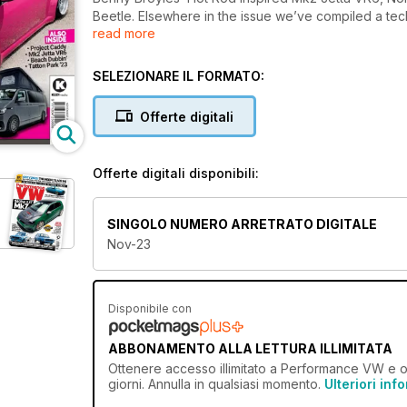
Beetle. Elsewhere in the issue we’ve compiled a tech 
read more
producing a decent performance tyre, we have cover
Beach Dubbin and Goodwood’s Festival of Speed. We
(p76).
SELEZIONARE IL FORMATO:
Offerte digitali
Offerte digitali disponibili:
SINGOLO NUMERO ARRETRATO DIGITALE
Nov-23
Disponibile con
ABBONAMENTO ALLA LETTURA ILLIMITATA
Ottenere
accesso illimitato
a Performance VW e oltr
giorni. Annulla in qualsiasi momento.
Ulteriori inf