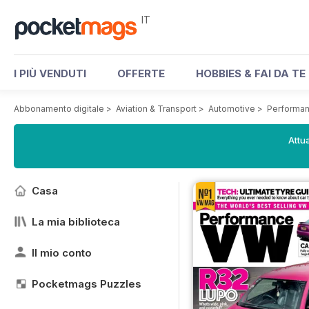
IT
I PIÙ VENDUTI
OFFERTE
HOBBIES & FAI DA TE
Abbonamento digitale
>
Aviation & Transport
>
Automotive
>
Performa
Attua
Casa
La mia biblioteca
Il mio conto
Pocketmags Puzzles