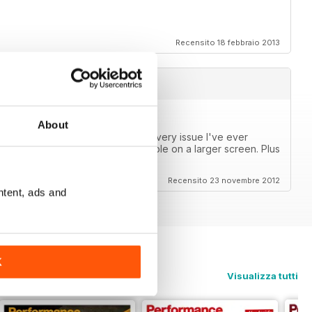
Recensito 18 febbraio 2013
About
s now! I can finally catch up on every issue I've ever
or a phone, but are very reasonable on a larger screen. Plus
Recensito 23 novembre 2012
ntent, ads and
K
Visualizza tutti