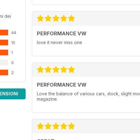
ni dei
44
PERFORMANCE VW
love it never miss one
15
1
0
2
PERFORMANCE VW
ENSIONI
Love the balance of various cars, stock, slight m
magazine.