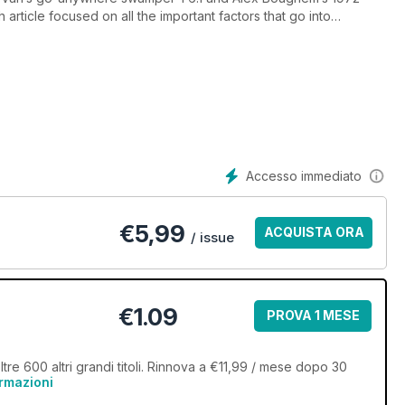
article focused on all the important factors that go into
age from the inaugural German Car Festival, Tatton Park,
 wrap the issue with Part 4 of our Race Support Project Caddy
Accesso immediato
€
5,99
ACQUISTA ORA
/ issue
€1.09
PROVA 1 MESE
e 600 altri grandi titoli. Rinnova a €11,99 / mese dopo 30
ormazioni