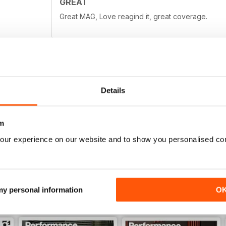
GREAT
Great MAG, Love reagind it, great coverage.
DÖPE
Details
Glad there's a cheaper way to get PVW in the state
missed! Great app, and the prices are expensive f
awesome quality!
m
our experience on our website and to show you personalised co
 my personal information
O