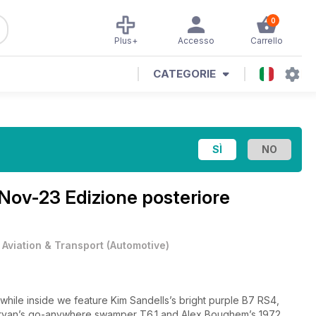
0
Plus+
Accesso
Carrello
CATEGORIE
Nov-23 Edizione posteriore
•
Aviation & Transport
(
Automotive
)
while inside we feature Kim Sandells’s bright purple B7 RS4,
orvan’s go-anywhere swamper T6.1 and Alex Boughem’s 1972