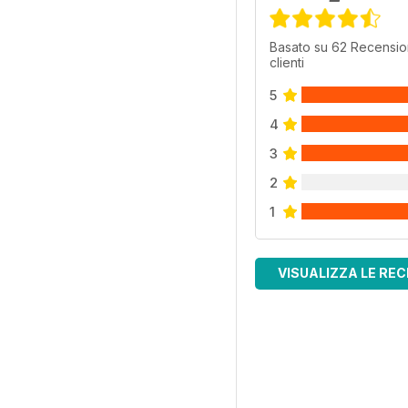
Basato su 62 Recensio
clienti
5
4
3
2
1
VISUALIZZA LE REC