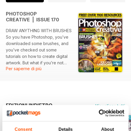
PHOTOSHOP
CREATIVE | ISSUE 170
DRAW ANYTHING WITH BRUSHES
So you have Photoshop, you’ve
downloaded some brushes, and
you’ve checked out some
tutorials on how to create digital
artwork. But what if you’re not
Per saperne di più
very good at drawing? Well, we’re
here to help! Drawing is one of
the simplest hobbies you can
practise: all you need is a pencil
and some paper. But some of us
don’t have the natural artistic
EDIZIONI INDIETRO
Visualizza tutti
talent of being able to put down
on a page what we visualise in our
minds. Getting better at drawing is
first and foremost a matter of
Consent
Details
About