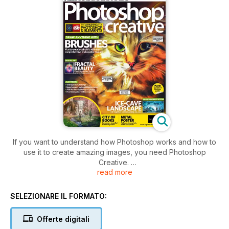
If you want to understand how Photoshop works and how to
use it to create amazing images, you need Photoshop
Creative.
read more
Every issue is packed full of practical advice and inspiring
tutorials that range from simple fixes through to more intense
SELEZIONARE IL FORMATO:
techniques, to transform your photos and create fantastic
images for scrapbooking, photomontage or digital art.
Offerte digitali