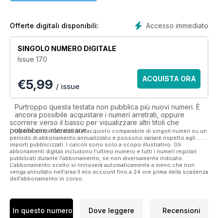
Please note: Digital version of the magazines do not include
the covermount items or supplements that you would find on
printed editions.
Accesso immediato
Offerte digitali disponibili:
SINGOLO NUMERO DIGITALE
Issue 170
ACQUISTA ORA
€
5,99
/ issue
Purtroppo questa testata non pubblica più nuovi numeri. È
ancora possibile acquistare i numeri arretrati, oppure
scorrere verso il basso per visualizzare altri titoli che
potrebbero interessarvi.
I risparmi sono calcolati sull'acquisto comparabile di singoli numeri su un
periodo di abbonamento annualizzato e possono variare rispetto agli
importi pubblicizzati. I calcoli sono solo a scopo illustrativo. Gli
abbonamenti digitali includono l'ultimo numero e tutti i numeri regolari
pubblicati durante l'abbonamento, se non diversamente indicato.
L'abbonamento scelto si rinnoverà automaticamente a meno che non
venga annullato nell'area Il mio account fino a 24 ore prima della scadenza
dell'abbonamento in corso.
In questo numero
Dove leggere
Recensioni