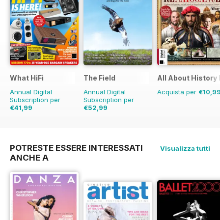
What HiFi
The Field
All About Histor
Annual Digital
Annual Digital
Acquista per
€10,9
Subscription per
Subscription per
€41,99
€52,99
€77.87
Risparmio
€83.88
Risparmio
46%
37%
POTRESTE ESSERE INTERESSATI
Visualizza tutti
ANCHE A