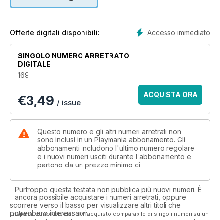
un calendario del nuevo año, con las imágenes más potentes
de Metal Gear Rising, Ni No Kuni, BioShock Infinite, Dead
Space 3...
Accesso immediato
Offerte digitali disponibili:
SINGOLO NUMERO ARRETRATO
DIGITALE
169
ACQUISTA ORA
€
3,49
/ issue
Questo numero e gli altri numeri arretrati non
sono inclusi in un Playmania abbonamento. Gli
abbonamenti includono l'ultimo numero regolare
e i nuovi numeri usciti durante l'abbonamento e
partono da un prezzo minimo di
Purtroppo questa testata non pubblica più nuovi numeri. È
ancora possibile acquistare i numeri arretrati, oppure
scorrere verso il basso per visualizzare altri titoli che
potrebbero interessarvi.
I risparmi sono calcolati sull'acquisto comparabile di singoli numeri su un