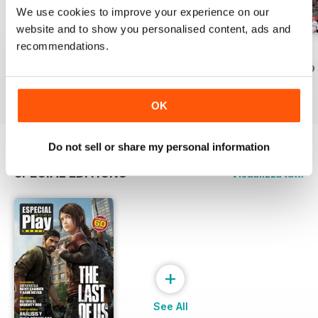
We use cookies to improve your experience on our
website and to show you personalised content, ads and
recommendations.
229
Playmania 228
227
Acquista per
€3,49
Acquista per
€3,49
Acquista per
€3,49
Vista
|
Al carrello
Vista
|
Al carrello
Vista
|
Al carrello
OK
Do not sell or share my personal information
SPECIAL EDITIONS
Visualizza tutti
+
See All