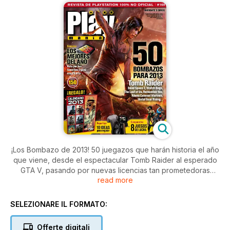
¡Los Bombazo de 2013! 50 juegazos que harán historia el año
que viene, desde el espectacular Tomb Raider al esperado
GTA V, pasando por nuevas licencias tan prometedoras
read more
como Remeber Me, The Last of Us, Beyond: Two Souls...
Además, os invitamos a que nos ayudéis a elegir a los
mejores de 2012, ¡podéis ganar una PS Vita! Y teniendo en
SELEZIONARE IL FORMATO:
cuenta las fechas, os ayudamos a hacer la Carta a los Reyes,
con 10 ideas para regalar de lo más originales. Y, de regalo,
Offerte digitali