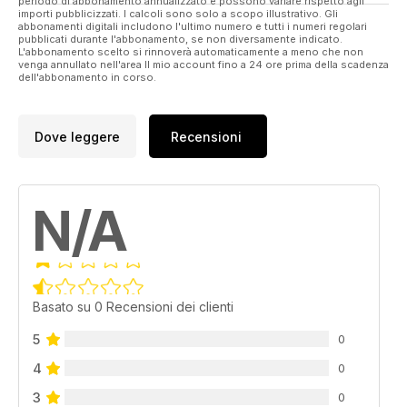
periodo di abbonamento annualizzato e possono variare rispetto agli
importi pubblicizzati. I calcoli sono solo a scopo illustrativo. Gli
abbonamenti digitali includono l'ultimo numero e tutti i numeri regolari
pubblicati durante l'abbonamento, se non diversamente indicato.
L'abbonamento scelto si rinnoverà automaticamente a meno che non
venga annullato nell'area Il mio account fino a 24 ore prima della scadenza
dell'abbonamento in corso.
Dove leggere
Recensioni
N/A
Basato su 0 Recensioni dei clienti
5
0
4
0
3
0