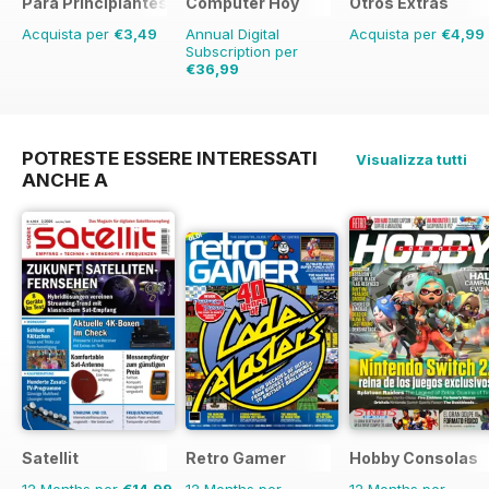
Para Principiantes
Computer Hoy
Otros Extras
Acquista per
€3,49
Annual Digital
Acquista per
€4,99
Subscription per
€36,99
€90.74
Risparmio
59%
POTRESTE ESSERE INTERESSATI
Visualizza tutti
ANCHE A
Satellit
Retro Gamer
Hobby Consolas
12 Months per
€14,99
12 Months per
12 Months per