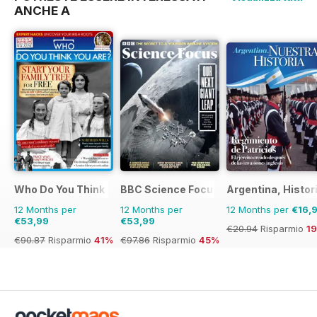
ANCHE A
Who Do You Think You Are?
BBC Science Focus Magazine
Argentina, Histor
12 Months per
12 Months per
12 Months per
€16,
€53,99
€53,99
€20.94
Risparmio
1
€90.87
Risparmio
41%
€97.86
Risparmio
45%