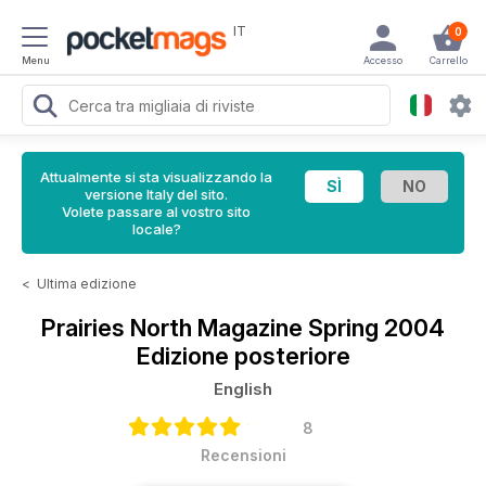
IT
0
Menu
Accesso
Carrello
Attualmente si sta visualizzando la
versione Italy del sito.
Volete passare al vostro sito
locale?
<
Ultima edizione
Prairies North Magazine
Spring 2004
Edizione posteriore
English
8
Recensioni