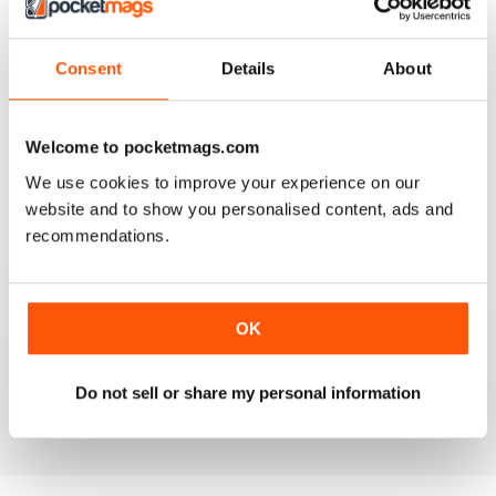
4
0
3
0
Consent
Details
About
2
0
1
0
Welcome to pocketmags.com
We use cookies to improve your experience on our
VISUALIZZA LE RECENSIONI
website and to show you personalised content, ads and
recommendations.
PRAIRIES NORTH REVIEW
OK
Loved this mag when I was based in Canada and loved
exploring the Canadian Prairies.
Do not sell or share my personal information
Recensito 26 ottobre 2018