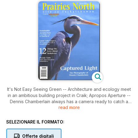
It's Not Easy Seeing Green -- Architecture and ecology meet
in an ambitious building project in Craik; Apropos Aperture --
Dennis Chamberlain always has a camera ready to catch a
read more
northern moment; Spider-Man -- Len Robson tugged on the
webs of life at Loon Lake; Cherry Wine -- Saskatchewan wild
fruit wine is an old cottage industry with some new faces.
SELEZIONARE IL FORMATO:
Offerte digitali