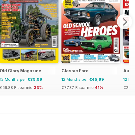
Old Glory Magazine
Classic Ford
Auto
12 Months per
€39,99
12 Months per
€45,99
12 Mo
€59.88
Risparmio
33%
€77.87
Risparmio
41%
€254.