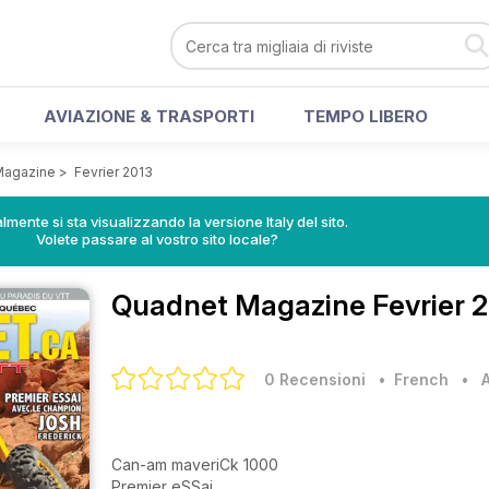
AVIAZIONE & TRASPORTI
TEMPO LIBERO
Magazine
>
Fevrier 2013
lmente si sta visualizzando la versione Italy del sito.
Volete passare al vostro sito locale?
Quadnet Magazine
Fevrier 
0 Recensioni
• French
•
Can-am maveriCk 1000
Premier eSSai