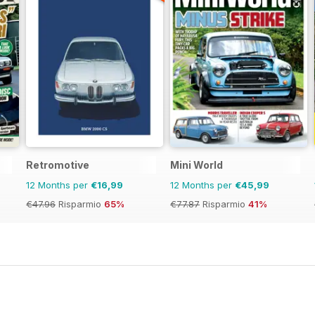
Retromotive
Mini World
12 Months per
€16,99
12 Months per
€45,99
€47.96
Risparmio
65%
€77.87
Risparmio
41%