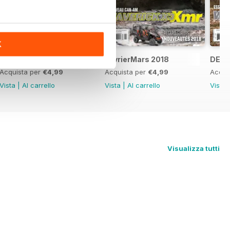
K
Avril/Mai 2018
FevrierMars 2018
DECE
Acquista per
€4,99
Acquista per
€4,99
Acqui
Vista
|
Al carrello
Vista
|
Al carrello
Vista
Visualizza tutti