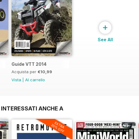
+
See All
Guide VTT 2014
Acquista per
€10,99
Vista
|
Al carrello
 INTERESSATI ANCHE A
EXTRA
20% OFF