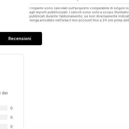
I risparmi sono calcolati sull'acquisto comparabile di singoli
agli importi pubblicizzati. I calcoli sono solo a scopo illustrati
pubblicati durante l'abbonamento, se non diversamente indic
venga annullato nell'area Il mio account fino a 24 ore prima d
Recensioni
 dei
0
0
0