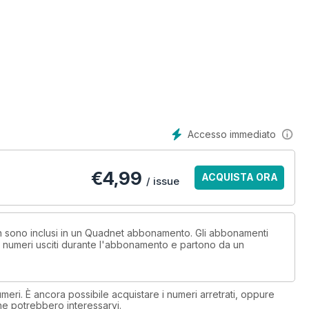
Accesso immediato
€
4,99
ACQUISTA ORA
/ issue
non sono inclusi in un Quadnet abbonamento. Gli abbonamenti
i numeri usciti durante l'abbonamento e partono da un
eri. È ancora possibile acquistare i numeri arretrati, oppure
 che potrebbero interessarvi.