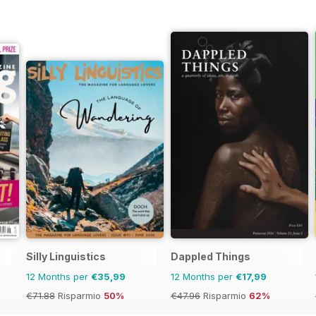
Silly Linguistics
Dappled Things
12 Months per
€35,99
12 Months per
€17,99
€71.88
Risparmio
50%
€47.96
Risparmio
62%