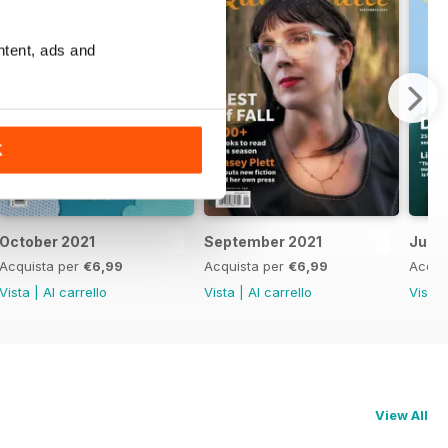
ntent, ads and
K
October 2021
September 2021
July/
Acquista per
€6,99
Acquista per
€6,99
Acqui
Vista
|
Al carrello
Vista
|
Al carrello
Vista
View All