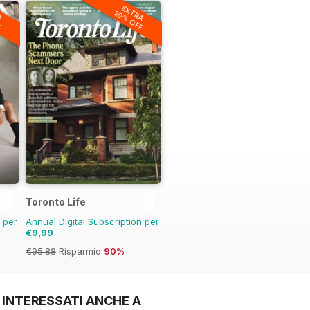
A
EXTRA
F
20% OFF
Toronto Life
n per
Annual Digital Subscription per
€9,99
€95.88
Risparmio
90%
 INTERESSATI ANCHE A