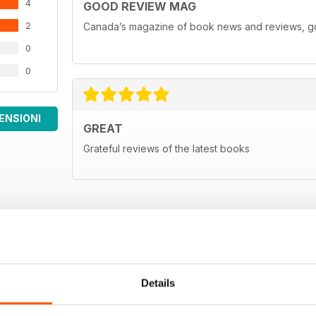
4
GOOD REVIEW MAG
2
Canada’s magazine of book news and reviews, goo
0
0
ENSIONI
GREAT
Grateful reviews of the latest books
Details