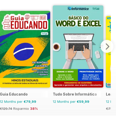
Guia Educando
Tudo Sobre Informática
Learn
12 Months per
€79,99
12 Months per
€59,99
12 Mo
€129.74
Risparmio
38%
€71.8