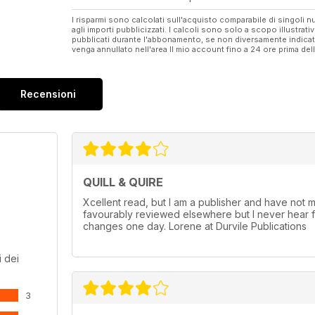
I risparmi sono calcolati sull'acquisto comparabile di singoli
agli importi pubblicizzati. I calcoli sono solo a scopo illustrati
pubblicati durante l'abbonamento, se non diversamente indic
venga annullato nell'area Il mio account fino a 24 ore prima d
Recensioni
QUILL & QUIRE
Xcellent read, but I am a publisher and have not m
favourably reviewed elsewhere but I never hear f
changes one day. Lorene at Durvile Publications
 dei
3