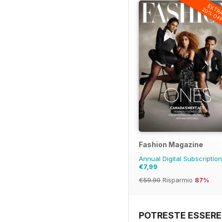
EXTR
20% OF
Fashion Magazine
Annual Digital Subscriptio
€7,99
€59.90
Risparmio
87%
POTRESTE ESSERE