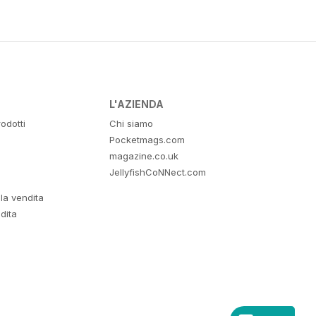
L'AZIENDA
odotti
Chi siamo
Pocketmags.com
magazine.co.uk
JellyfishCoNNect.com
lla vendita
dita