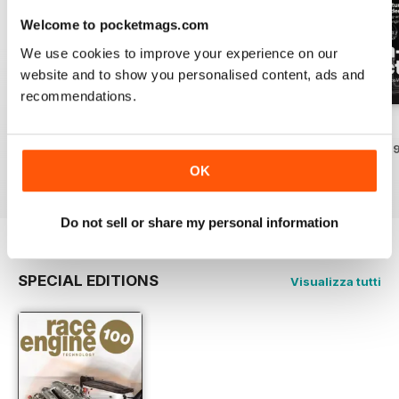
Welcome to pocketmags.com
We use cookies to improve your experience on our
website and to show you personalised content, ads and
recommendations.
162 Dec-Jan
161 Oct-Nov
160 Aug-Sep
Acquista per
€21,99
Acquista per
€21,99
Acquista per
€21,9
OK
Vista
|
Al carrello
Vista
|
Al carrello
Vista
|
Al carrello
Do not sell or share my personal information
SPECIAL EDITIONS
Visualizza tutti