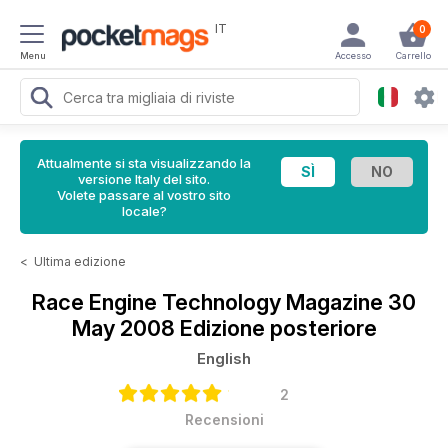
IT
0
Menu
Accesso
Carrello
Attualmente si sta visualizzando la
versione Italy del sito.
Volete passare al vostro sito
locale?
<
Ultima edizione
Race Engine Technology Magazine
30
May 2008 Edizione posteriore
English
2
Recensioni