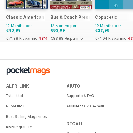
Classic American Magazine
Bus & Coach Preservation
Copacetic
12 Months per
12 Months per
12 Months per
€40,99
€53,99
€23,99
€71.88
Risparmio
43%
€83.88
Risparmio
€41.94
Risparmio
4
36%
ALTRI LINK
AIUTO
Tutti i titoli
Supporto & FAQ
Nuovi titoli
Assistenza via e-mail
Best Selling Magazines
REGALI
Riviste gratuite