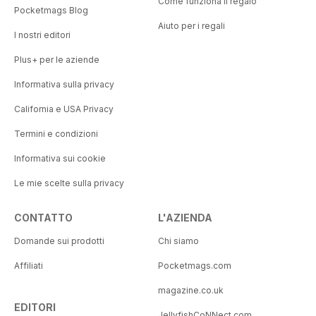
Come funziona il regalo
Pocketmags Blog
Aiuto per i regali
I nostri editori
Plus+ per le aziende
Informativa sulla privacy
California e USA Privacy
Termini e condizioni
Informativa sui cookie
Le mie scelte sulla privacy
CONTATTO
L'AZIENDA
Domande sui prodotti
Chi siamo
Affiliati
Pocketmags.com
magazine.co.uk
EDITORI
JellyfishCoNNect.com