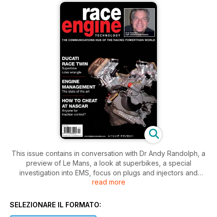
This issue contains in conversation with Dr Andy Randolph, a
preview of Le Mans, a look at superbikes, a special
investigation into EMS, focus on plugs and injectors and
read more
rolling element bearings and fluid film bearings, an insight into
Johnson & Johnson, a look at Mazda Rotary, news form the
Race Retro Expo, a look at the Grand Am engine builders, a
SELEZIONARE IL FORMATO:
look at WM project 400.