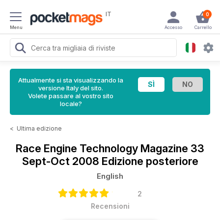
IT
0
Menu
Accesso
Carrello
Attualmente si sta visualizzando la
versione Italy del sito.
Volete passare al vostro sito
locale?
<
Ultima edizione
Race Engine Technology Magazine
33
Sept-Oct 2008 Edizione posteriore
English
2
Recensioni