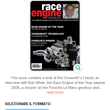
This issue contains a look at the Cosworth's t head, an
interview with Rob White, the Race Engine of the Year awards
2008, a dossier on the Porsche Le Mans gearbox and
read more
Porsche LM GT2 Flat 6, a look at the move to create a new
Grand Prix formula, focus on crankshafts, a look at the PMWE
show, a dossier on the YGK LM P1 V8, a look at the 125cc
SELEZIONARE IL FORMATO:
wars, a look at the EMS shop, a review of NASCAR, a look at