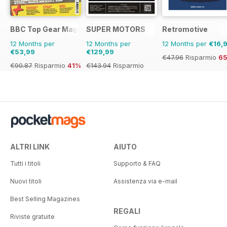
BBC Top Gear Magazine
SUPER MOTORS
Retromotive
12 Months per
12 Months per
12 Months per
€16,
€53,99
€129,99
€47.96
Risparmio
6
€90.87
Risparmio
41%
€143.94
Risparmio
10%
ALTRI LINK
AIUTO
Tutti i titoli
Supporto & FAQ
Nuovi titoli
Assistenza via e-mail
Best Selling Magazines
REGALI
Riviste gratuite