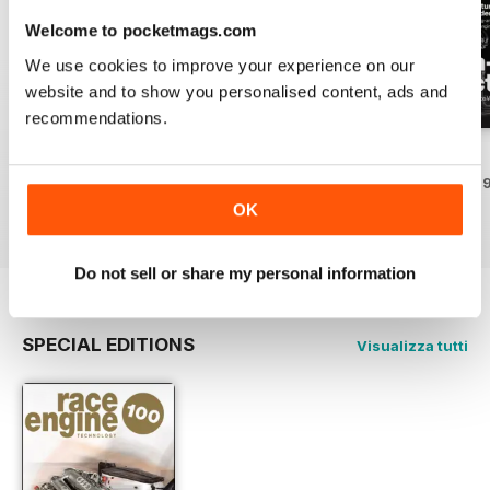
Welcome to pocketmags.com
We use cookies to improve your experience on our
website and to show you personalised content, ads and
recommendations.
162 Dec-Jan
161 Oct-Nov
160 Aug-Sep
Acquista per
€21,99
Acquista per
€21,99
Acquista per
€21,9
OK
Vista
|
Al carrello
Vista
|
Al carrello
Vista
|
Al carrello
Do not sell or share my personal information
SPECIAL EDITIONS
Visualizza tutti