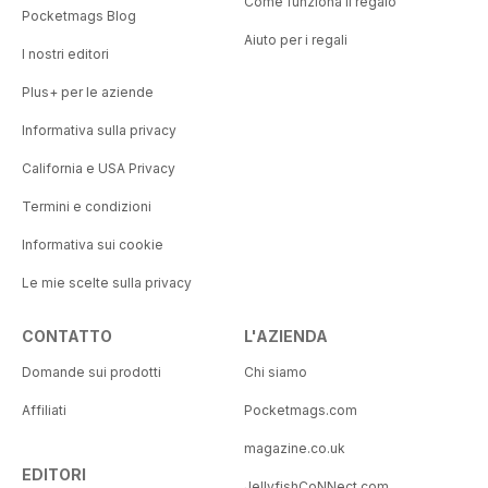
Come funziona il regalo
Pocketmags Blog
Aiuto per i regali
I nostri editori
Plus+ per le aziende
Informativa sulla privacy
California e USA Privacy
Termini e condizioni
Informativa sui cookie
Le mie scelte sulla privacy
CONTATTO
L'AZIENDA
Domande sui prodotti
Chi siamo
Affiliati
Pocketmags.com
magazine.co.uk
EDITORI
JellyfishCoNNect.com