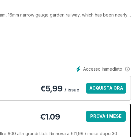
team, 16mm narrow gauge garden railway, which has been nearly
n for his friend Barry Oliver, depicting a typical northern
Accesso immediato
xtensive OO gauge system, housed in a specially converted roof
€
5,99
ACQUISTA ORA
/ issue
 have recreated the present-day Milton Keynes Central station
er Cathedral.
€1.09
PROVA 1 MESE
tre 600 altri grandi titoli. Rinnova a €11,99 / mese dopo 30