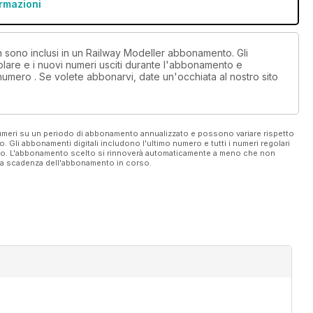
reveals the history of this ‘in between’ scale for narrow gauge
ormazioni
on sono inclusi in un Railway Modeller abbonamento. Gli
ation, George Williamson describes how he recreated the
lare e i nuovi numeri usciti durante l'abbonamento e
numero . Se volete abbonarvi, date un'occhiata al nostro sito
 numeri su un periodo di abbonamento annualizzato e possono variare rispetto
vo. Gli abbonamenti digitali includono l'ultimo numero e tutti i numeri regolari
ato. L'abbonamento scelto si rinnoverà automaticamente a meno che non
ella scadenza dell'abbonamento in corso.