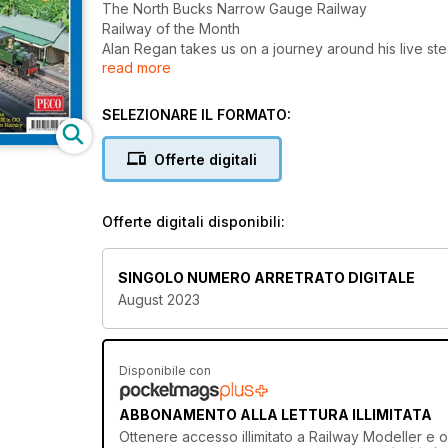
The North Bucks Narrow Gauge Railway
Railway of the Month
Alan Regan takes us on a journey around his live s
read more
30 years in the making.
Up north in the loft
SELEZIONARE IL FORMATO:
Plan of the Month
Graham Nicholas shares his OO gauge loft layout desig
Offerte digitali
industrial town.
Prosser to Kirk Fenton
Offerte digitali disponibili:
Through the Railway Room Door
Richard Cullen chronicles the development of his e
space and set in the LNER era.
SINGOLO NUMERO ARRETRATO DIGITALE
August 2023
Making Tracks III – Milton
Keynes Central
Pete Waterman details how he and the Railnuts team
for the forthcoming Making Tracks III event at Chest
Disponibile con
60 years of 5.5mm scale
ABBONAMENTO ALLA LETTURA ILLIMITATA
Mileposts
Ottenere
accesso illimitato
a Railway Modeller e ol