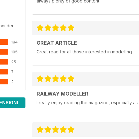
always plenty of good content
oni dei
184
GREAT ARTICLE
Great read for all those interested in modelling
105
25
7
2
RAILWAY MODELLER
ENSIONI
I really enjoy reading the magazine, especially as