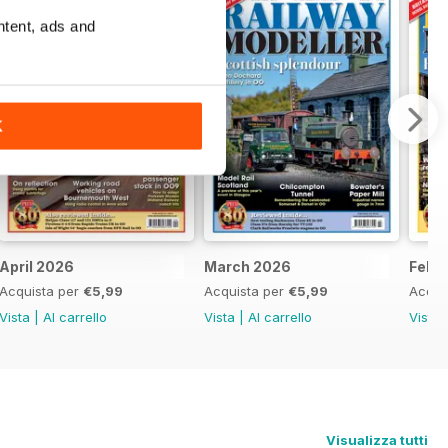
ntent, ads and
K
April 2026
March 2026
Febr
Acquista per
€5,99
Acquista per
€5,99
Acqui
Vista
|
Al carrello
Vista
|
Al carrello
Vista
Visualizza tutti