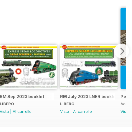
RM Sep 2023 booklet
RM July 2023 LNER booklet
Peco
LIBERO
LIBERO
Acqui
Vista
|
Al carrello
Vista
|
Al carrello
Vista