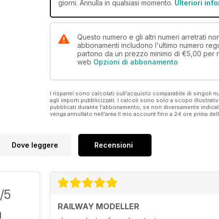
David Etheridge, Chairman of the 5.5mm Association, 
giorni. Annulla in qualsiasi momento.
Ulteriori inf
modellers.
Tywyn Wharf
Questo numero e gli altri numeri arretrati n
To follow our Milepost feature on the 5.5mm Associ
abbonamenti includono l'ultimo numero rego
present-day Talyllyn Railway station in this scale.
partono da un prezzo minimo di
€5,00
per 
web
Opzioni di abbonamento
I risparmi sono calcolati sull'acquisto comparabile di singoli
agli importi pubblicizzati. I calcoli sono solo a scopo illustrati
pubblicati durante l'abbonamento, se non diversamente indic
venga annullato nell'area Il mio account fino a 24 ore prima d
Dove leggere
Recensioni
/5
RAILWAY MODELLER