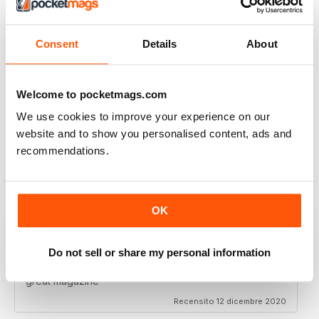
I really enjoy reading the magazine, especially as we
are all in lock down now.
Consent
Details
About
Recensito 11 febbraio 2021
Welcome to pocketmags.com
We use cookies to improve your experience on our
RAILWAY MODELLER
website and to show you personalised content, ads and
Good range of articles on model railway layouts,
recommendations.
information on new products and articles on how to
construct or modify items
Recensito 26 gennaio 2021
OK
Do not sell or share my personal information
RAILWAY MODELLER
great magazine
Recensito 12 dicembre 2020