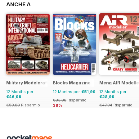
ANCHE A
Military Modelcraft International
Blocks Magazine
Meng AIR Modelle
12 Months per
12 Months per
€51,99
12 Months per
€46,99
€28,99
€83.88
Risparmio
€59.88
Risparmio
€47.94
Risparmio
38%
22%
40%