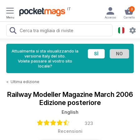
IT
0
Menu
Accesso
Carrello
Attualmente si sta visualizzando la
versione Italy del sito.
Volete passare al vostro sito
locale?
<
Ultima edizione
Railway Modeller Magazine
March 2006
Edizione posteriore
English
323
Recensioni