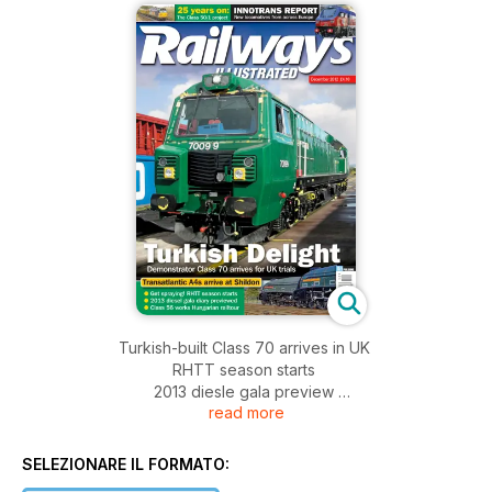
Turkish-built Class 70 arrives in UK
RHTT season starts
2013 diesle gala preview
read more
InnoTrans report
CP1800 to return to UK
Severn Valley gala
SELEZIONARE IL FORMATO:
Glos Warks reopens