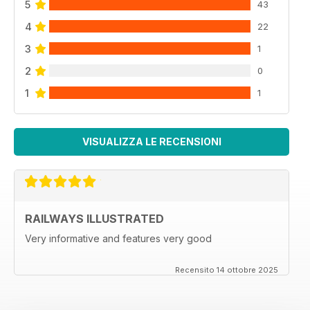
5
43
4
22
3
1
2
0
1
1
VISUALIZZA LE RECENSIONI
RAILWAYS ILLUSTRATED
Very informative and features very good
Recensito 14 ottobre 2025