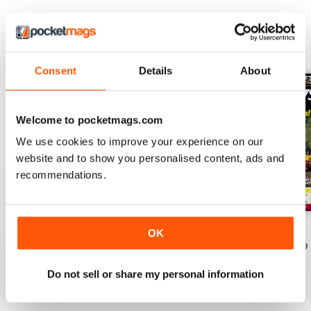
EDIZIONI INDIETRO
Visualizza tutti
Consent
Details
About
Welcome to pocketmags.com
We use cookies to improve your experience on our
website and to show you personalised content, ads and
recommendations.
Aug-26
Jul-26
Jun-26
OK
Acquista per
€5,99
Acquista per
€5,99
Acquista per
€5,99
Vista
|
Al carrello
Vista
|
Al carrello
Vista
|
Al carrello
Do not sell or share my personal information