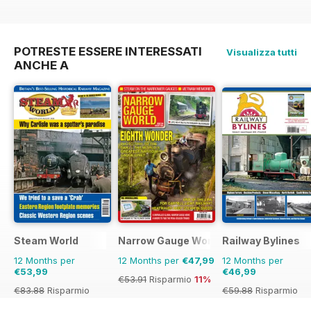
€77.87
Risparmio
€71.88
Risparmio
4
40%
POTRESTE ESSERE INTERESSATI
Visualizza tutti
ANCHE A
Steam World
Narrow Gauge World
Railway Bylines
12 Months per
12 Months per
€47,99
12 Months per
€53,99
€46,99
€53.91
Risparmio
11%
€83.88
Risparmio
€59.88
Risparmio
36%
22%