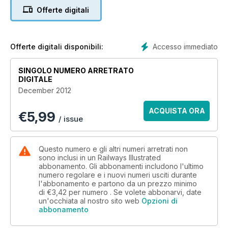
Class 56 works Hungarian railtour
Offerte digitali
50149 - 25 years on
31530 restoration update
Stratford steam heat finale
Accesso immediato
Offerte digitali disponibili:
Freight at Stenston Junction
SINGOLO NUMERO ARRETRATO
DIGITALE
December 2012
ACQUISTA ORA
€
5,99
/ issue
Questo numero e gli altri numeri arretrati non
sono inclusi in un Railways Illustrated
abbonamento. Gli abbonamenti includono l'ultimo
numero regolare e i nuovi numeri usciti durante
l'abbonamento e partono da un prezzo minimo
di
€3,42
per numero . Se volete abbonarvi, date
un'occhiata al nostro sito web
Opzioni di
abbonamento