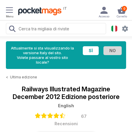
IT
0
Menu
Accesso
Carrello
Attualmente si sta visualizzando la
versione Italy del sito.
Volete passare al vostro sito
locale?
<
Ultima edizione
Railways Illustrated Magazine
December 2012 Edizione posteriore
English
67
Recensioni