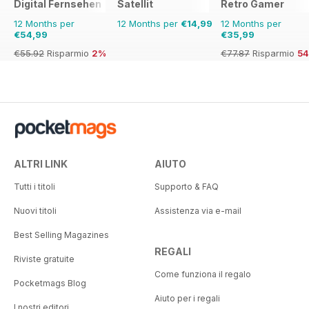
Digital Fernsehen
Satellit
Retro Gamer
12 Months per
12 Months per
€14,99
12 Months per
€54,99
€35,99
€55.92
Risparmio
2%
€77.87
Risparmio
5
ALTRI LINK
AIUTO
Tutti i titoli
Supporto & FAQ
Nuovi titoli
Assistenza via e-mail
Best Selling Magazines
REGALI
Riviste gratuite
Come funziona il regalo
Pocketmags Blog
Aiuto per i regali
I nostri editori