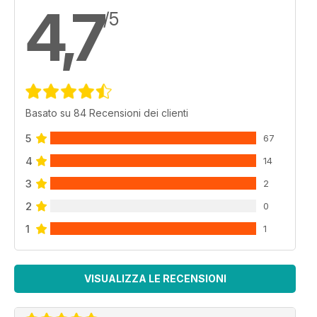
4,7
/5
Basato su 84 Recensioni dei clienti
5
67
4
14
3
2
2
0
1
1
VISUALIZZA LE RECENSIONI