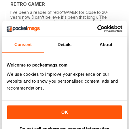
RETRO GAMER
I've been a reader of retro*GAMER for close to 20-
years now (I can't believe it's been that long). The
magazine focusing on 'retro' is now, not only old
enough to be retro itself, but it has outlasted 80% of its
peers. Retro Gamer is a labor of love with much
evergreen content that I appreciate. Keep up the great
work!
Consent
Details
About
Recensito 11 marzo 2026
Welcome to pocketmags.com
We use cookies to improve your experience on our
RETRO GAMER
website and to show you personalised content, ads and
recommendations.
Fantastic magazine, keep up the good work!
Recensito 23 gennaio 2026
OK
Do not sell or share my personal information