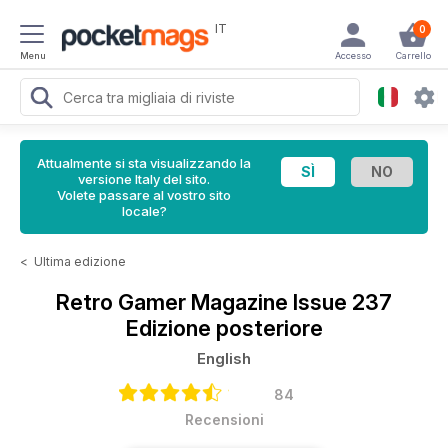
IT
0
Menu
Accesso
Carrello
Attualmente si sta visualizzando la
versione Italy del sito.
Volete passare al vostro sito
locale?
<
Ultima edizione
Retro Gamer Magazine
Issue 237
Edizione posteriore
English
84
Recensioni