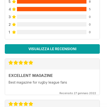
5
8
4
5
3
0
2
0
1
0
VISUALIZZA LE RECENSIONI
EXCELLENT MAGAZINE
Best magazine for rugby league fans
Recensito 27 gennaio 2022