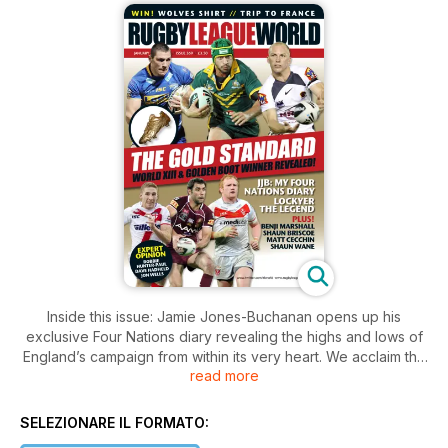
Inside this issue: Jamie Jones-Buchanan opens up his
exclusive Four Nations diary revealing the highs and lows of
England’s campaign from within its very heart. We acclaim the
read more
world’s best player as we unveil the winner of the Golden
Boot and also which players have made it into our annual
World XIII.
SELEZIONARE IL FORMATO:
Jon Wells offers his analysis of the Four Nations and Robbie