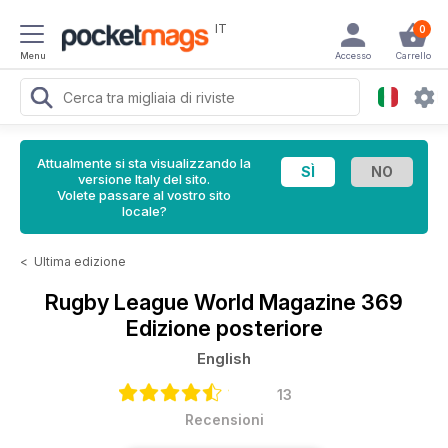
IT
0
Menu
Accesso
Carrello
Attualmente si sta visualizzando la
versione Italy del sito.
Volete passare al vostro sito
locale?
<
Ultima edizione
Rugby League World Magazine
369
Edizione posteriore
English
13
Recensioni