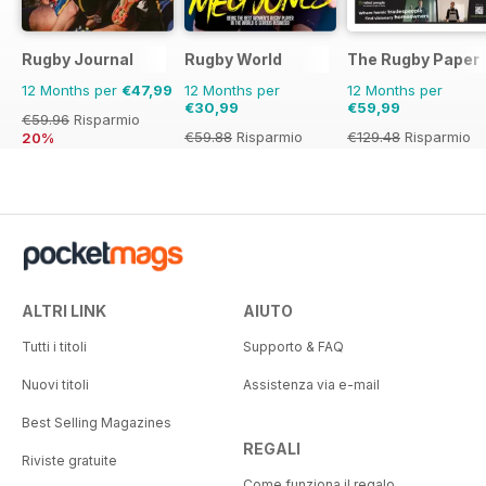
Rugby Journal
Rugby World
The Rugby Paper
12 Months per
€47,99
12 Months per
12 Months per
€30,99
€59,99
€59.96
Risparmio
€59.88
Risparmio
€129.48
Risparmio
20%
48%
54%
ALTRI LINK
AIUTO
Tutti i titoli
Supporto & FAQ
Nuovi titoli
Assistenza via e-mail
Best Selling Magazines
REGALI
Riviste gratuite
Come funziona il regalo