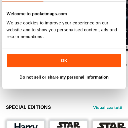
Welcome to pocketmags.com
We use cookies to improve your experience on our
website and to show you personalised content, ads and
recommendations.
Issue 170
Issue 169
Issue 168
OK
Acquista per
€5,99
Acquista per
€5,99
Acquista per
€5,99
Vista
|
Al carrello
Vista
|
Al carrello
Vista
|
Al carrello
Do not sell or share my personal information
SPECIAL EDITIONS
Visualizza tutti