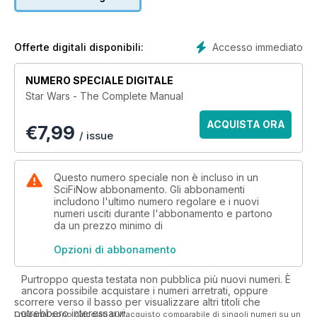
Accesso immediato
Offerte digitali disponibili:
NUMERO SPECIALE DIGITALE
Star Wars - The Complete Manual
ACQUISTA ORA
€
7,99
/ issue
Questo numero speciale non è incluso in un
SciFiNow abbonamento. Gli abbonamenti
includono l'ultimo numero regolare e i nuovi
numeri usciti durante l'abbonamento e partono
da un prezzo minimo di
Opzioni di abbonamento
Purtroppo questa testata non pubblica più nuovi numeri. È
ancora possibile acquistare i numeri arretrati, oppure
scorrere verso il basso per visualizzare altri titoli che
potrebbero interessarvi.
I risparmi sono calcolati sull'acquisto comparabile di singoli numeri su un