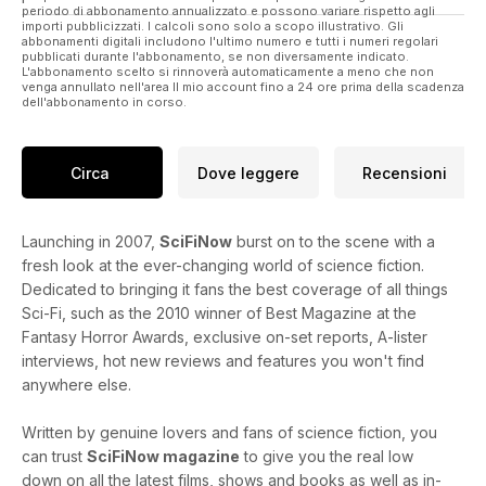
periodo di abbonamento annualizzato e possono variare rispetto agli
importi pubblicizzati. I calcoli sono solo a scopo illustrativo. Gli
abbonamenti digitali includono l'ultimo numero e tutti i numeri regolari
pubblicati durante l'abbonamento, se non diversamente indicato.
L'abbonamento scelto si rinnoverà automaticamente a meno che non
venga annullato nell'area Il mio account fino a 24 ore prima della scadenza
dell'abbonamento in corso.
Circa
Dove leggere
Recensioni
Launching in 2007,
SciFiNow
burst on to the scene with a
fresh look at the ever-changing world of science fiction.
Dedicated to bringing it fans the best coverage of all things
Sci-Fi, such as the 2010 winner of Best Magazine at the
Fantasy Horror Awards, exclusive on-set reports, A-lister
interviews, hot new reviews and features you won't find
anywhere else.
Written by genuine lovers and fans of science fiction, you
can trust
SciFiNow magazine
to give you the real low
down on all the latest films, shows and books as well as in-