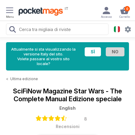
IT
0
Menu
Accesso
Carrello
Attualmente si sta visualizzando la
versione Italy del sito.
Volete passare al vostro sito
locale?
<
Ultima edizione
SciFiNow Magazine
Star Wars - The
Complete Manual Edizione speciale
English
8
Recensioni