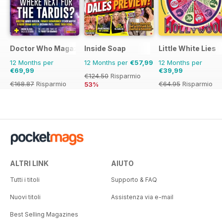
Doctor Who Magazine
Inside Soap
Little White Lies
12 Months per
12 Months per
€57,99
12 Months per
€69,99
€39,99
€124.50
Risparmio
€168.87
Risparmio
€64.95
Risparmio
53%
59%
38%
ALTRI LINK
AIUTO
Tutti i titoli
Supporto & FAQ
Nuovi titoli
Assistenza via e-mail
Best Selling Magazines