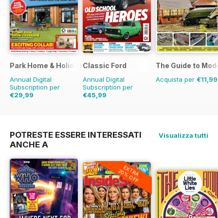
Park Home & Holiday Living
Classic Ford
The Guide to Mod
Annual Digital
Annual Digital
Acquista per
€11,99
Subscription per
Subscription per
€29,99
€45,99
€45.37
Risparmio
€77.87
Risparmio
41%
34%
POTRESTE ESSERE INTERESSATI
Visualizza tutti
ANCHE A
EXTRA
20% OFF