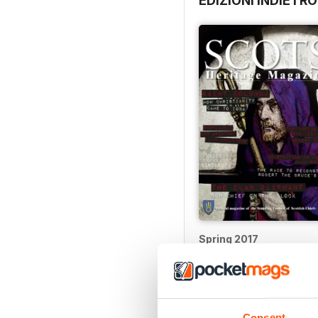
EDIZIONI INDIETRO
Spring 2017
Acquista per
€4,99
Vista
|
Al carrello
Consent