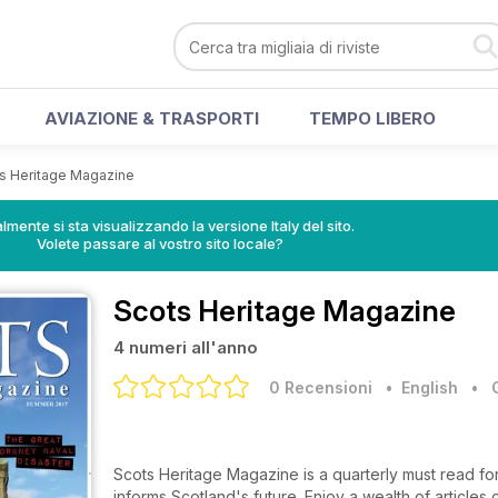
AVIAZIONE & TRASPORTI
TEMPO LIBERO
s Heritage Magazine
lmente si sta visualizzando la versione Italy del sito.
Volete passare al vostro sito locale?
Scots Heritage Magazine
4 numeri all'anno
0 Recensioni
• English
•
Scots Heritage Magazine is a quarterly must read for
informs Scotland's future. Enjoy a wealth of articles