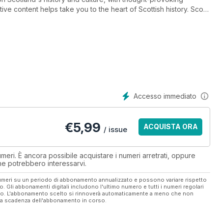
tive content helps take you to the heart of Scottish history. Scots
anding Council of Scottish Chiefs.
two versions – a flat version for easy-reading on your
signed for iPads and tablets, which includes loads of extra
and extra images.
Accesso immediato
€
5,99
ACQUISTA ORA
/ issue
eri. È ancora possibile acquistare i numeri arretrati, oppure
 che potrebbero interessarvi.
 numeri su un periodo di abbonamento annualizzato e possono variare rispetto
vo. Gli abbonamenti digitali includono l'ultimo numero e tutti i numeri regolari
ato. L'abbonamento scelto si rinnoverà automaticamente a meno che non
ella scadenza dell'abbonamento in corso.