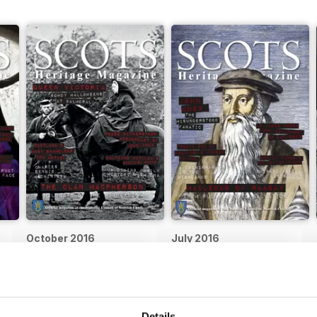
October 2016
July 2016
Acquista per
€4,99
Acquista per
€4,99
Vista
|
Al carrello
Vista
|
Al carrello
Details