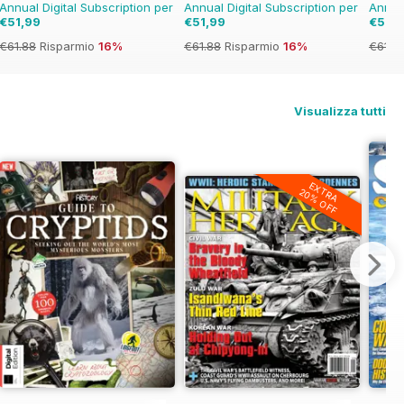
Annual Digital Subscription per
Annual Digital Subscription per
Annual
€51,99
€51,99
€51,9
€61.88
Risparmio
16%
€61.88
Risparmio
16%
€61.8
Visualizza tutti
EXTRA
20% OFF