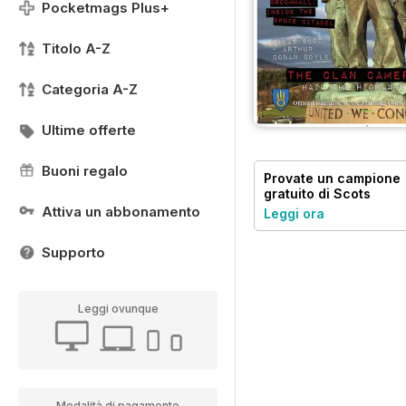
Pocketmags Plus+
Titolo A-Z
Categoria A-Z
Ultime offerte
Buoni regalo
Provate un
campione
gratuito
di Scots
Heritage Magazine
Attiva un abbonamento
Leggi ora
Supporto
Leggi ovunque
Modalità di pagamento