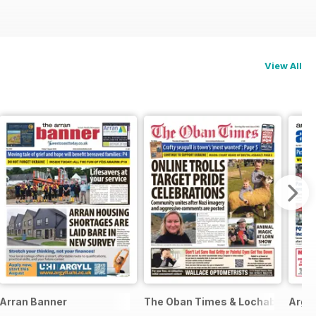
View All
Arran Banner
The Oban Times & Lochaber Time
Argyl