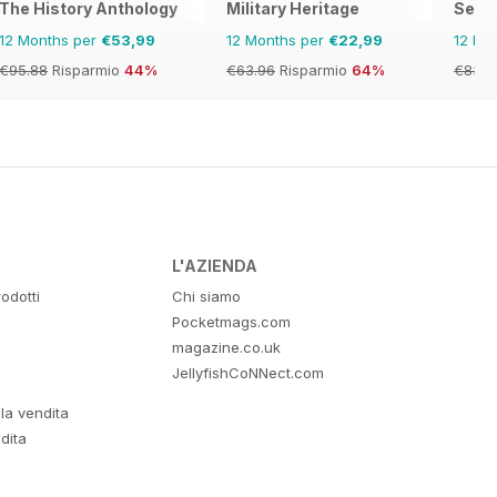
The History Anthology
Military Heritage
Sea C
12 Months per
€53,99
12 Months per
€22,99
12 Mo
€95.88
Risparmio
44%
€63.96
Risparmio
64%
€83.8
L'AZIENDA
odotti
Chi siamo
Pocketmags.com
magazine.co.uk
JellyfishCoNNect.com
lla vendita
dita