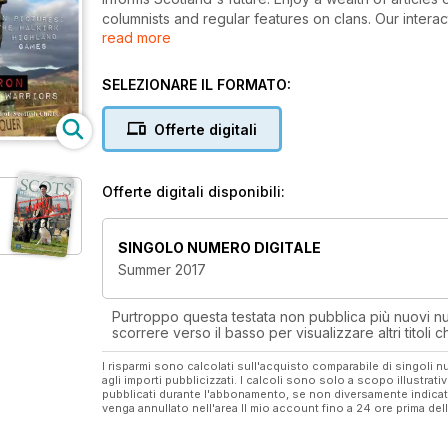
columnists and regular features on clans. Our interac
read more
Heritage Magazine is the official magazine of the St
When you download Scots Heritage, you will receive 
SELEZIONARE IL FORMATO:
smartphone, and our fantastic interactive version de
content – such as book extracts, music clips, video 
Offerte digitali
Offerte digitali disponibili:
SINGOLO NUMERO DIGITALE
Summer 2017
Purtroppo questa testata non pubblica più nuovi num
scorrere verso il basso per visualizzare altri titoli
I risparmi sono calcolati sull'acquisto comparabile di singoli
agli importi pubblicizzati. I calcoli sono solo a scopo illustrati
pubblicati durante l'abbonamento, se non diversamente indic
venga annullato nell'area Il mio account fino a 24 ore prima d