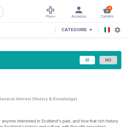
0
Plus+
Accesso
Carrello
CATEGORIE
General Interest
(
History & Knowledge
)
 anyone interested in Scotland's past, and how that rich history
 on Scotland's history and culture, with thought-provoking