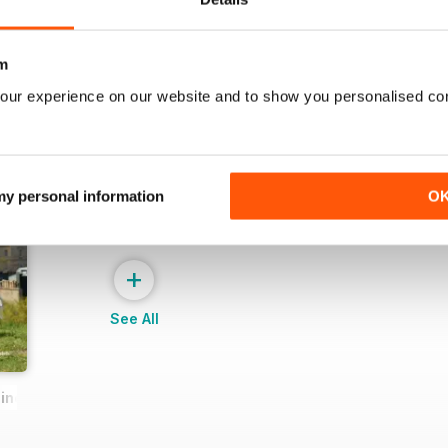
m
our experience on our website and to show you personalised co
 my personal information
O
+
See All
ne - Sample Issue