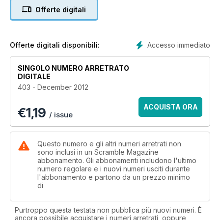
quite rare in this part of the world where there are only three
Offerte digitali
teams around.
- Bye Bye Speedy Racer
On 11 September 2012 the Westland SH-14D Lynx made its
Accesso immediato
Offerte digitali disponibili:
final flight from MVK De Kooy, marking the end to the Lynx
era. The Lynx has been in service with the Netherlands
SINGOLO NUMERO ARRETRATO
armed forces since 1976 and has performed its tasks with
DIGITALE
excellence. Ron Frijlink reports about the last helicopter to fly
403 - December 2012
with Royal Netherlands Navy titles.
ACQUISTA ORA
€
1,19
- ‘Kicking Ass’ Recce Style
/ issue
The 95th RS conducts RC-135 reconnaissance missions in
European and Mediterranean regions. They are vital assets
to the USAF with gathering intelligence information and they
Questo numero e gli altri numeri arretrati non
monitoring radar signals. Ryan Dorling reports on the various
sono inclusi in un Scramble Magazine
abbonamento. Gli abbonamenti includono l'ultimo
white topped C-135s which are used by the unit.
numero regolare e i nuovi numeri usciti durante
l'abbonamento e partono da un prezzo minimo
Our monthly returning topics:
di
- Movements and trips Netherlands, Belgium + Rest of the
World, civil and military.
Purtroppo questa testata non pubblica più nuovi numeri. È
- The latest news, both civil and military.
ancora possibile acquistare i numeri arretrati, oppure