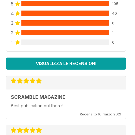
5
105
4
40
3
6
2
1
1
0
VISUALIZZA LE RECENSIONI
SCRAMBLE MAGAZINE
Best publication out there!!
Recensito 10 marzo 2021