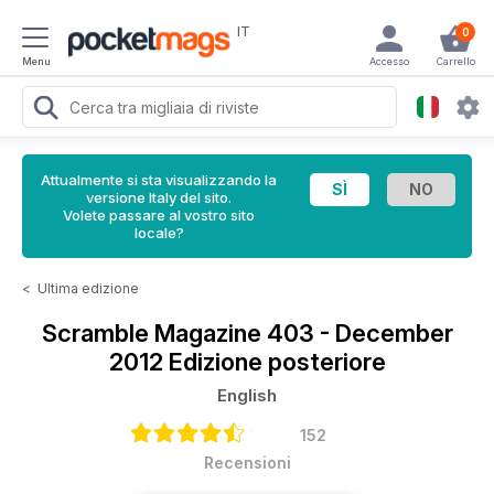
IT
0
Menu
Accesso
Carrello
Attualmente si sta visualizzando la
versione Italy del sito.
Volete passare al vostro sito
locale?
<
Ultima edizione
Scramble Magazine
403 - December
2012 Edizione posteriore
English
152
Recensioni