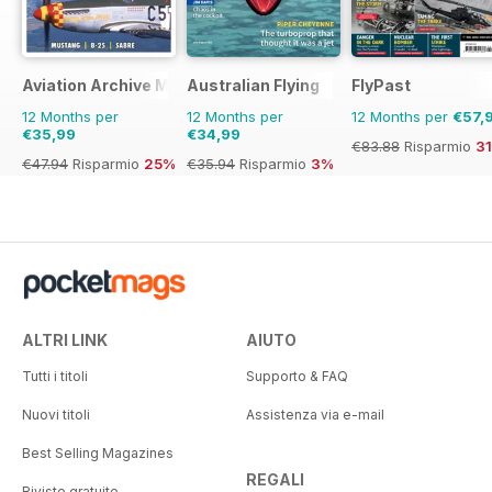
Aviation Archive Magazine
Australian Flying
FlyPast
12 Months per
12 Months per
12 Months per
€57,
€35,99
€34,99
€83.88
Risparmio
3
€47.94
Risparmio
25%
€35.94
Risparmio
3%
ALTRI LINK
AIUTO
Tutti i titoli
Supporto & FAQ
Nuovi titoli
Assistenza via e-mail
Best Selling Magazines
REGALI
Riviste gratuite