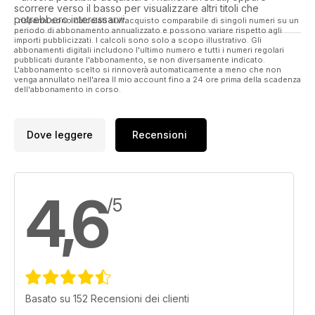
- Updates on the world's aircraft fleets, civil and military.
scorrere verso il basso per visualizzare altri titoli che
- Aircraft mishaps in Dustpan and Brush.
potrebbero interessarvi.
I risparmi sono calcolati sull'acquisto comparabile di singoli numeri su un
- Wrecks & Relics.
periodo di abbonamento annualizzato e possono variare rispetto agli
importi pubblicizzati. I calcoli sono solo a scopo illustrativo. Gli
- Warbirds.
abbonamenti digitali includono l'ultimo numero e tutti i numeri regolari
- Scramble Intelligence Service.
pubblicati durante l'abbonamento, se non diversamente indicato.
L'abbonamento scelto si rinnoverà automaticamente a meno che non
- Triptease
venga annullato nell'area Il mio account fino a 24 ore prima della scadenza
- Showreports
dell'abbonamento in corso.
Dove leggere
Recensioni
4,6
/5
Basato su 152 Recensioni dei clienti