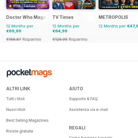
Doctor Who Magazine
TV Times
METROPOLIS
12 Months per
12 Months per
12 Months per
€47,
€69,99
€64,99
€168.87
Risparmio
€126.99
Risparmio
59%
49%
ALTRI LINK
AIUTO
Tutti i titoli
Supporto & FAQ
Nuovi titoli
Assistenza via e-mail
Best Selling Magazines
REGALI
Riviste gratuite
Come funziona il regalo