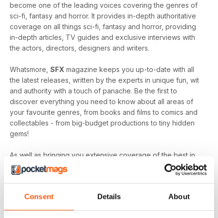
become one of the leading voices covering the genres of
sci-fi, fantasy and horror. It provides in-depth authoritative
coverage on all things sci-fi, fantasy and horror, providing
in-depth articles, TV guides and exclusive interviews with
the actors, directors, designers and writers.
Whatsmore,
SFX
magazine keeps you up-to-date with all
the latest releases, written by the experts in unique fun, wit
and authority with a touch of panache. Be the first to
discover everything you need to know about all areas of
your favourite genres, from books and films to comics and
collectables - from big-budget productions to tiny hidden
gems!
As well as bringing you extensive coverage of the best in
sci-fi,
SFX
magazine also offers exclusive reviews of the
worst releases, to ensure you don’t waste your time and
money on entertainment which will likely leave you
Consent
Details
About
disappointed.