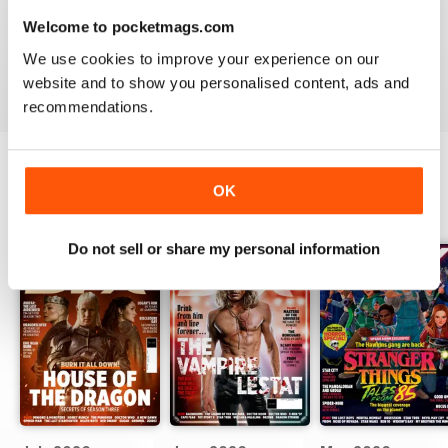
SFX
magazine is proud of its position at the head of the sci-
fi community, bringing its readers together to celebrate and
Welcome to pocketmags.com
enjoy all things good and bad in sci-fi, fantasy and horror.
We use cookies to improve your experience on our
It’s quite simply the must-read publication for any fan of
website and to show you personalised content, ads and
these popular genres.
recommendations.
OK
EDIZIONI INDIETRO
Visualizza tutti
Do not sell or share my personal information