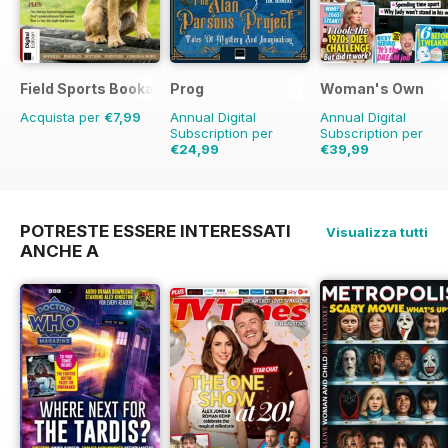
Field Sports Bookazine
Prog
Woman's Own
Acquista per
€7,99
Annual Digital
Annual Digital
Subscription per
Subscription per
€24,99
€39,99
€54.89
Risparmio
€60.69
Risparmio
54%
34%
POTRESTE ESSERE INTERESSATI
Visualizza tutti
ANCHE A