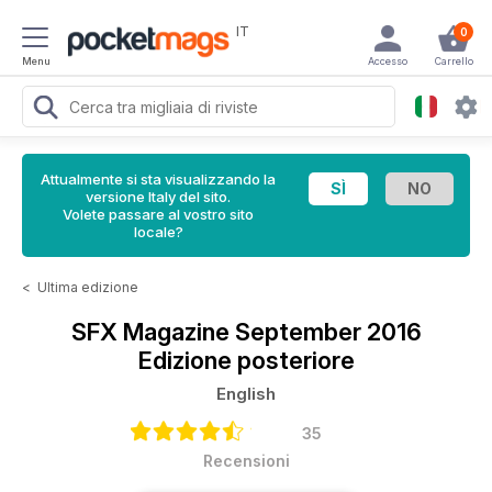
IT
0
Menu
Accesso
Carrello
Attualmente si sta visualizzando la
versione Italy del sito.
Volete passare al vostro sito
locale?
<
Ultima edizione
SFX Magazine
September 2016
Edizione posteriore
English
35
Recensioni