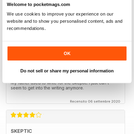
Welcome to pocketmags.com
We use cookies to improve your experience on our
SKEPTIC
website and to show you personalised content, ads and
recommendations.
keeping me saner
thanx
Recensito 06 dicembre 2020
OK
Do not sell or share my personal information
SKEPTIC
My father used to write for the Skeptic. I just can't
seem to get into the writing anymore.
Recensito 06 settembre 2020
SKEPTIC