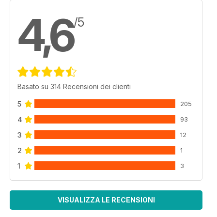
4,6
/5
Basato su 314 Recensioni dei clienti
5
205
4
93
3
12
2
1
1
3
VISUALIZZA LE RECENSIONI