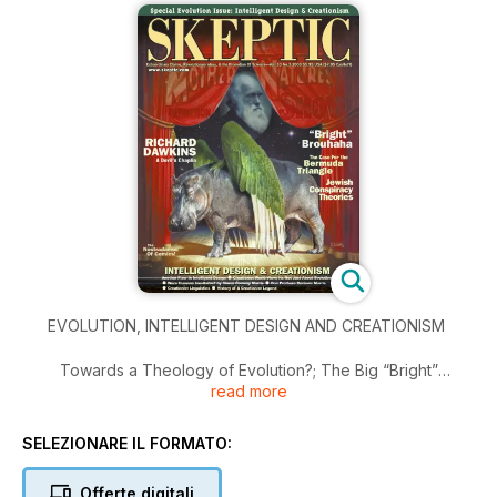
EVOLUTION, INTELLIGENT DESIGN AND CREATIONISM
Towards a Theology of Evolution?; The Big “Bright”
read more
Brouhaha; Creationism’s Expanding Universe; Macroevolution
and Microcreationism; Plus Junior Skeptic: The Bermuda
Triangle…
SELEZIONARE IL FORMATO:
Offerte digitali