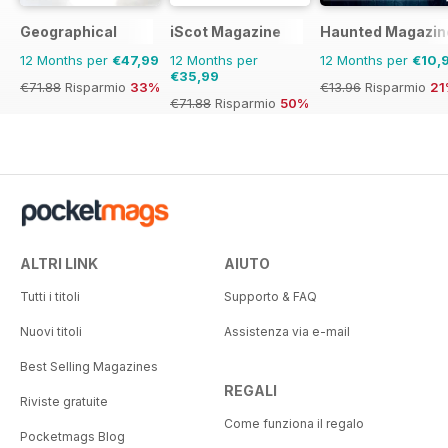
Geographical
iScot Magazine
Haunted Magazin
12 Months per
€47,99
12 Months per
12 Months per
€10,
€35,99
€71.88
Risparmio
33%
€13.96
Risparmio
21
€71.88
Risparmio
50%
ALTRI LINK
AIUTO
Tutti i titoli
Supporto & FAQ
Nuovi titoli
Assistenza via e-mail
Best Selling Magazines
REGALI
Riviste gratuite
Come funziona il regalo
Pocketmags Blog