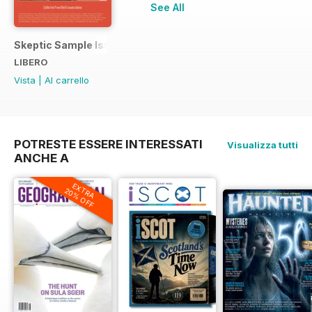
See All
Skeptic Sample Issue 2023
LIBERO
Vista
|
Al carrello
POTRESTE ESSERE INTERESSATI
Visualizza tutti
ANCHE A
EXTRA
20% OFF