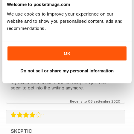
Welcome to pocketmags.com
We use cookies to improve your experience on our
SKEPTIC
website and to show you personalised content, ads and
recommendations.
keeping me saner
thanx
Recensito 06 dicembre 2020
OK
Do not sell or share my personal information
SKEPTIC
My father used to write for the Skeptic. I just can't
seem to get into the writing anymore.
Recensito 06 settembre 2020
SKEPTIC