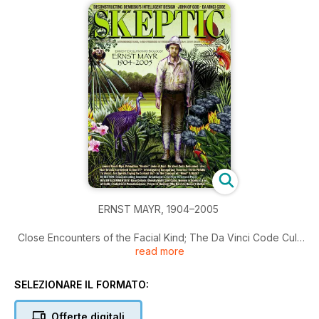
ERNST MAYR, 1904–2005
Close Encounters of the Facial Kind; The Da Vinci Code Cult;
read more
The Dream World of William Dembski’s Creationism; John of
God; How The Human Got Its Mind…
SELEZIONARE IL FORMATO:
Offerte digitali