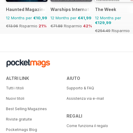
Haunted Magazine
Warships International Fleet Review
The Week
12 Months per
€10,99
12 Months per
€41,99
12 Months per
€129,99
€13.96
Risparmio
21%
€71.88
Risparmio
42%
€254.49
Risparmio
49%
ALTRI LINK
AIUTO
Tutti i titoli
Supporto & FAQ
Nuovi titoli
Assistenza via e-mail
Best Selling Magazines
REGALI
Riviste gratuite
Come funziona il regalo
Pocketmags Blog