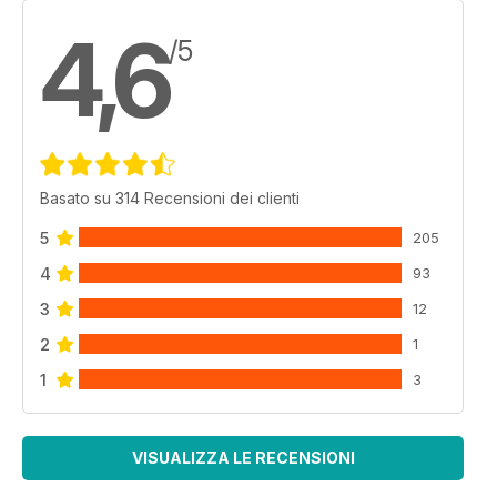
4,6
/5
Basato su 314 Recensioni dei clienti
5
205
4
93
3
12
2
1
1
3
VISUALIZZA LE RECENSIONI