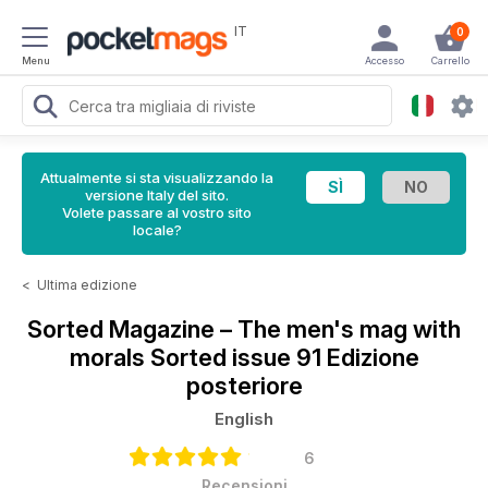
IT
0
Menu
Accesso
Carrello
Attualmente si sta visualizzando la
versione Italy del sito.
Volete passare al vostro sito
locale?
<
Ultima edizione
Sorted Magazine – The men's mag with
morals
Sorted issue 91 Edizione
posteriore
English
6
Recensioni