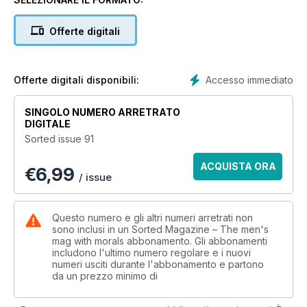
Bridges have graced its pages in recent issues.
Offerte digitali
Accesso immediato
Offerte digitali disponibili:
SINGOLO NUMERO ARRETRATO
DIGITALE
Sorted issue 91
ACQUISTA ORA
€
6,99
/ issue
Questo numero e gli altri numeri arretrati non
sono inclusi in un Sorted Magazine – The men's
mag with morals abbonamento. Gli abbonamenti
includono l'ultimo numero regolare e i nuovi
numeri usciti durante l'abbonamento e partono
da un prezzo minimo di