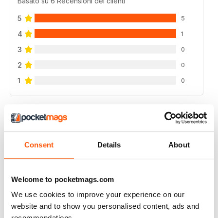
Basato su 6 Recensioni dei clienti
5
5
4
1
3
0
2
0
1
0
VISUALIZZA LE RECENSIONI
Consent
Details
About
SORTED MAGAZINE – THE MEN'S MAG WITH
MORALS
Welcome to pocketmags.com
Great content
We use cookies to improve your experience on our
website and to show you personalised content, ads and
Recensito 20 gennaio 2021
recommendations.