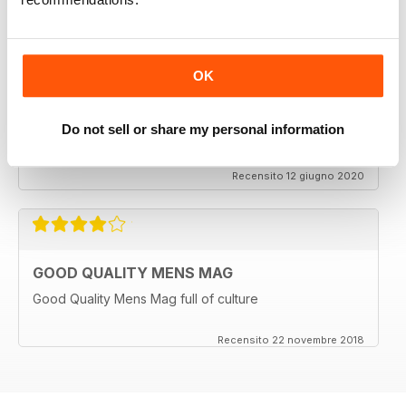
SORTED MAGAZINE – THE MEN'S MAG WITH
OK
MORALS
This amazing magazine is full of really exciting articles
Do not sell or share my personal information
and best of all?? There is no smut or similar nonsense.
A Great read for 2020
Recensito 12 giugno 2020
GOOD QUALITY MENS MAG
Good Quality Mens Mag full of culture
Recensito 22 novembre 2018