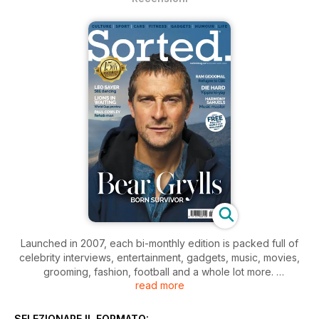
Launched in 2007, each bi-monthly edition is packed full of
celebrity interviews, entertainment, gadgets, music, movies,
grooming, fashion, football and a whole lot more.
read more
Sorted is one of the country’s fastest growing new titles and
is the home of some of the world’s biggest celebrities. Icons
such as Bear Grylls, Will Smith, Sylvester Stallone and Jeff
SELEZIONARE IL FORMATO: