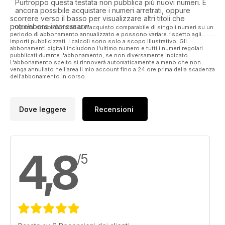
Purtroppo questa testata non pubblica più nuovi numeri. È
ancora possibile acquistare i numeri arretrati, oppure
scorrere verso il basso per visualizzare altri titoli che
potrebbero interessarvi.
I risparmi sono calcolati sull'acquisto comparabile di singoli numeri su un
periodo di abbonamento annualizzato e possono variare rispetto agli
importi pubblicizzati. I calcoli sono solo a scopo illustrativo. Gli
abbonamenti digitali includono l'ultimo numero e tutti i numeri regolari
pubblicati durante l'abbonamento, se non diversamente indicato.
L'abbonamento scelto si rinnoverà automaticamente a meno che non
venga annullato nell'area Il mio account fino a 24 ore prima della scadenza
dell'abbonamento in corso.
Dove leggere
Recensioni
4,8
/5