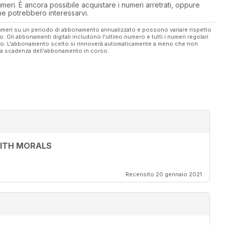
eri. È ancora possibile acquistare i numeri arretrati, oppure
 che potrebbero interessarvi.
 numeri su un periodo di abbonamento annualizzato e possono variare rispetto
vo. Gli abbonamenti digitali includono l'ultimo numero e tutti i numeri regolari
ato. L'abbonamento scelto si rinnoverà automaticamente a meno che non
ella scadenza dell'abbonamento in corso.
WITH MORALS
Recensito 20 gennaio 2021