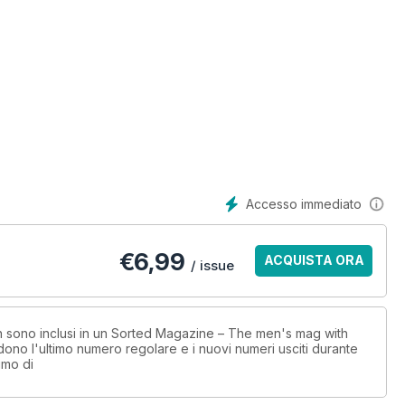
Accesso immediato
€
6,99
ACQUISTA ORA
/ issue
non sono inclusi in un Sorted Magazine – The men's mag with
no l'ultimo numero regolare e i nuovi numeri usciti durante
imo di