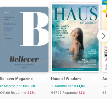
Believer Magazine
Haus of Wisdom
Astr
12 Months per
€23,99
12 Months per
€41,99
12 Mo
€41.88
Risparmio
43%
€47.96
Risparmio
12%
€59.8