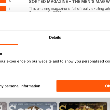
5
SORTED MAGAZINE – THE MEN'S MAG 
This amazing magazine is full of really exciting ar
1
Great read for 2020
0
0
0
Details
GOOD QUALITY MENS MAG
ENSIONI
Good Quality Mens Mag full of culture
m
our experience on our website and to show you personalised co
 my personal information
O