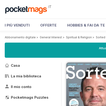
IT
I PIÙ VENDUTI
OFFERTE
HOBBIES & FAI DA TE
Abbonamento digitale
>
General Interest
>
Spiritual & Religion
>
Sorted
Attua
Casa
La mia biblioteca
Il mio conto
Pocketmags Puzzles