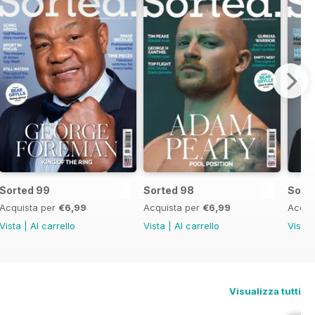
Sorted 99
Sorted 98
Sort
Acquista per
€6,99
Acquista per
€6,99
Acqui
Vista
|
Al carrello
Vista
|
Al carrello
Vista
Visualizza tutti