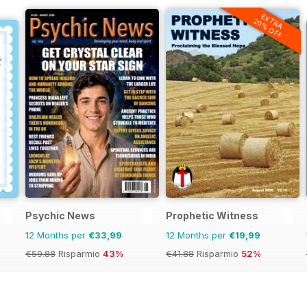
EXTRA
20% OFF
Psychic News
Prophetic Witness
12 Months per
€33,99
12 Months per
€19,99
€59.88
Risparmio
43%
€41.88
Risparmio
52%