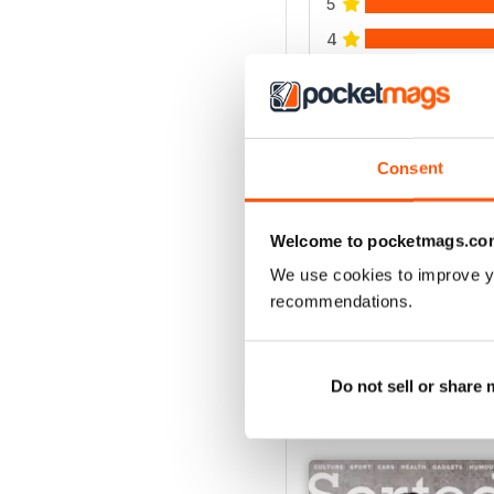
5
4
3
2
1
Consent
VISUALIZZA LE REC
Welcome to pocketmags.co
We use cookies to improve y
recommendations.
Do not sell or share
EDIZIONI INDIETRO