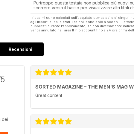
Purtroppo questa testata non pubblica più nuovi num
scorrere verso il basso per visualizzare altri titoli
I risparmi sono calcolati sull'acquisto comparabile di singoli
agli importi pubblicizzati. I calcoli sono solo a scopo illustrati
pubblicati durante l'abbonamento, se non diversamente indic
venga annullato nell'area Il mio account fino a 24 ore prima d
Recensioni
/5
SORTED MAGAZINE – THE MEN'S MAG 
Great content
 dei