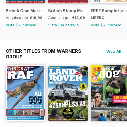
British Coin Market Values 2022
British Stamp Market Values 2022
FREE Sample Iss
Acquista per
€18,99
Acquista per
€18,99
LIBERO
Vista
|
Al carrello
Vista
|
Al carrello
Vista
|
Al carrello
OTHER TITLES FROM WARNERS
View All
GROUP