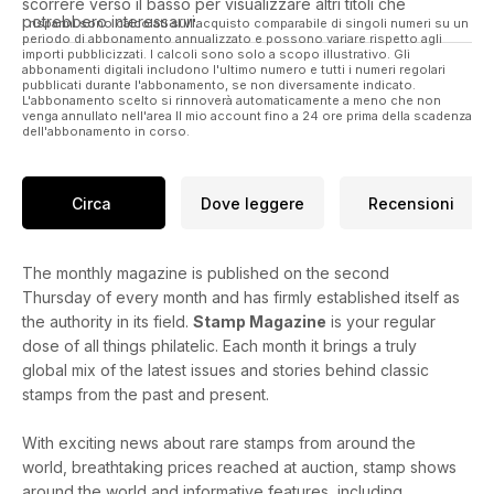
scorrere verso il basso per visualizzare altri titoli che
potrebbero interessarvi.
I risparmi sono calcolati sull'acquisto comparabile di singoli numeri su un
periodo di abbonamento annualizzato e possono variare rispetto agli
importi pubblicizzati. I calcoli sono solo a scopo illustrativo. Gli
abbonamenti digitali includono l'ultimo numero e tutti i numeri regolari
pubblicati durante l'abbonamento, se non diversamente indicato.
L'abbonamento scelto si rinnoverà automaticamente a meno che non
venga annullato nell'area Il mio account fino a 24 ore prima della scadenza
dell'abbonamento in corso.
Circa
Dove leggere
Recensioni
The monthly magazine is published on the second
Thursday of every month and has firmly established itself as
the authority in its field.
Stamp Magazine
is your regular
dose of all things philatelic. Each month it brings a truly
global mix of the latest issues and stories behind classic
stamps from the past and present.
With exciting news about rare stamps from around the
world, breathtaking prices reached at auction, stamp shows
around the world and informative features, including