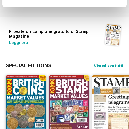
Vista
|
Al carrello
Vista
|
Al carrello
Vista
|
Al carrello
Provate un
campione gratuito
di Stamp
Magazine
Leggi ora
SPECIAL EDITIONS
Visualizza tutti