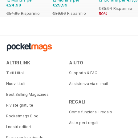
12 Months per
12 Months per
12 Months per
€17,
€24,99
€29,99
€35.94
Risparmio
€54.95
Risparmio
€39.96
Risparmio
50%
55%
25%
ALTRI LINK
AIUTO
Tutti i titoli
Supporto & FAQ
Nuovi titoli
Assistenza via e-mail
Best Selling Magazines
REGALI
Riviste gratuite
Come funziona il regalo
Pocketmags Blog
Aiuto per i regali
I nostri editori
Plus+ per le aziende