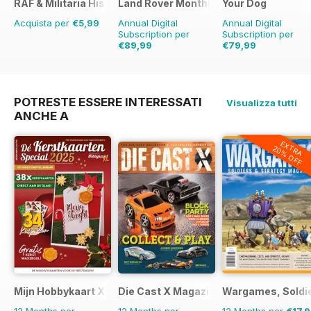
RAF & Militaria History
Land Rover Monthly
Your Dog
Acquista per
€5,99
Annual Digital
Annual Digital
Subscription per
Subscription per
€89,99
€79,99
€103.87
Risparmio
€83.88
Risparmio
5
13%
POTRESTE ESSERE INTERESSATI
Visualizza tutti
ANCHE A
EXTRA
20% OFF
Mijn Hobbykaart XL
Die Cast X Magazine
Wargames, Soldie