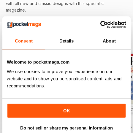
with all new and classic designs with this specialist
magazine.
Consent
Details
About
EDIZIONI INDIETRO
Visualizza tutti
Welcome to pocketmags.com
We use cookies to improve your experience on our
website and to show you personalised content, ads and
recommendations.
OK
Aug-25
Jul-25
Jun-25
Acquista per
€5,99
Acquista per
€5,99
Acquista per
€5,99
Do not sell or share my personal information