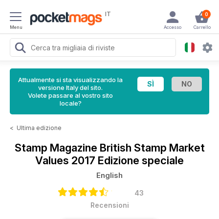
IT
0
Menu
Accesso
Carrello
Attualmente si sta visualizzando la
versione Italy del sito.
Volete passare al vostro sito
locale?
<
Ultima edizione
Stamp Magazine
British Stamp Market
Values 2017 Edizione speciale
English
43
Recensioni