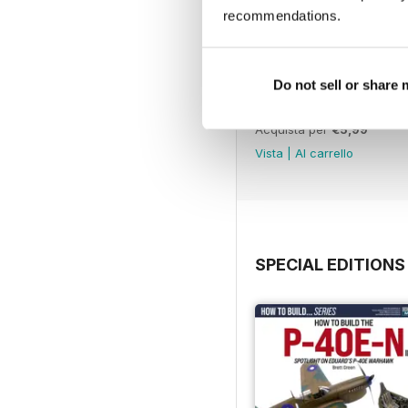
recommendations.
Do not sell or share
369
Acquista per
€5,99
Vista
|
Al carrello
SPECIAL EDITIONS