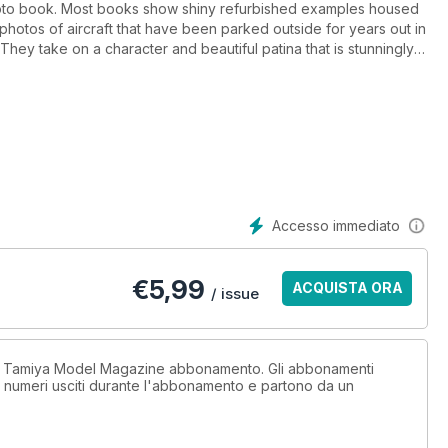
d examples housed
 very unique book with some truly amazing photographs along with
Accesso immediato
€
5,99
ACQUISTA ORA
/ issue
un Tamiya Model Magazine abbonamento. Gli abbonamenti
i numeri usciti durante l'abbonamento e partono da un