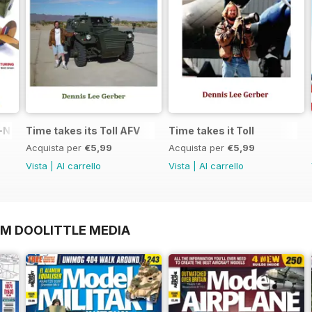
N in 1:48
Time takes its Toll AFV
Time takes it Toll
Acquista per
€5,99
Acquista per
€5,99
Vista
|
Al carrello
Vista
|
Al carrello
OM DOOLITTLE MEDIA