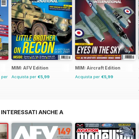
MIM: AFV Edition
MIM: Aircraft Edition
n per
Acquista per
€5,99
Acquista per
€5,99
 INTERESSATI ANCHE A