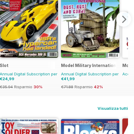
Slot
Model Military International
Model
Annual Digital Subscription per
Annual Digital Subscription per
Acqui
€24,99
€41,99
€35.94
Risparmio
30%
€71.88
Risparmio
42%
Visualizza tutti