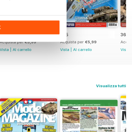
K
366
365
364
Acquista per
€5,99
Acquista per
€5,99
Acqui
Vista
|
Al carrello
Vista
|
Al carrello
Vista
Visualizza tutti