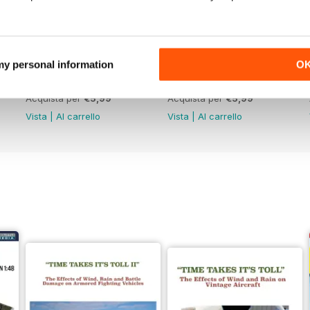
 my personal information
O
368
367
Acquista per
€5,99
Acquista per
€5,99
Vista
|
Al carrello
Vista
|
Al carrello