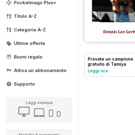
Pocketmags Plus+
Titolo A-Z
Categoria A-Z
Ultime offerte
Buoni regalo
Provate un
campione
gratuito
di Tamiya
Model Magazine
Attiva un abbonamento
Leggi ora
Supporto
Leggi ovunque
Modalità di pagamento