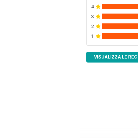
4
3
2
1
VISUALIZZA LE REC