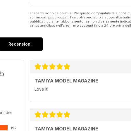
I risparmi sono calcolati sull'acquisto comparabile di singoli
agli importi pubblicizzati. I calcoli sono solo a scopo illustrati
pubblicati durante l'abbonamento, se non diversamente indic
venga annullato nell'area Il mio account fino a 24 ore prima d
Recensioni
/5
TAMIYA MODEL MAGAZINE
Love it!
ni dei
192
TAMIYA MODEL MAGAZINE