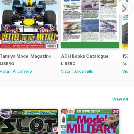
Tamiya Model Magazine Sample
ADH Books Catalogue
153
LIBERO
LIBERO
Acqui
Vista
|
Al carrello
Vista
|
Al carrello
Vista
View All