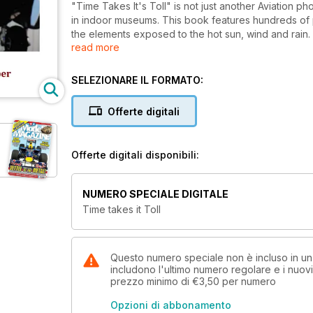
"Time Takes It's Toll" is not just another Aviation photo book. Most books show shiny refurbishe
in indoor museums. This book features hundreds of photos of aircraft that have been parked outside for years out in
the elements exposed to the hot sun, wind and rain. They take on a character and beautiful patina that is stunningly
read more
amazing in all their faded glory. This book also features some one off examples of aircraft that are the last ones is in
existence. It includes propeller and jet engine aircraft and some vintage helicopters. Aircraft enthusiasts and
modellers alike will enjoy "Time Takes It's Toll", a
SELEZIONARE IL FORMATO:
descriptions of each aircraft.
Offerte digitali
358 pages and thousands of amazing photos
Offerte digitali disponibili:
NUMERO SPECIALE DIGITALE
Time takes it Toll
Questo numero speciale non è incluso in 
includono l'ultimo numero regolare e i nuov
prezzo minimo di
€3,50
per numero
Opzioni di abbonamento