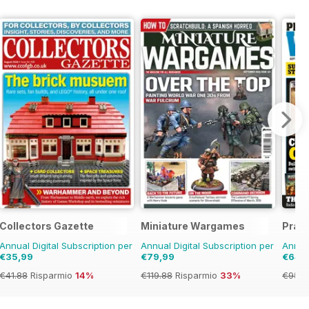
Collectors Gazette
Miniature Wargames
Pract
Annual Digital Subscription per
Annual Digital Subscription per
Annual
€35,99
€79,99
€64,
€41.88
Risparmio
14%
€119.88
Risparmio
33%
€95.8