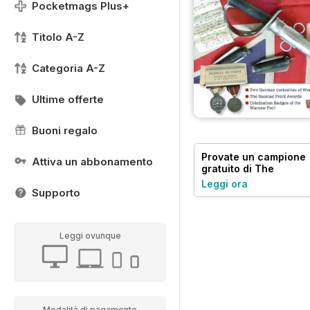
Pocketmags Plus+
Titolo A-Z
Categoria A-Z
Ultime offerte
Buoni regalo
Provate un
campione
Attiva un abbonamento
gratuito
di The
Armourer
Leggi ora
Supporto
Leggi ovunque
Modalità di pagamento