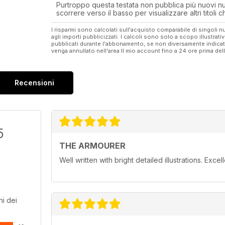
Purtroppo questa testata non pubblica più nuovi num
scorrere verso il basso per visualizzare altri titoli
I risparmi sono calcolati sull'acquisto comparabile di singoli
agli importi pubblicizzati. I calcoli sono solo a scopo illustrati
pubblicati durante l'abbonamento, se non diversamente indic
venga annullato nell'area Il mio account fino a 24 ore prima d
Recensioni
5
THE ARMOURER
Well written with bright detailed illustrations. Exce
i dei