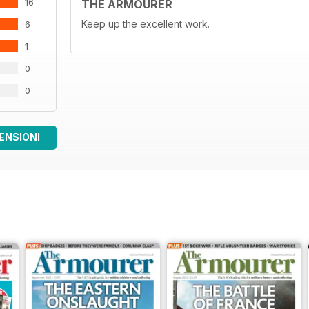
16
THE ARMOURER
Keep up the excellent work.
6
1
0
0
ENSIONI