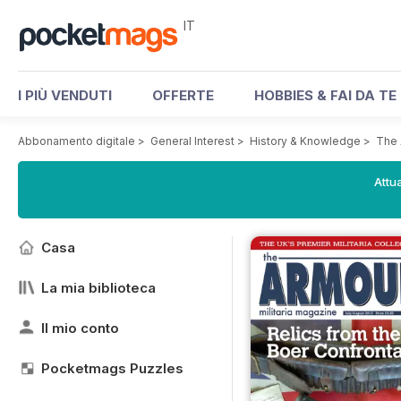
IT
I PIÙ VENDUTI
OFFERTE
HOBBIES & FAI DA TE
Abbonamento digitale
>
General Interest
>
History & Knowledge
>
The 
Attua
Casa
La mia biblioteca
Il mio conto
Pocketmags Puzzles