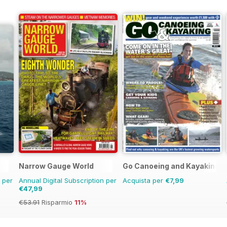
Narrow Gauge World
Go Canoeing and Kayaking
n per
Annual Digital Subscription per
Acquista per
€7,99
€47,99
€53.91
Risparmio
11%