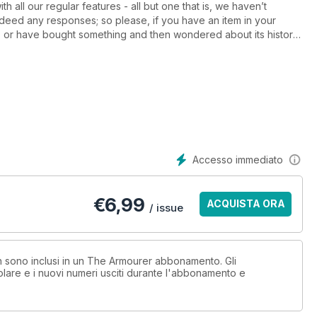
 all our regular features - all but one that is, we haven’t
ndeed any responses; so please, if you have an item in your
fy, or have bought something and then wondered about its history,
t) along with a brief question and we will seek the answers from
t issue.
Accesso immediato
€
6,99
ACQUISTA ORA
/ issue
on sono inclusi in un The Armourer abbonamento. Gli
lare e i nuovi numeri usciti durante l'abbonamento e