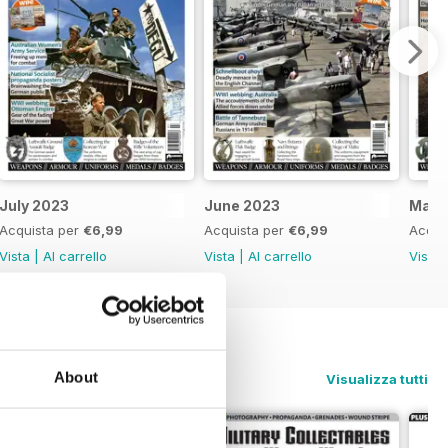
July 2023
June 2023
May 
Acquista per
€6,99
Acquista per
€6,99
Acqui
Vista
|
Al carrello
Vista
|
Al carrello
Vista
About
Visualizza tutti