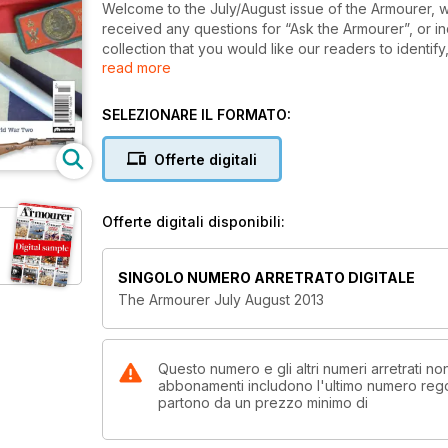
Welcome to the July/August issue of the Armourer, with
received any questions for “Ask the Armourer”, or i
collection that you would like our readers to identi
read more
why not send your pictures electronically (or by pos
our readers. Read on to see what is the July Augus
SELEZIONARE IL FORMATO:
Offerte digitali
Offerte digitali disponibili:
SINGOLO NUMERO ARRETRATO DIGITALE
The Armourer July August 2013
Questo numero e gli altri numeri arretrati n
abbonamenti includono l'ultimo numero rego
partono da un prezzo minimo di