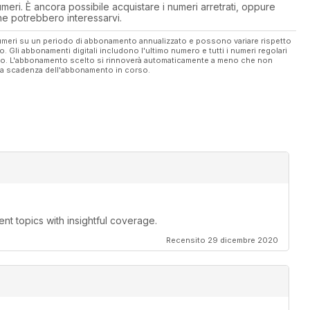
eri. È ancora possibile acquistare i numeri arretrati, oppure
 che potrebbero interessarvi.
 numeri su un periodo di abbonamento annualizzato e possono variare rispetto
vo. Gli abbonamenti digitali includono l'ultimo numero e tutti i numeri regolari
ato. L'abbonamento scelto si rinnoverà automaticamente a meno che non
ella scadenza dell'abbonamento in corso.
llent topics with insightful coverage.
Recensito 29 dicembre 2020