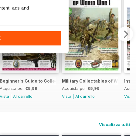
ntent, ads and
K
Beginner's Guide to Collecting Militaria
Military Collectables of WWI
Insid
Acquista per
€5,99
Acquista per
€5,99
Acqui
Vista
|
Al carrello
Vista
|
Al carrello
Vista
Visualizza tutti