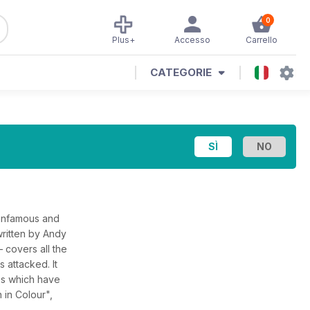
0
Plus+
Accesso
Carrello
CATEGORIE
 infamous and
ritten by Andy
– covers all the
s attacked. It
ges which have
 in Colour",