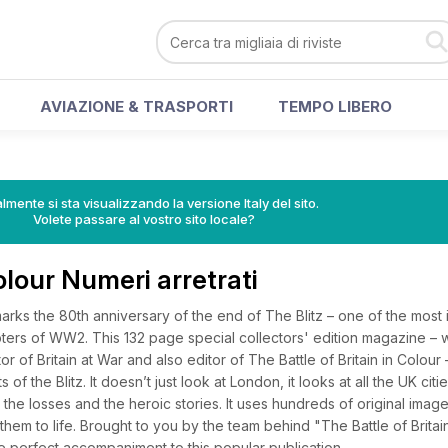
AVIAZIONE & TRASPORTI
TEMPO LIBERO
lmente si sta visualizzando la versione Italy del sito.
Volete passare al vostro sito locale?
olour Numeri arretrati
arks the 80th anniversary of the end of The Blitz – one of the most
rs of WW2. This 132 page special collectors' edition magazine – w
r of Britain at War and also editor of The Battle of Britain in Colour 
of the Blitz. It doesn’t just look at London, it looks at all the UK citie
, the losses and the heroic stories. It uses hundreds of original ima
them to life. Brought to you by the team behind "The Battle of Britain
the perfect accompaniment to this popular publication.