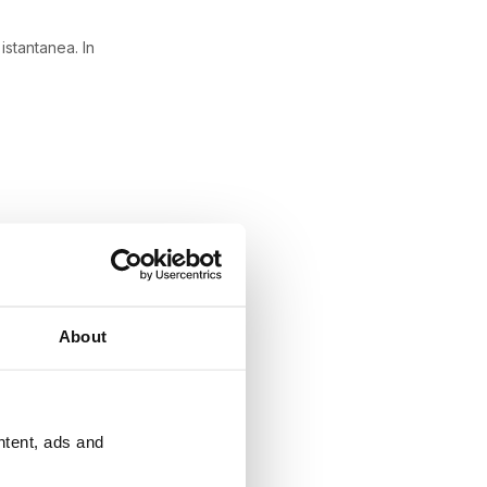
a istantanea.
In
About
ntent, ads and