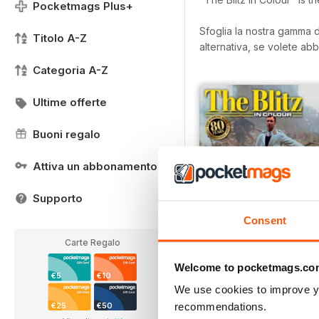
Pocketmags Plus+
Sfoglia la nostra gamma di 
Titolo A-Z
alternativa, se volete abb
Categoria A-Z
Ultime offerte
Buoni regalo
Attiva un abbonamento
Supporto
Consent
Carte Regalo
Welcome to pocketmags.co
€5
€10
We use cookies to improve y
The Blitz in Colour
recommendations.
€25
€50
Buy for
€5,99