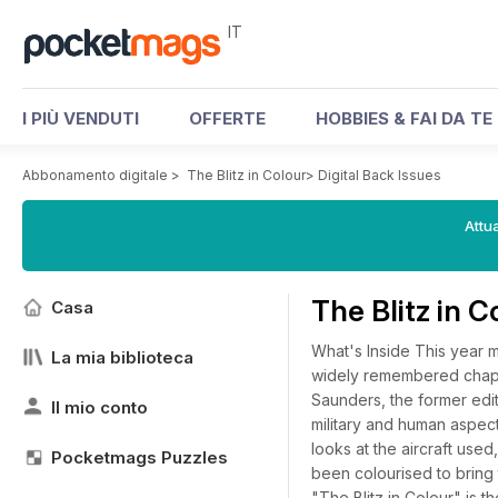
IT
I PIÙ VENDUTI
OFFERTE
HOBBIES & FAI DA TE
Abbonamento digitale
>
The Blitz in Colour
>
Digital Back Issues
Attua
The Blitz in C
Casa
What's Inside This year m
La mia biblioteca
widely remembered chapte
Saunders, the former edito
Il mio conto
military and human aspects 
looks at the aircraft used
Pocketmags Puzzles
been colourised to bring 
"The Blitz in Colour" is 