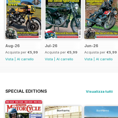
Aug-26
Jul-26
Jun-26
Acquista per
€5,99
Acquista per
€5,99
Acquista per
€5,99
Vista
|
Al carrello
Vista
|
Al carrello
Vista
|
Al carrello
SPECIAL EDITIONS
Visualizza tutti