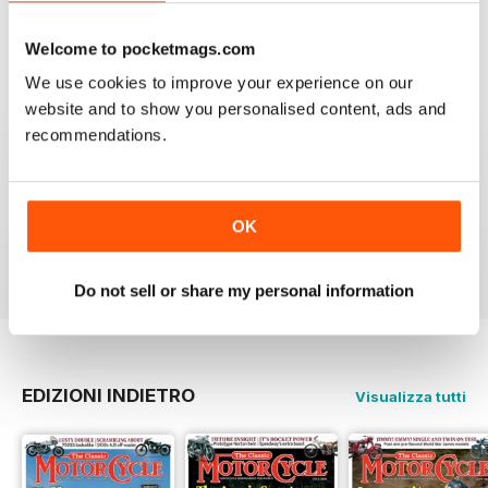
like it,been reading this for centuries,regards from
Berlin
Welcome to pocketmags.com
Recensito 14 dicembre 2020
We use cookies to improve your experience on our
website and to show you personalised content, ads and
recommendations.
THE CLASSIC MOTORCYCLE
Great magazine . Maby more aricles about veteran
bikes
OK
Recensito 24 settembre 2020
Do not sell or share my personal information
EDIZIONI INDIETRO
Visualizza tutti