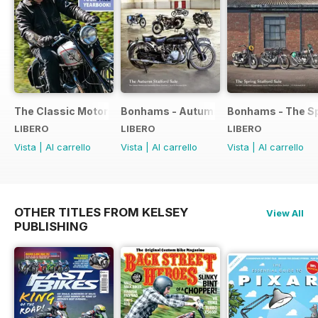
The Classic Motorcycle Yearbook FREE ISSUE
Bonhams - Autumn 2019 Stafford Sale
Bonhams - The Sp
LIBERO
LIBERO
LIBERO
Vista
|
Al carrello
Vista
|
Al carrello
Vista
|
Al carrello
OTHER TITLES FROM KELSEY
View All
PUBLISHING