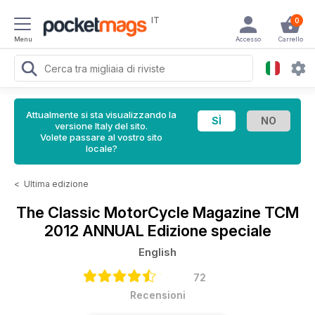
IT
0
Menu
Accesso
Carrello
Attualmente si sta visualizzando la
versione Italy del sito.
Volete passare al vostro sito
locale?
<
Ultima edizione
The Classic MotorCycle Magazine
TCM
2012 ANNUAL Edizione speciale
English
72
Recensioni