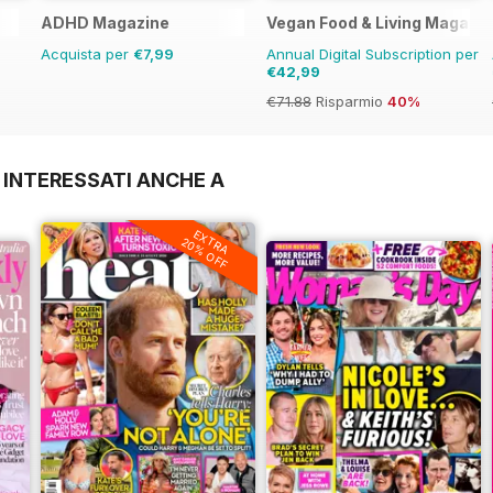
ADHD Magazine
Vegan Food & Living Magazi
Acquista per
€7,99
Annual Digital Subscription per
€42,99
€71.88
Risparmio
40%
 INTERESSATI ANCHE A
EXTRA
20% OFF