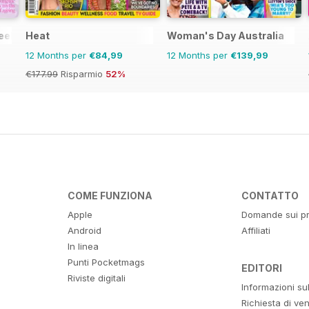
eekly
Heat
Woman's Day Australia
12 Months per
€84,99
12 Months per
€139,99
€177.99
Risparmio
52%
COME FUNZIONA
CONTATTO
Apple
Domande sui pr
Android
Affiliati
In linea
Punti Pocketmags
EDITORI
Riviste digitali
Informazioni su
Richiesta di ven