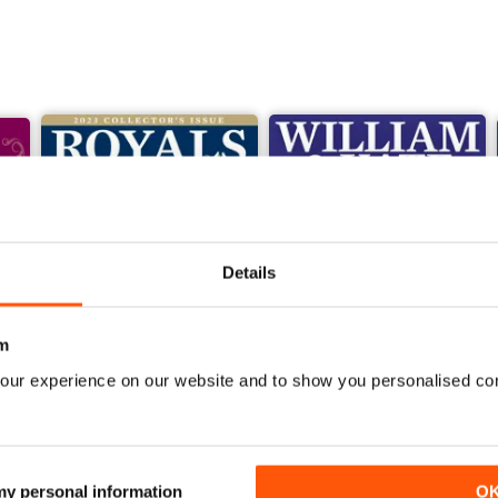
Details
m
our experience on our website and to show you personalised co
The Royals Annual 2023
William & Kate 2023
Acquista per
€9,99
Acquista per
€9,99
 my personal information
O