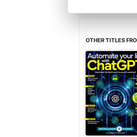
Vista
|
Al carrello
OTHER TITLES FR