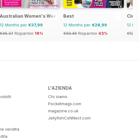
Australian Women's Weekly NZ
Best
Clos
12 Months per
€37,99
12 Months per
€28,99
12 Mo
€45.37
Risparmio
16%
€50.49
Risparmio
43%
€126.
L'AZIENDA
odotti
Chi siamo
Pocketmags.com
magazine.co.uk
JellyfishCoNNect.com
lla vendita
dita