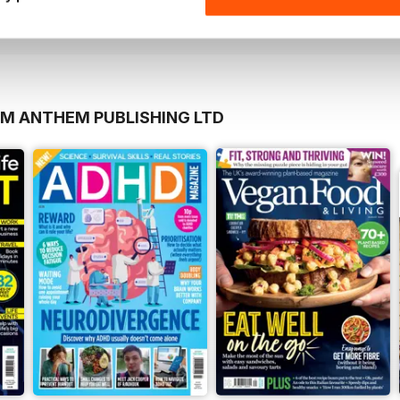
Vista
|
Al carrello
Vista
|
Al carrello
OM ANTHEM PUBLISHING LTD