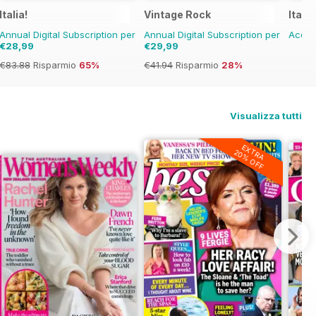
ne
Italia!
Vintage Rock
Itali
Annual Digital Subscription per
Annual Digital Subscription per
Acqui
€28,99
€29,99
€83.88
Risparmio
65%
€41.94
Risparmio
28%
Visualizza tutti
EXTRA
20% OFF