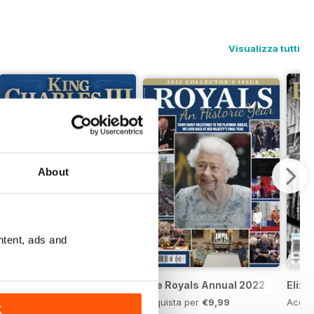
Visualizza tutti
About
ntent, ads and
King Charles Coronation
The Royals Annual 2022
Eliza
Acquista per
€10,99
Acquista per
€9,99
Acqui
K