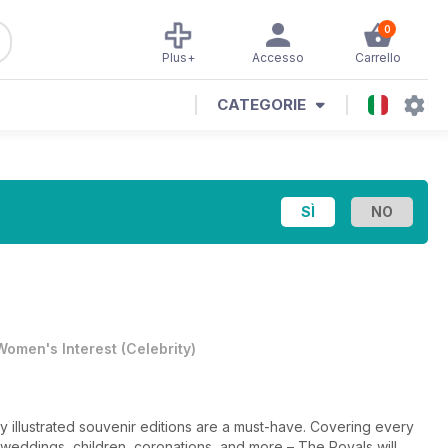
0
Plus+
Accesso
Carrello
CATEGORIE
Women's Interest
(
Celebrity
)
hly illustrated souvenir editions are a must-have. Covering every
 weddings, children, coronations, and more – The Royals will