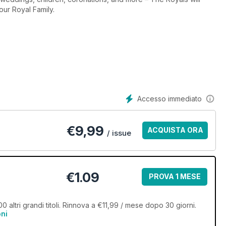
our Royal Family.
Accesso immediato
€
9,99
ACQUISTA ORA
/ issue
€1.09
PROVA 1 MESE
 altri grandi titoli. Rinnova a €11,99 / mese dopo 30 giorni.
oni