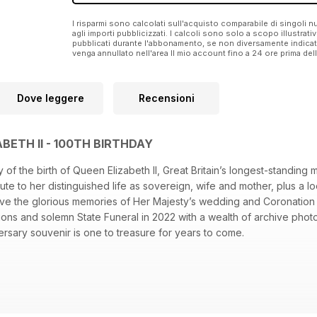
I risparmi sono calcolati sull'acquisto comparabile di singoli
agli importi pubblicizzati. I calcoli sono solo a scopo illustrati
pubblicati durante l'abbonamento, se non diversamente indic
venga annullato nell'area Il mio account fino a 24 ore prima d
Dove leggere
Recensioni
BETH II - 100TH BIRTHDAY
of the birth of Queen Elizabeth II, Great Britain’s longest-standing 
ribute to her distinguished life as sovereign, wife and mother, plus a l
live the glorious memories of Her Majesty’s wedding and Coronation 
tions and solemn State Funeral in 2022 with a wealth of archive pho
rsary souvenir is one to treasure for years to come.