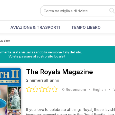
AVIAZIONE & TRASPORTI
TEMPO LIBERO
gazine
lmente si sta visualizzando la versione Italy del sito.
Volete passare al vostro sito locale?
The Royals Magazine
2 numeri all'anno
0 Recensioni
• English
•
If you love to celebrate all things Royal, these lavis
important moment going on in the Royal Family – the