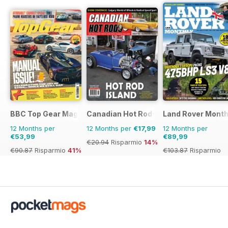
BBC Top Gear Magazine
Canadian Hot Rods
Land Rover Month
12 Months per
12 Months per
€17,99
12 Months per
€53,99
€89,99
€20.94
Risparmio
14%
€90.87
Risparmio
41%
€103.87
Risparmio
13%