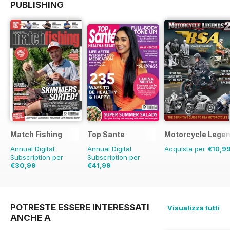
PUBLISHING
Match Fishing
Top Sante
Motorcycle Lege
Annual Digital
Annual Digital
Acquista per
€10,9
Subscription per
Subscription per
€30,99
€41,99
€71.88
Risparmio
57%
€77.87
Risparmio
46%
POTRESTE ESSERE INTERESSATI
Visualizza tutti
ANCHE A