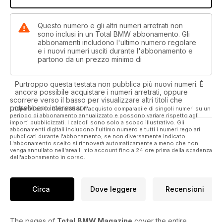
Questo numero e gli altri numeri arretrati non
sono inclusi in un Total BMW abbonamento. Gli
abbonamenti includono l'ultimo numero regolare
e i nuovi numeri usciti durante l'abbonamento e
partono da un prezzo minimo di
Purtroppo questa testata non pubblica più nuovi numeri. È
ancora possibile acquistare i numeri arretrati, oppure
scorrere verso il basso per visualizzare altri titoli che
potrebbero interessarvi.
I risparmi sono calcolati sull'acquisto comparabile di singoli numeri su un
periodo di abbonamento annualizzato e possono variare rispetto agli
importi pubblicizzati. I calcoli sono solo a scopo illustrativo. Gli
abbonamenti digitali includono l'ultimo numero e tutti i numeri regolari
pubblicati durante l'abbonamento, se non diversamente indicato.
L'abbonamento scelto si rinnoverà automaticamente a meno che non
venga annullato nell'area Il mio account fino a 24 ore prima della scadenza
dell'abbonamento in corso.
Circa
Dove leggere
Recensioni
The pages of
Total
BMW Magazine
cover the entire