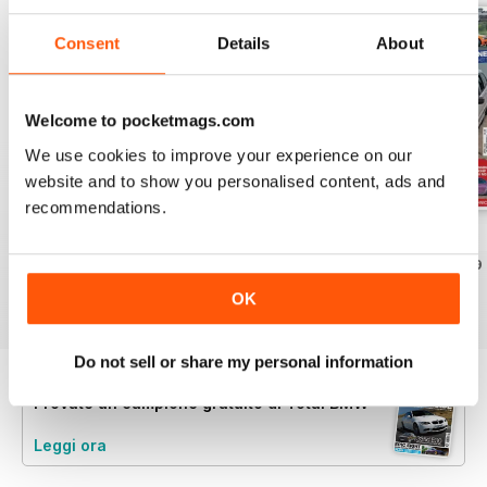
Consent
Details
About
Welcome to pocketmags.com
We use cookies to improve your experience on our
website and to show you personalised content, ads and
recommendations.
Jun-24
May-24
Apr-24
Acquista per
€6,99
Acquista per
€6,99
Acquista per
€6,99
Vista
|
Al carrello
Vista
|
Al carrello
Vista
|
Al carrello
OK
Do not sell or share my personal information
Provate un
campione gratuito
di Total BMW
Leggi ora