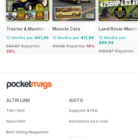
Tractor & Machinery
Muscle Cars
Land Rover Month
12 Months per
€41,99
12 Months per
€11,99
12 Months per
€89,99
€64.87
Risparmio
€13.96
Risparmio
14%
€103.87
Risparmio
35%
13%
ALTRI LINK
AIUTO
Tutti i titoli
Supporto & FAQ
Nuovi titoli
Assistenza via e-mail
Best Selling Magazines