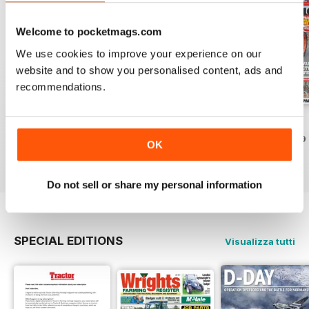
Welcome to pocketmags.com
We use cookies to improve your experience on our
website and to show you personalised content, ads and
recommendations.
Mar-24
Feb-24
Jan-24
Acquista per
€5,99
Acquista per
€5,99
Acquista per
€5,99
OK
Vista
|
Al carrello
Vista
|
Al carrello
Vista
|
Al carrello
Do not sell or share my personal information
SPECIAL EDITIONS
Visualizza tutti