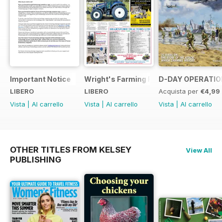
Important Notice
Wright's Farming Register July 2014
D-DAY OPERATION
LIBERO
LIBERO
Acquista per
€4,99
Vista
|
Al carrello
Vista
|
Al carrello
Vista
|
Al carrello
OTHER TITLES FROM KELSEY
View All
PUBLISHING