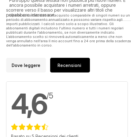
Purtroppo questa testata non pubblica più nuovi numeri. È
ancora possibile acquistare i numeri arretrati, oppure
Sport and Hobbies
scorrere verso il basso per visualizzare altri titoli che
What happens when all the shooting stops?
potrebbero interessarvi.
I risparmi sono calcolati sull'acquisto comparabile di singoli numeri su un
Shows signal start of summer
periodo di abbonamento annualizzato e possono variare rispetto agli
importi pubblicizzati. I calcoli sono solo a scopo illustrativo. Gli
abbonamenti digitali includono l'ultimo numero e tutti i numeri regolari
pubblicati durante l'abbonamento, se non diversamente indicato.
L'abbonamento scelto si rinnoverà automaticamente a meno che non
venga annullato nell'area Il mio account fino a 24 ore prima della scadenza
dell'abbonamento in corso.
Dove leggere
Recensioni
4,6
/5
Basato su 5 Recensioni dei clienti