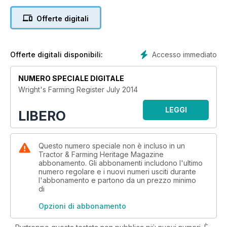
Auctions and Events
Offerte digitali
The good, the bad and the ugly at Cheffins
Green light for new exhibition hall
Technical seminars offer expert advice
Accesso immediato
Offerte digitali disponibili:
Landscape and Forestry
Give trees a chance
NUMERO SPECIALE DIGITALE
Police seize tractor on M6
Wright's Farming Register July 2014
Are woodlands a leafy goldmine?
LEGGI
LIBERO
4x4 Review
Dacia's Logan MCV
Energy and Technology
Questo numero speciale non è incluso in un
Tractor & Farming Heritage Magazine
Watch pigs on the web
abbonamento. Gli abbonamenti includono l'ultimo
Portable electrified gate system
numero regolare e i nuovi numeri usciti durante
Don't dismiss power of onshore wind energy
l'abbonamento e partono da un prezzo minimo
di
Plant and Machinery
New range of Landini tractors
Opzioni di abbonamento
Weidemann loader works its charm