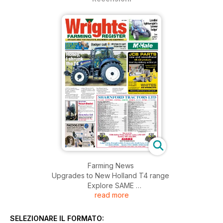
Farming News
Upgrades to New Holland T4 range
Explore SAME
read more
TV's Adam combines business with pleasure
JCB's top man meets Chinese leader
McConnel shows off modularv drill
SELEZIONARE IL FORMATO: