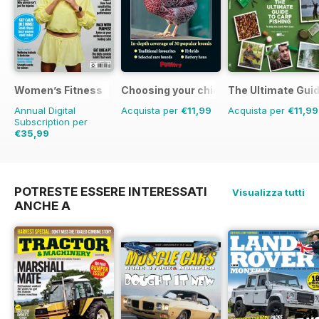
Women’s Fitness
Choosing your chickens
The Ultimate Guid
Annual Digital
Acquista per
€11,99
Acquista per
€11,99
Subscription per
€35,99
€71.88
Risparmio
50%
POTRESTE ESSERE INTERESSATI
Visualizza tutti
ANCHE A