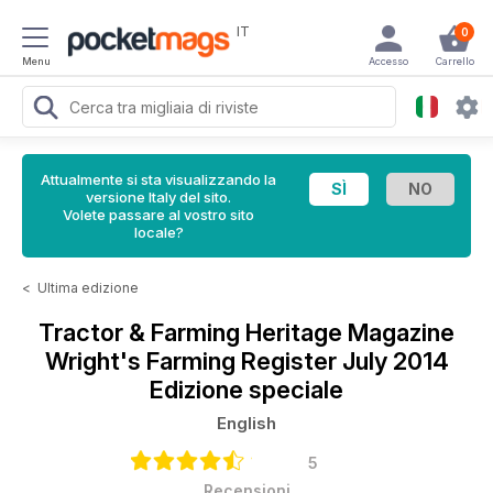
IT
0
Menu
Accesso
Carrello
Attualmente si sta visualizzando la
versione Italy del sito.
Volete passare al vostro sito
locale?
<
Ultima edizione
Tractor & Farming Heritage Magazine
Wright's Farming Register July 2014
Edizione speciale
English
5
Recensioni