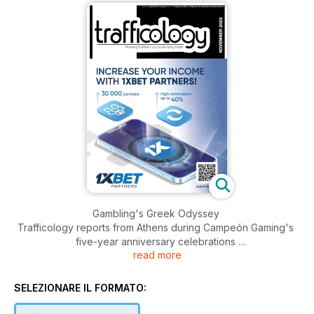
Gambling's Greek Odyssey
Trafficology reports from Athens during Campeón Gaming's
five-year anniversary celebrations
read more
INSIDE:
- Casino City Press: Q3 – Top 100 affiliate programmes
SELEZIONARE IL FORMATO:
- Q&A: Casino Plus Bonus
- Will Sky Bet Club's changes work?