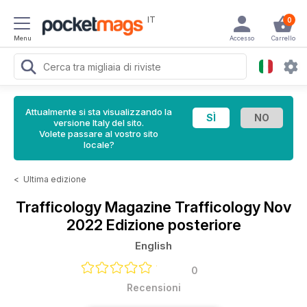
IT
0
Menu
Accesso
Carrello
Attualmente si sta visualizzando la
versione Italy del sito.
Volete passare al vostro sito
locale?
<
Ultima edizione
Trafficology Magazine
Trafficology Nov
2022 Edizione posteriore
English
0
Recensioni