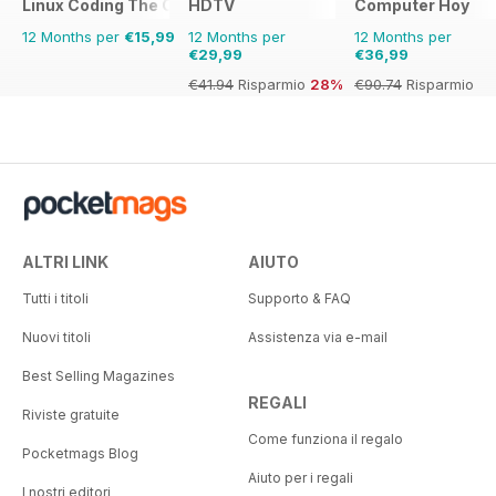
Linux Coding The Complete Manual
HDTV
Computer Hoy
12 Months per
€15,99
12 Months per
12 Months per
€29,99
€36,99
€41.94
Risparmio
28%
€90.74
Risparmio
59%
ALTRI LINK
AIUTO
Tutti i titoli
Supporto & FAQ
Nuovi titoli
Assistenza via e-mail
Best Selling Magazines
REGALI
Riviste gratuite
Come funziona il regalo
Pocketmags Blog
Aiuto per i regali
I nostri editori