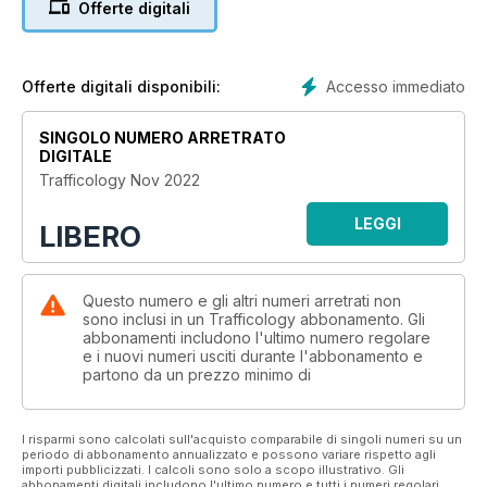
Offerte digitali
- Who's next to legalise in the US?
Sponsored by: 1XBET
Accesso immediato
Offerte digitali disponibili:
SINGOLO NUMERO ARRETRATO
DIGITALE
Trafficology Nov 2022
LEGGI
LIBERO
Questo numero e gli altri numeri arretrati non
sono inclusi in un Trafficology abbonamento. Gli
abbonamenti includono l'ultimo numero regolare
e i nuovi numeri usciti durante l'abbonamento e
partono da un prezzo minimo di
I risparmi sono calcolati sull'acquisto comparabile di singoli numeri su un
periodo di abbonamento annualizzato e possono variare rispetto agli
importi pubblicizzati. I calcoli sono solo a scopo illustrativo. Gli
abbonamenti digitali includono l'ultimo numero e tutti i numeri regolari