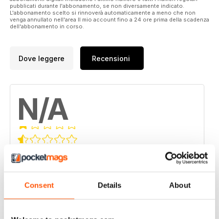
pubblicati durante l'abbonamento, se non diversamente indicato.
L'abbonamento scelto si rinnoverà automaticamente a meno che non
venga annullato nell'area Il mio account fino a 24 ore prima della scadenza
dell'abbonamento in corso.
Dove leggere
Recensioni
N/A
Basato su 0 Recensioni dei clienti
5
0
4
0
Consent
Details
About
3
0
2
0