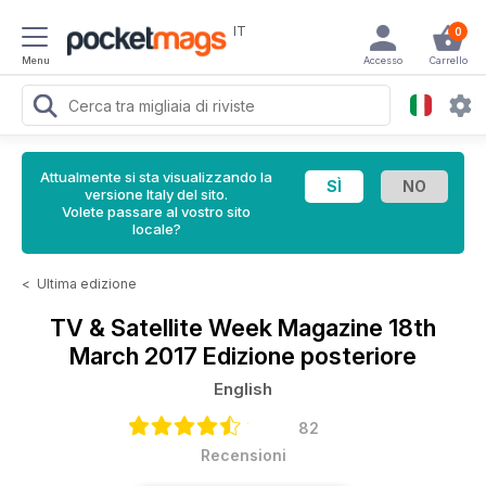
IT
0
Menu
Accesso
Carrello
Attualmente si sta visualizzando la
versione Italy del sito.
Volete passare al vostro sito
locale?
<
Ultima edizione
TV & Satellite Week Magazine
18th
March 2017 Edizione posteriore
English
82
Recensioni