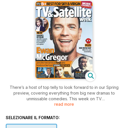
There’s a host of top telly to look forward to in our Spring
preview, covering everything from big new dramas to
unmissable comedies. This week on TV
read more
Including the lowdown on this year’s Comic Relief, pilot
projects from Amazon, and the return of Jennifer Lopez in
Shades of Blue. TV Spy Includes the return of The Catch and
SELEZIONARE IL FORMATO:
Grace and Frankie. New documentaries including the inside
story on the shocking Primodos: The Secret Drug Scandal