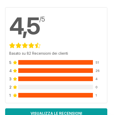
4,5
/5
Basato su 82 Recensioni dei clienti
5
51
4
26
3
4
2
0
1
1
VISUALIZZA LE RECENSIONI