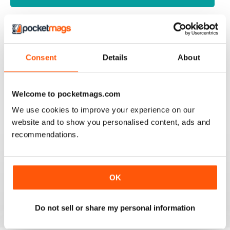
TV & SATELLITE WEEK
Consent
Details
About
Best and most comprehensive cover of channels. Easy
to read/plan what to watch. Interesting in depth articles
on current/new programmes.
Welcome to pocketmags.com
Recensito 10 giugno 2020
We use cookies to improve your experience on our
website and to show you personalised content, ads and
recommendations.
TV & SATELLITE WEEK
The print version is quite expensive. Online version is
OK
reasonable though.
Recensito 17 aprile 2020
Do not sell or share my personal information