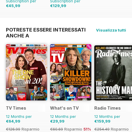
Subscription per
Subscription per
€45,99
€129,99
€59.88
Risparmio
€254.49
Risparmio
23%
49%
POTRESTE ESSERE INTERESSATI
Visualizza tutti
ANCHE A
TV Times
What's on TV
Radio Times
12 Months per
12 Months per
12 Months per
€64,99
€29,99
€159,99
€126.99
Risparmio
€60.69
Risparmio
51%
€254.49
Risparmio