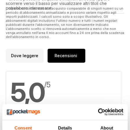
scorrere verso il basso per visualizzare altri titoli che
potrebbero interessarvi.
I risparmi sono calcolati sull'acquisto comparabile di singoli numeri su un
periodo di abbonamento annualizzato e possono variare rispetto agli
importi pubblicizzati. I calcoli sono solo a scopo illustrativo. Gli
abbonamenti digitali includono l'ultimo numero e tutti i numeri regolari
pubblicati durante l'abbonamento, se non diversamente indicato.
L'abbonamento scelto si rinnoverà automaticamente a meno che non
venga annullato nell'area Il mio account fino a 24 ore prima della scadenza
dell'abbonamento in corso.
Dove leggere
Recensioni
5,0
/5
Basato su 2 Recensioni dei clienti
Consent
Details
About