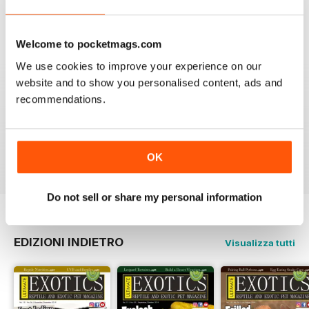
5
2
4
0
Welcome to pocketmags.com
3
0
We use cookies to improve your experience on our
2
0
website and to show you personalised content, ads and
1
0
recommendations.
VISUALIZZA LE RECENSIONI
OK
Do not sell or share my personal information
EDIZIONI INDIETRO
Visualizza tutti