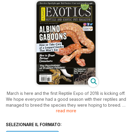
March is here and the first Reptile Expo of 2018 is kicking off.
We hope everyone had a good season with their reptiles and
managed to breed the species they were hoping to breed. At
read more
Ultimate Exotics we have loads of new hatchlings and we
spending allot of our time setting up new babies and making
sure they eating properly before they are ready to be sold.
SELEZIONARE IL FORMATO: