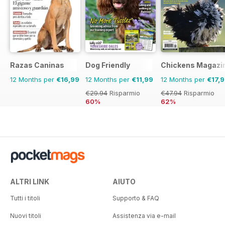
Razas Caninas
Dog Friendly
Chickens Magazi
12 Months per
€16,99
12 Months per
€11,99
12 Months per
€17,
€29.94
Risparmio
€47.94
Risparmio
60%
62%
ALTRI LINK
AIUTO
Tutti i titoli
Supporto & FAQ
Nuovi titoli
Assistenza via e-mail