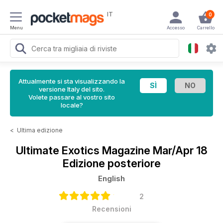
IT
0
Menu
Accesso
Carrello
Attualmente si sta visualizzando la
versione Italy del sito.
Volete passare al vostro sito
locale?
<
Ultima edizione
Ultimate Exotics Magazine
Mar/Apr 18
Edizione posteriore
English
2
Recensioni