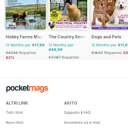
Hobby Farms Magazine
The Country Smallholder
Dogs and Pets
12 Months per
€17,99
12 Months per
12 Months per
€11,9
€46,99
€47.94
Risparmio
€14.97
Risparmio
2
€77.87
Risparmio
62%
40%
ALTRI LINK
AIUTO
Tutti i titoli
Supporto & FAQ
Nuovi titoli
Assistenza via e-mail