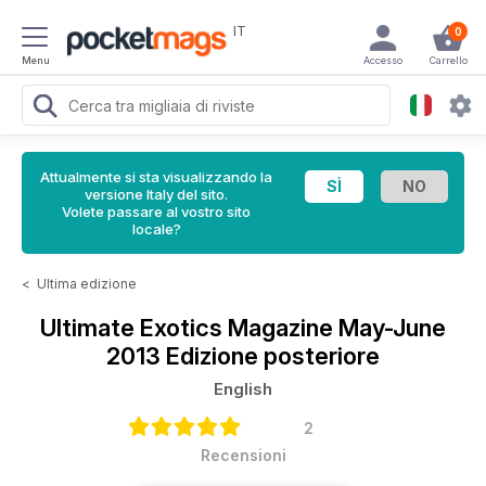
IT
0
Menu
Accesso
Carrello
Attualmente si sta visualizzando la
versione Italy del sito.
Volete passare al vostro sito
locale?
<
Ultima edizione
Ultimate Exotics Magazine
May-June
2013 Edizione posteriore
English
2
Recensioni