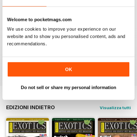
5
2
4
0
Welcome to pocketmags.com
3
0
We use cookies to improve your experience on our
2
0
website and to show you personalised content, ads and
1
0
recommendations.
VISUALIZZA LE RECENSIONI
OK
Do not sell or share my personal information
EDIZIONI INDIETRO
Visualizza tutti