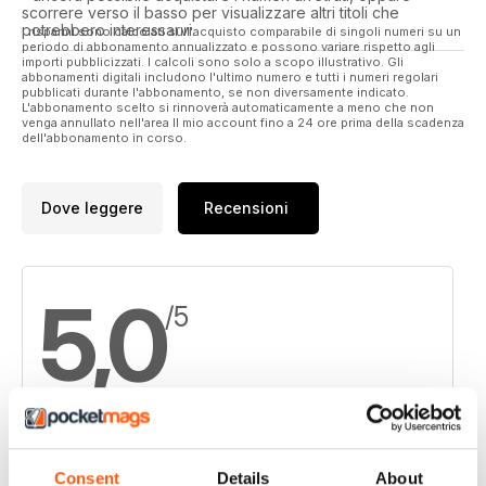
scorrere verso il basso per visualizzare altri titoli che
potrebbero interessarvi.
I risparmi sono calcolati sull'acquisto comparabile di singoli numeri su un
periodo di abbonamento annualizzato e possono variare rispetto agli
importi pubblicizzati. I calcoli sono solo a scopo illustrativo. Gli
abbonamenti digitali includono l'ultimo numero e tutti i numeri regolari
pubblicati durante l'abbonamento, se non diversamente indicato.
L'abbonamento scelto si rinnoverà automaticamente a meno che non
venga annullato nell'area Il mio account fino a 24 ore prima della scadenza
dell'abbonamento in corso.
Dove leggere
Recensioni
5,0
/5
Basato su 2 Recensioni dei clienti
Consent
Details
About